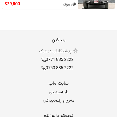
$
29,800
دهۆک
ريدلاين
پێشانگاکانی دۆهوک
0771 885 2222
0750 885 2222
سایت ماپ
تایبەتمەندی
مەرج و ڕێنماییەکان
ئەپەکە دابەزێنە