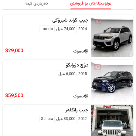
ئۆتۆمبێلەکان بۆ فرۆشتن
دەربارەی ئێمە
جیپ
گراند شیرۆکی
2024
74,000
ميل
Laredo
$
29,000
دهۆک
دۆج
دۆرانگۆ
2025
6,000
ميل
$
59,500
دهۆک
جیپ
رانگلەر
2022
33,000
ميل
Sahara