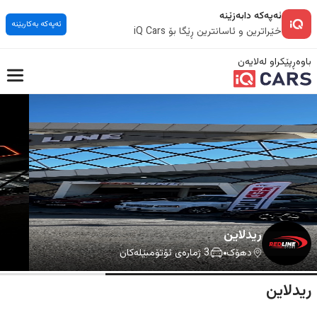
ئەپەکە دابەزێنە
ئەپەکە بەکاربێنە
خێراترین و ئاسانترین ڕێگا بۆ iQ Cars
باوەڕپێکراو لەلایەن
ريدلاين
دهۆک
3
ژمارەی ئۆتۆمبێلەکان
ريدلاين