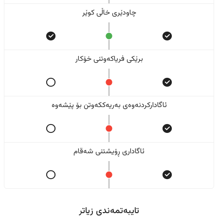
چاودێری خاڵی کوێر
برێکی فریاکەوتنی خۆکار
ئاگادارکردنەوەی بەریەککەوتن بۆ پێشەوە
ئاگاداری ڕۆیشتنی شەقام
تایبەتمەندی زیاتر