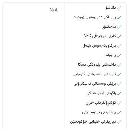
داتاشۆ
N/A
ڕووناکی دەوروبەری ژورەوە
بلاجکتۆر
کلیلی دیجیتاڵی NFC
بارگاویکەرەوەی بێتەل
پانۆراما
داخستنى بێدەنگى دەرگا
ئاوێنەی لاتەنیشتی کارەبایی
برێکی وەستانی ئەلیکترۆنی
ڕاگرتنی ئۆتۆماتیکی
کۆنتڕۆڵکردنی خزان
پارککردنی ئۆتۆماتیکی
دیاریکرنی خێرایی خۆگونجێن