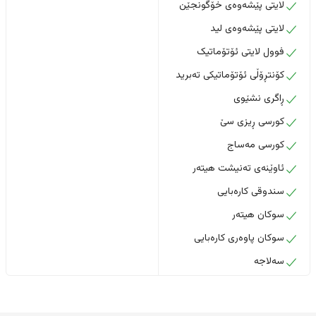
لایتی پێشەوەی خۆگونجێن
لایتی پێشەوەی لید
فوول لایتی ئۆتۆماتیک
کۆنتڕۆڵی ئۆتۆماتیکی تەبرید
ڕاگری نشێوی
کورسی ڕیزی سێ
کورسی مەساج
ئاوێنەی تەنیشت هیتەر
سندوقی کارەبایی
سوکان هیتەر
سوکان پاوەری کارەبایی
سەلاجە