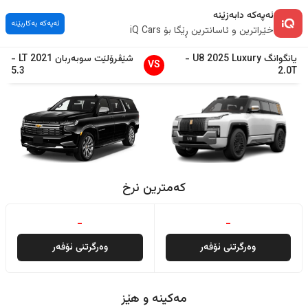
ئەپەکە دابەزێنە
ئەپەکە بەکاربێنە
خێراترین و ئاسانترین ڕێگا بۆ iQ Cars
یانگوانگ
Luxury
2025
U8
-
شێڤرۆلێت
سوبەربان
2021
LT
-
VS
5.3
2.0T
کەمترین نرخ
-
-
وەرگرتنی ئۆفەر
وەرگرتنی ئۆفەر
مەکینە و هێز