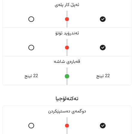
ئەپڵ کار پلەی
ئەندرۆید ئۆتۆ
قەبارەی شاشە
22 ئینج
22 ئینج
تەکنەلۆجیا
دوگمەی دەستپێکردن