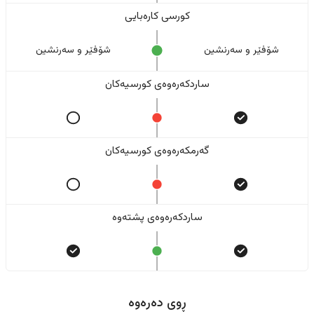
کورسی کارەبایی
شۆفێر و سەرنشین
شۆفێر و سەرنشین
ساردکەرەوەی کورسیەکان
گەرمکەرەوەی کورسیەکان
ساردکەرەوەی پشتەوە
ڕوی دەرەوە