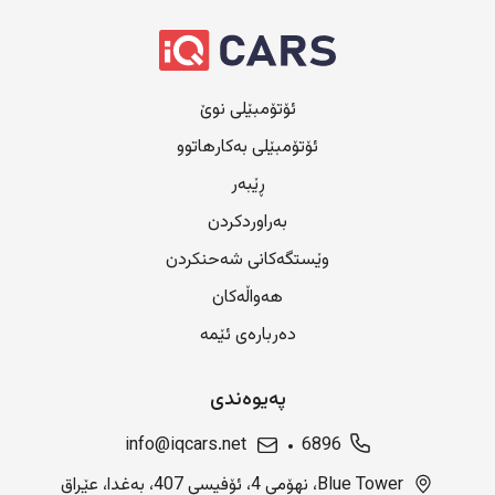
ئۆتۆمبێلی نوێ
ئۆتۆمبێلی بەکارهاتوو
ڕێبەر
بەراوردکردن
وێستگەکانی شەحنکردن
هەواڵەکان
دەربارەی ئێمە
پەیوەندی
info@iqcars.net
6896
Blue Tower، نهۆمی 4، ئۆفیسی 407، بەغدا، عێراق