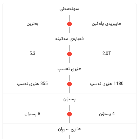
سوتەمەنی
هایبریدی پڵەگین
بەنزین
قەبارەی مەکینە
5.3
2.0T
هێزی ئەسپ
1180 هێزی ئەسپ
355 هێزی ئەسپ
پستۆن
4 پستۆن
8 پستۆن
هێزی سوڕان