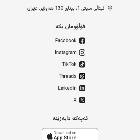
ئیتاڵی سیتی 1، بینای 130 هەولێر، عێراق
فۆڵۆومان بکە
Facebook
Instagram
TikTok
Threads
LinkedIn
X
ئەپەکە دابەزێنە
Download on
App Store