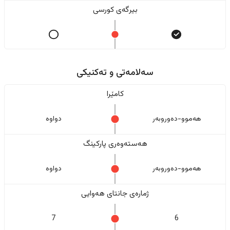
بیرگەی کورسی
سەلامەتی و تەکنیکی
کامێرا
هەموو-دەوروبەر
دواوە
هەستەوەری پارکینگ
هەموو-دەوروبەر
دواوە
ژمارەی جانتای هەوایی
7
6