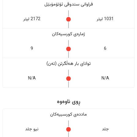
فراوانی سندوقی ئۆتۆمۆبێل
1031 لیتر
2172 لیتر
ژمارەی کورسیەکان
9
6
تواناى بار هەڵگرتن (تەن)
N/A
N/A
ڕوی ناوەوە
ماددەی کورسییەکان
جلد
نیو جلد