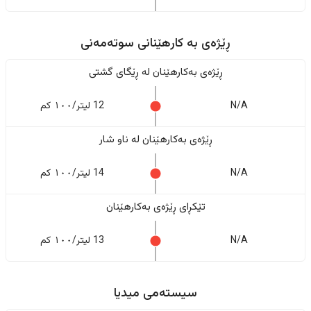
ڕێژەى به کارهێنانی سوتەمەنی
ڕێژەى بەکارهێنان له ڕێگای گشتی
N/A
12 لیتر/١٠٠ کم
ڕێژەى بەکارهێنان له ناو شار
N/A
14 لیتر/١٠٠ کم
تێکڕای ڕێژەى بەکارهێنان
N/A
13 لیتر/١٠٠ کم
سیستەمی میدیا