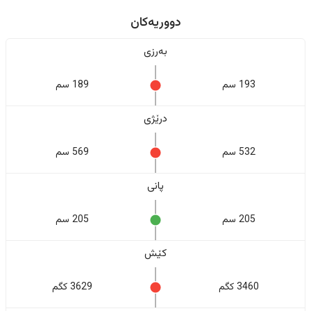
دووریەکان
بەرزی
193 سم
189 سم
درێژی
532 سم
569 سم
پانی
205 سم
205 سم
کێش
3460 کگم
3629 کگم