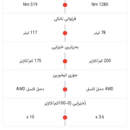
519 Nm
1280 Nm
فراوانی تانکی
78 لیتر
117 لیتر
بەرزترین خێرایی
200 کم/کاژێر
175 کم/کاژێر
جۆری لێخورین
4WD دەبڵ اکسل
دەبڵ اکسل AWD
(خێرایی (0-100کم/کاژێر
10 s
3.6 s