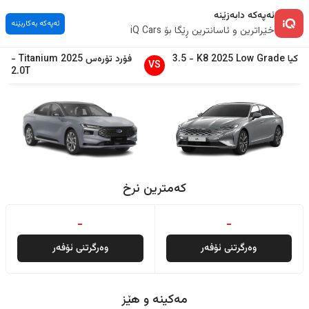
ئەپەکە دابەزێنە
ئەپەکە بەکاربێنە
خێراترین و ئاسانترین ڕێگا بۆ iQ Cars
کیا
Low Grade
2025
K8
-
3.5
فۆرد
تۆرەس
2025
Titanium
-
VS
2.0T
کەمترین نرخ
-
-
وەرگرتنی ئۆفەر
وەرگرتنی ئۆفەر
مەکینە و هێز