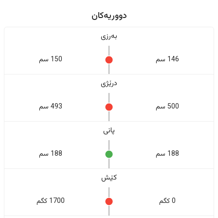
دووریەکان
بەرزی
146 سم
150 سم
درێژی
500 سم
493 سم
پانی
188 سم
188 سم
کێش
0 کگم
1700 کگم