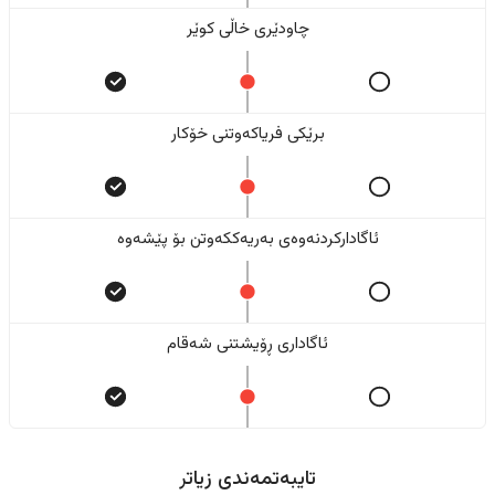
چاودێری خاڵی کوێر
برێکی فریاکەوتنی خۆکار
ئاگادارکردنەوەی بەریەککەوتن بۆ پێشەوە
ئاگاداری ڕۆیشتنی شەقام
تایبەتمەندی زیاتر