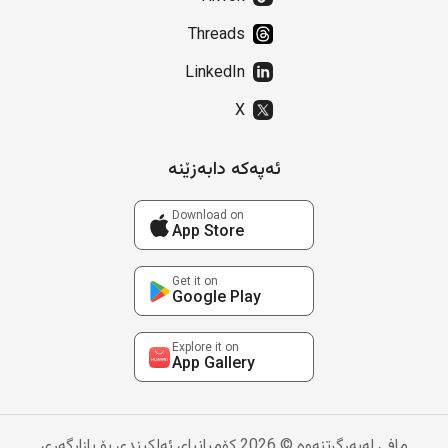
Threads
LinkedIn
X
ئەپەکە دابەزێنە
Download on
App Store
Get it on
Google Play
Explore it on
App Gallery
مافی لەبەرگرتنەوە © 2026 کۆمپانیای ئەلکیندی بۆ بازاڕگەری