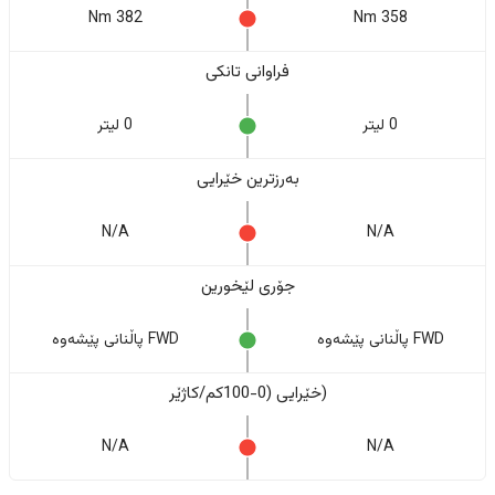
382 Nm
358 Nm
فراوانی تانکی
0 لیتر
0 لیتر
بەرزترین خێرایی
N/A
N/A
جۆری لێخورین
FWD پاڵنانی پێشەوە
FWD پاڵنانی پێشەوە
(خێرایی (0-100کم/کاژێر
N/A
N/A