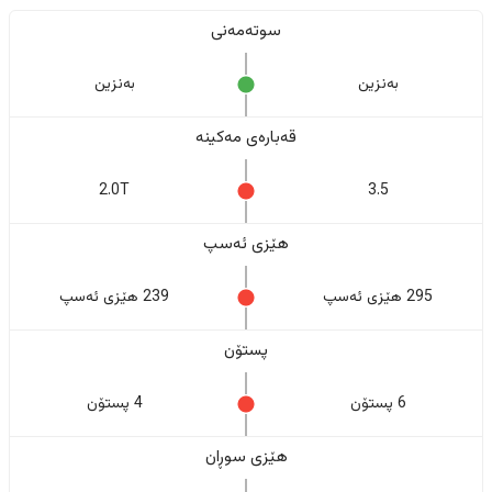
سوتەمەنی
بەنزین
بەنزین
قەبارەی مەکینە
2.0T
3.5
هێزی ئەسپ
295 هێزی ئەسپ
239 هێزی ئەسپ
پستۆن
6 پستۆن
4 پستۆن
هێزی سوڕان