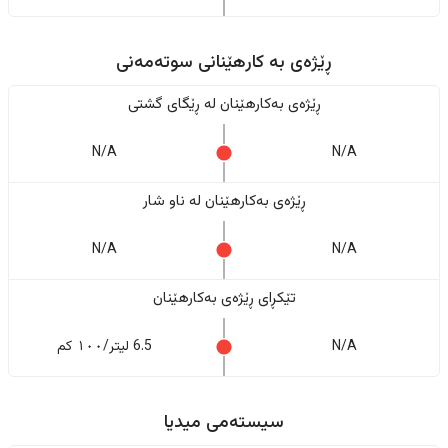
ڕێژەى به کارهێنانی سوتەمەنی
ڕێژەى بەکارهێنان له ڕێگای گشتی
N/A
N/A
ڕێژەى بەکارهێنان له ناو شار
N/A
N/A
تێکڕای ڕێژەى بەکارهێنان
N/A
6.5 لیتر/١٠٠ کم
سیستەمی میدیا