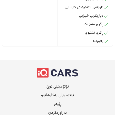
ئاوێنەی لاتەنیشتی کارەبایی
دیاریکرنی خێرایی
ڕاگری مەچەک
ڕاگری نشێوی
پانۆراما
ئۆتۆمبێلی نوێ
ئۆتۆمبێلی بەکارهاتوو
ڕێبەر
بەراوردکردن