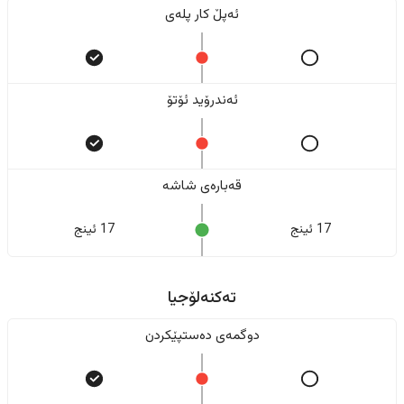
ئەپڵ کار پلەی
ئەندرۆید ئۆتۆ
قەبارەی شاشە
17 ئینج
17 ئینج
تەکنەلۆجیا
دوگمەی دەستپێکردن