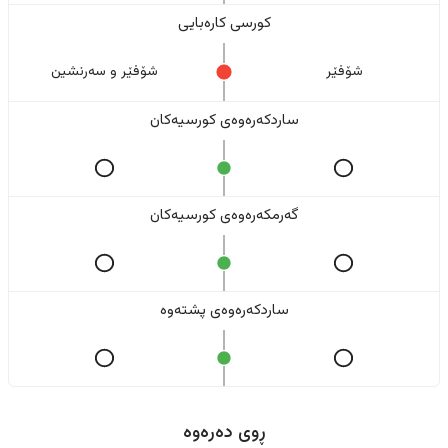
کورسی کارەبایی
شۆفێر
شۆفێر و سەرنشین
ساردکەرەوەی کورسیەکان
گەرمکەرەوەی کورسیەکان
ساردکەرەوەی پشتەوە
ڕوی دەرەوە