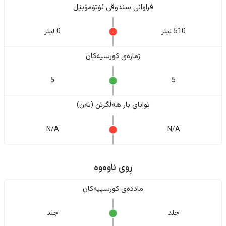
فراوانی سندوقی ئۆتۆمۆبێل
510 لیتر
0 لیتر
ژمارەی کورسیەکان
5
5
تواناى بار هەڵگرتن (تەن)
N/A
N/A
ڕوی ناوەوە
ماددەی کورسییەکان
جلد
جلد