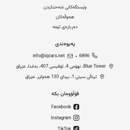
وێستگەکانی شەحنکردن
هەواڵەکان
دەربارەی ئێمە
پەیوەندی
info@iqcars.net
6896
Blue Tower، نهۆمی 4، ئۆفیسی 407، بەغدا، عێراق
ئیتاڵی سیتی 1، بینای 130 هەولێر، عێراق
فۆڵۆومان بکە
Facebook
Instagram
TikTok