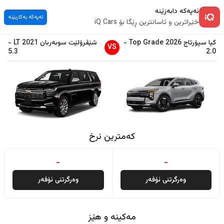
ئەپەکە دابەزێنە
ئەپەکە بەکاربێنە
خێراترین و ئاسانترین ڕێگا بۆ iQ Cars
کیا
سپۆرتاج
2026
Top Grade
-
شێڤرۆلێت
سوبەربان
2021
LT
-
VS
5.3
2.0
کەمترین نرخ
-
-
وەرگرتنی ئۆفەر
وەرگرتنی ئۆفەر
مەکینە و هێز