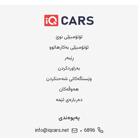
ئۆتۆمبێلی نوێ
ئۆتۆمبێلی بەکارهاتوو
ڕێبەر
بەراوردکردن
وێستگەکانی شەحنکردن
هەواڵەکان
دەربارەی ئێمە
پەیوەندی
info@iqcars.net
6896