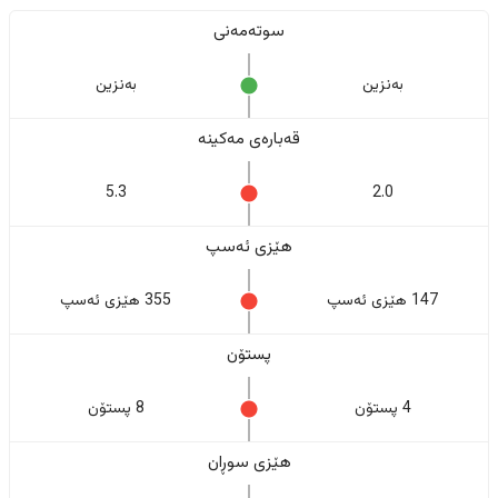
سوتەمەنی
بەنزین
بەنزین
قەبارەی مەکینە
5.3
2.0
هێزی ئەسپ
147 هێزی ئەسپ
355 هێزی ئەسپ
پستۆن
4 پستۆن
8 پستۆن
هێزی سوڕان