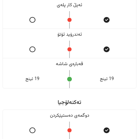
ئەپڵ کار پلەی
ئەندرۆید ئۆتۆ
قەبارەی شاشە
19 ئینج
19 ئینج
تەکنەلۆجیا
دوگمەی دەستپێکردن