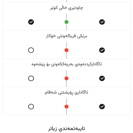
چاودێری خاڵی کوێر
برێکی فریاکەوتنی خۆکار
ئاگادارکردنەوەی بەریەککەوتن بۆ پێشەوە
ئاگاداری ڕۆیشتنی شەقام
تایبەتمەندی زیاتر