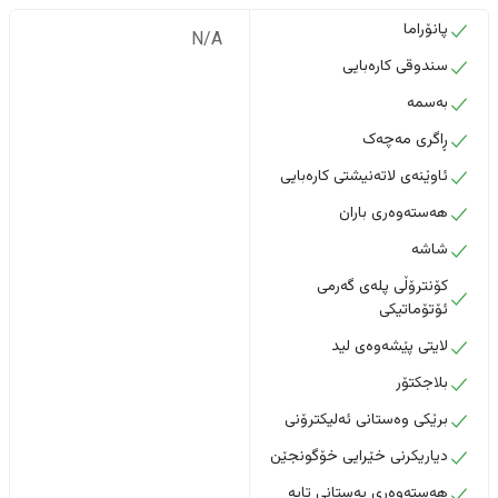
پانۆراما
N/A
سندوقی کارەبایی
بەسمە
ڕاگری مەچەک
ئاوێنەی لاتەنیشتی کارەبایی
هەستەوەری باران
شاشە
کۆنترۆڵی پلەی گەرمی
ئۆتۆماتیکی
لایتی پێشەوەی لید
بلاجکتۆر
برێکی وەستانی ئەلیکترۆنی
دیاریکرنی خێرایی خۆگونجێن
هەستەوەری پەستانی تایە