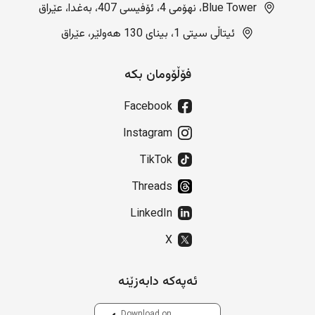
Blue Tower، نهۆمی 4، ئۆفیسی 407، بەغدا، عێراق
ئیتاڵی سیتی 1، بینای 130 هەولێر، عێراق
فۆڵۆومان بکە
Facebook
Instagram
TikTok
Threads
LinkedIn
X
ئەپەکە دابەزێنە
Download on