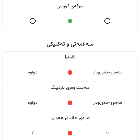
بیرگەی کورسی
سەلامەتی و تەکنیکی
کامێرا
هەموو-دەوروبەر
دواوە
هەستەوەری پارکینگ
هەموو-دەوروبەر
دواوە
ژمارەی جانتای هەوایی
7
6