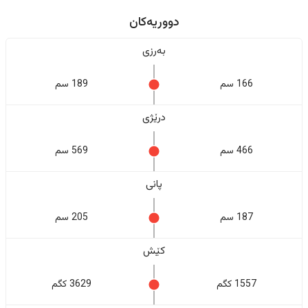
دووریەکان
بەرزی
166 سم
189 سم
درێژی
466 سم
569 سم
پانی
187 سم
205 سم
کێش
1557 کگم
3629 کگم