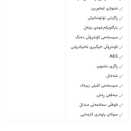
شێوازی لێخوڕین
ڕاگرتنی ئۆتۆماتیکی
بارگاویکەرەوەی بێتەل
سیستەمی کۆنترۆڵی دەنگ
کۆنتڕۆڵی جێگیری ئەلیکترۆنی
ABS
ڕاگری نشێوی
شەغال
سیستەمی کلیلی زیرەک
سەقفی ڕەش
قوفڵی سەلامەتی منداڵ
سوکان پاوەری کارەبایی