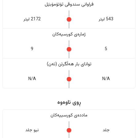
فراوانی سندوقی ئۆتۆمۆبێل
543 لیتر
2172 لیتر
ژمارەی کورسیەکان
9
5
تواناى بار هەڵگرتن (تەن)
N/A
N/A
ڕوی ناوەوە
ماددەی کورسییەکان
جلد
نیو جلد