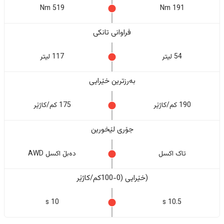
519 Nm
191 Nm
فراوانی تانکی
54 لیتر
117 لیتر
بەرزترین خێرایی
190 کم/کاژێر
175 کم/کاژێر
جۆری لێخورین
تاک اکسل
دەبڵ اکسل AWD
(خێرایی (0-100کم/کاژێر
10 s
10.5 s