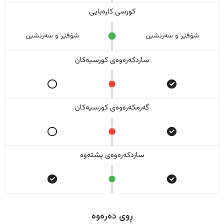
کورسی کارەبایی
شۆفێر و سەرنشین
شۆفێر و سەرنشین
ساردکەرەوەی کورسیەکان
گەرمکەرەوەی کورسیەکان
ساردکەرەوەی پشتەوە
ڕوی دەرەوە