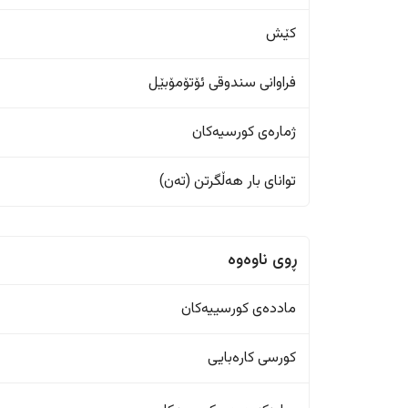
کێش
فراوانی سندوقی ئۆتۆمۆبێل
ژمارەی کورسیەکان
تواناى بار هەڵگرتن (تەن)
ڕوی ناوەوە
ماددەی کورسییەکان
کورسی کارەبایی