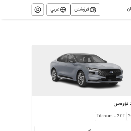
ن
فرۆشتن
عربي
تۆرەس
Titanium
-
2.0T
2