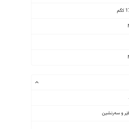
گم
ر و سەرنشین