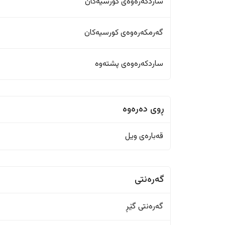
ساردکەرەوەی کورسیەکان
گەرمکەرەوەی کورسیەکان
ساردکەرەوەی پشتەوە
ڕوی دەرەوە
قەبارەی ویل
گەرەنتی
گەرەنتی گێڕ