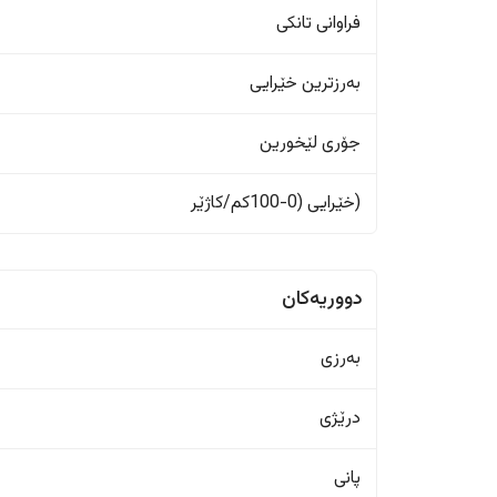
فراوانی تانکی
بەرزترین خێرایی
جۆری لێخورین
(خێرایی (0-100کم/کاژێر
دووریەکان
بەرزی
درێژی
پانی