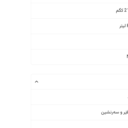
گم
ر
ر و سەرنشین