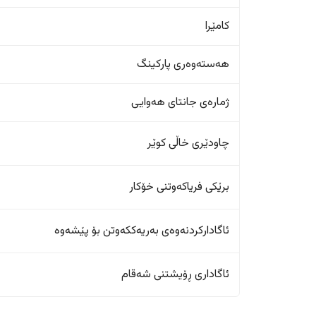
کامێرا
هەستەوەری پارکینگ
ژمارەی جانتای هەوایی
چاودێری خاڵی کوێر
برێکی فریاکەوتنی خۆکار
ئاگادارکردنەوەی بەریەککەوتن بۆ پێشەوە
ئاگاداری ڕۆیشتنی شەقام