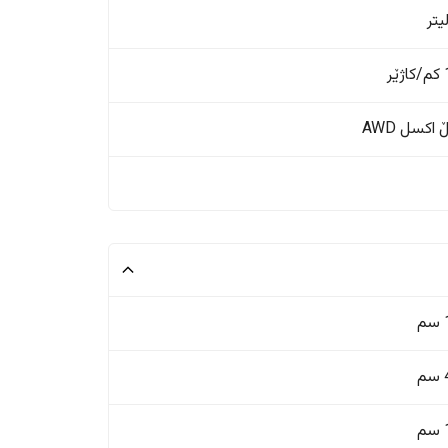
ر
اکسل AWD