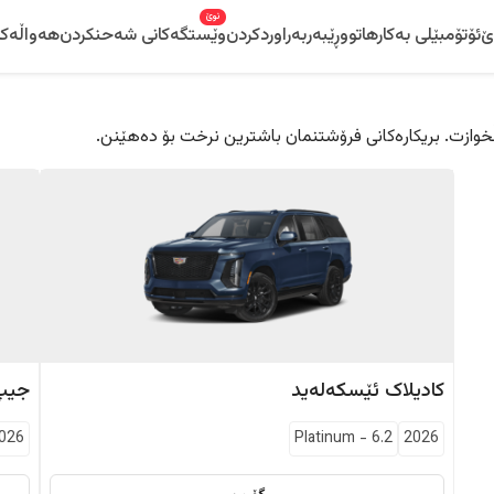
نوێ
ێ
ئۆتۆمبێلی بەکارهاتوو
ڕێبەر
بەراوردکردن
وێستگەکانی شەحنکردن
هەواڵەکا
 دڵخوازت. بریکارەکانی فرۆشتنمان باشترین نرخت بۆ دەهێنن.
کادیلاک
ئێسکەلەید
جیپ
026
Platinum
-
6.2
2026