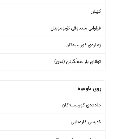
کێش
فراوانی سندوقی ئۆتۆمۆبێل
ژمارەی کورسیەکان
تواناى بار هەڵگرتن (تەن)
ڕوی ناوەوە
ماددەی کورسییەکان
کورسی کارەبایی