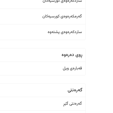
ساردکەرەوەی کورسیەکان
گەرمکەرەوەی کورسیەکان
ساردکەرەوەی پشتەوە
ڕوی دەرەوە
قەبارەی ویل
گەرەنتی
گەرەنتی گێڕ