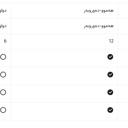
هەموو-دەوروبەر
دواو
هەموو-دەوروبەر
دواو
6
12