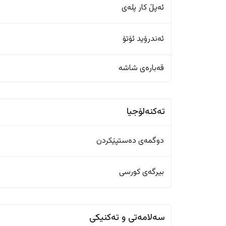
ئەپڵ کار پلەی
ئەندرۆید ئۆتۆ
قەبارەی شاشە
تەکنەلۆجیا
دوگمەی دەستپێکردن
بیرگەی کورسی
سەلامەتی و تەکنیکی