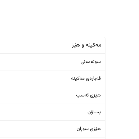
مەکینە و هێز
سوتەمەنی
قەبارەی مەکینە
هێزی ئەسپ
پستۆن
هێزی سوڕان