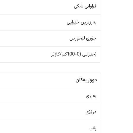
فراوانی تانکی
بەرزترین خێرایی
جۆری لێخورین
(خێرایی (0-100کم/کاژێر
دووریەکان
بەرزی
درێژی
پانی