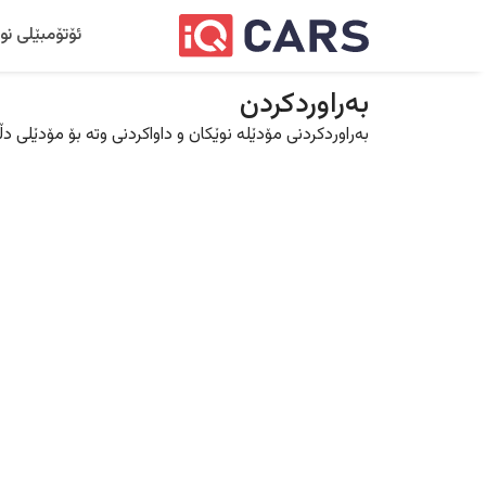
ئۆتۆمبێلی نو
بەراوردکردن
بەراوردکردنی مۆدێلە نوێکان و داواکردنی وتە بۆ مۆدێلی