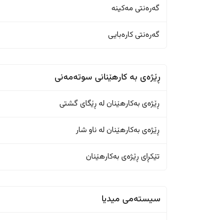
گەرەنتی مەکینە
گەرەنتی کارەبایی
ڕێژەى به کارهێنانی سوتەمەنی
ڕێژەى بەکارهێنان له ڕێگای گشتی
ڕێژەى بەکارهێنان له ناو شار
تێکڕای ڕێژەى بەکارهێنان
سیستەمی میدیا