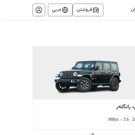
ن
فرۆشتن
عربي
رانگلەر
Willys
-
3.6
2