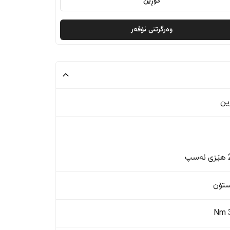
گۆڕین
وەرگرتنی ئۆفەر
ین
پ