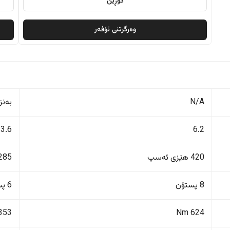
گۆڕین
وەرگرتنی ئۆفەر
N/A
بەنز
3.6
6.2
420 هێزی ئەسپ
285 هێزی ئەس
8 پستۆن
6 پستۆن
353 Nm
624 Nm