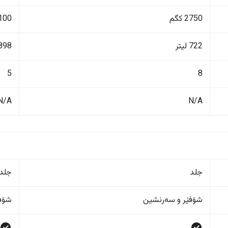
2750 کگم
2100 ک
722 لیتر
898 لیت
5
8
N/A
N/A
جلد
جلد
شۆفێر و سەرنشین
شۆفێ