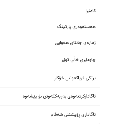
کامێرا
هەستەوەری پارکینگ
ژمارەی جانتای هەوایی
چاودێری خاڵی کوێر
برێکی فریاکەوتنی خۆکار
ئاگادارکردنەوەی بەریەککەوتن بۆ پێشەوە
ئاگاداری ڕۆیشتنی شەقام