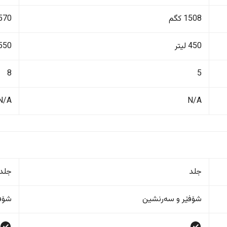
1508 کگم
3570 ک
450 لیتر
550 لیت
8
5
N/A
N/A
جلد
جلد
شۆفێر و سەرنشین
شۆفێ