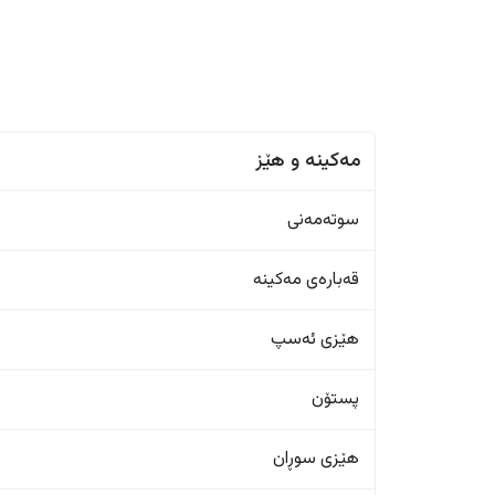
مەکینە و هێز
سوتەمەنی
قەبارەی مەکینە
هێزی ئەسپ
پستۆن
هێزی سوڕان