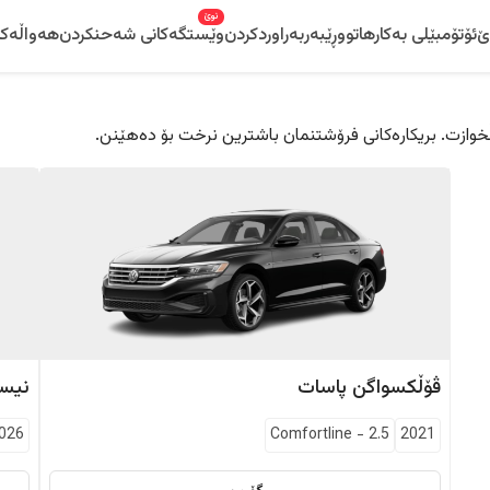
نوێ
ێ
ئۆتۆمبێلی بەکارهاتوو
ڕێبەر
بەراوردکردن
وێستگەکانی شەحنکردن
هەواڵەکا
 دڵخوازت. بریکارەکانی فرۆشتنمان باشترین نرخت بۆ دەهێنن.
ڤۆڵکسواگن
پاسات
نیس
026
Comfortline
-
2.5
2021