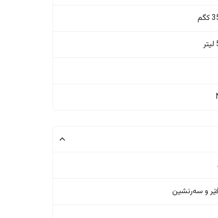
گم
ر
ر و سەرنشین