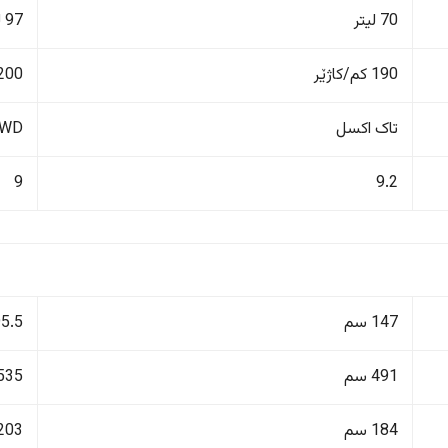
70 لیتر
97 لیتر
190 کم/کاژێر
200 کم/کاژێ
تاک اکسل
4WD دەبڵ 
9
9.2
147 سم
195.5
491 سم
535 سم
184 سم
203 سم