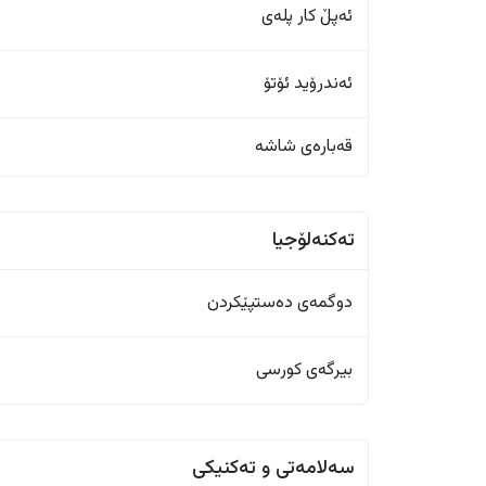
ئەپڵ کار پلەی
ئەندرۆید ئۆتۆ
قەبارەی شاشە
تەکنەلۆجیا
دوگمەی دەستپێکردن
بیرگەی کورسی
سەلامەتی و تەکنیکی