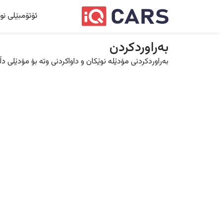
ئۆتۆمبێلی نو
بەراوردکردن
بەراوردکردنی مۆدێلە نوێکان و داواکردنی وتە بۆ مۆدێلی