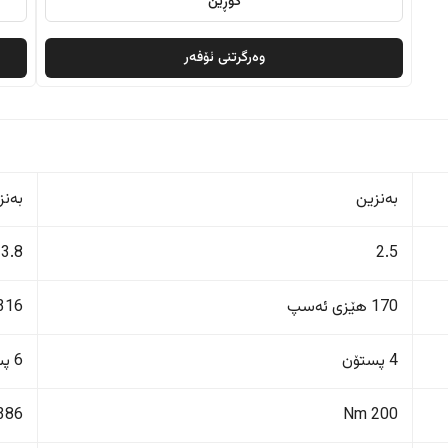
گۆڕین
وەرگرتنی ئۆفەر
بەنزین
بەنز
3.8
2.5
170 هێزی ئەسپ
316 هێزی ئەس
4 پستۆن
6 پستۆن
386 Nm
200 Nm