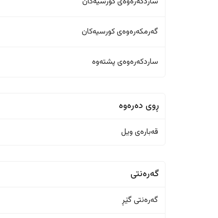
ساردکەرەوەی کورسیەکان
گەرمکەرەوەی کورسیەکان
ساردکەرەوەی پشتەوە
ڕوی دەرەوە
قەبارەی ویل
گەرەنتی
گەرەنتی گێڕ