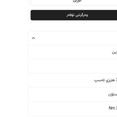
گۆڕین
وەرگرتنی ئۆفەر
ین
پ