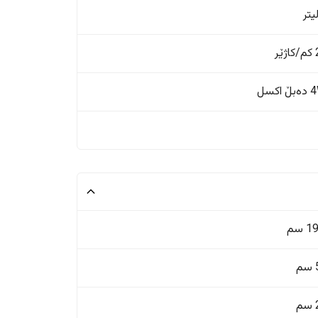
ر
اکسل
 سم