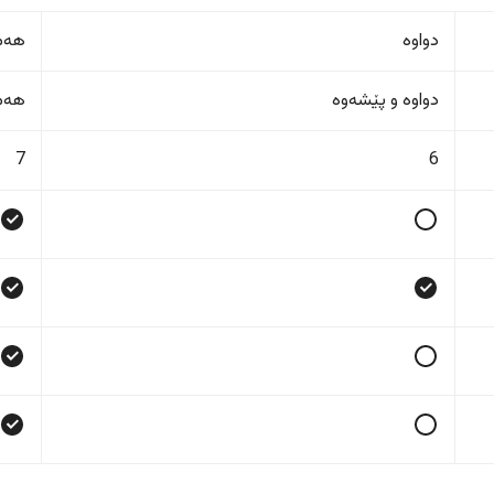
دواوە
هەمو
دواوە و پێشەوە
هەمو
7
6