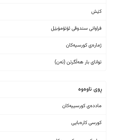
کێش
فراوانی سندوقی ئۆتۆمۆبێل
ژمارەی کورسیەکان
تواناى بار هەڵگرتن (تەن)
ڕوی ناوەوە
ماددەی کورسییەکان
کورسی کارەبایی