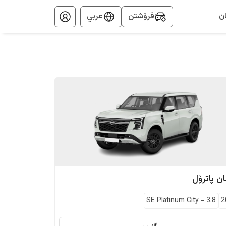
ن
فرۆشتن
عربي
ان
پاترۆل
SE Platinum City
-
3.8
2