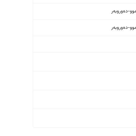
و-دەوروبەر
و-دەوروبەر