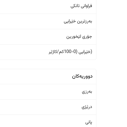
فراوانی تانکی
بەرزترین خێرایی
جۆری لێخورین
(خێرایی (0-100کم/کاژێر
دووریەکان
بەرزی
درێژی
پانی