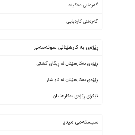
گەرەنتی مەکینە
گەرەنتی کارەبایی
ڕێژەى به کارهێنانی سوتەمەنی
ڕێژەى بەکارهێنان له ڕێگای گشتی
ڕێژەى بەکارهێنان له ناو شار
تێکڕای ڕێژەى بەکارهێنان
سیستەمی میدیا