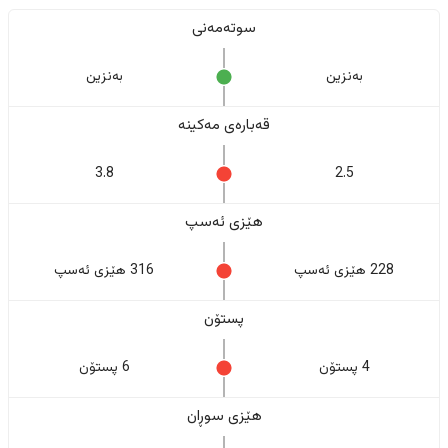
سوتەمەنی
بەنزین
بەنزین
قەبارەی مەکینە
3.8
2.5
هێزی ئەسپ
228 هێزی ئەسپ
316 هێزی ئەسپ
پستۆن
4 پستۆن
6 پستۆن
هێزی سوڕان