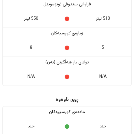
فراوانی سندوقی ئۆتۆمۆبێل
510 لیتر
550 لیتر
ژمارەی کورسیەکان
8
5
تواناى بار هەڵگرتن (تەن)
N/A
N/A
ڕوی ناوەوە
ماددەی کورسییەکان
جلد
جلد