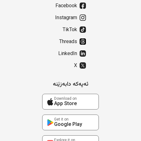
Facebook
Instagram
TikTok
Threads
LinkedIn
X
ئەپەکە دابەزێنە
Download on
App Store
Get it on
Google Play
Explore it on