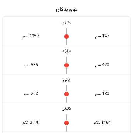
دووریەکان
بەرزی
147 سم
195.5 سم
درێژی
470 سم
535 سم
پانی
180 سم
203 سم
کێش
1464 کگم
3570 کگم