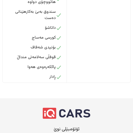
هاتووچۆی دواوە
سندوق بەبێ بەکارهێنانی
دەست
داتاشۆ
کورسی مەساج
بۆنیدی شەفاف
قوفڵی سەلامەتی منداڵ
پاککەرەوەی هەوا
ڕادار
ئۆتۆمبێلی نوێ