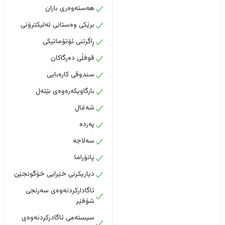
هەستەوەری باران
برێکی وەستانی ئەلیکترۆنی
ڕاگرتنی ئۆتۆماتیکی
قوفڵی دەرگاکان
سندوقی کارەبایی
بارگاویکەرەوەی بێتەل
شەغال
پەردە
سەلاجە
پانۆراما
دیاریکرنی خێرایی خۆگونجێن
ئاگادارکردنەوەی سەرنجی
شۆفێر
سیستەمی ئاگادرکردنەوەی