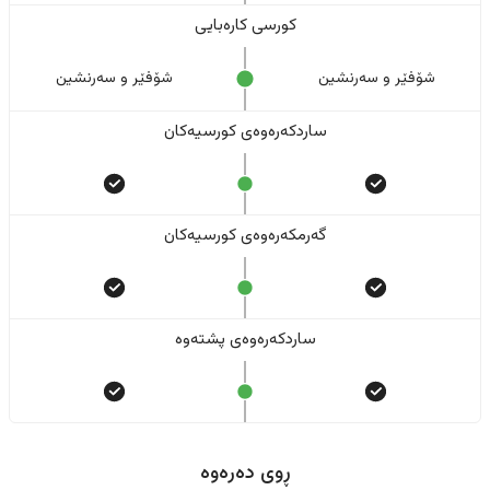
کورسی کارەبایی
شۆفێر و سەرنشین
شۆفێر و سەرنشین
ساردکەرەوەی کورسیەکان
گەرمکەرەوەی کورسیەکان
ساردکەرەوەی پشتەوە
ڕوی دەرەوە