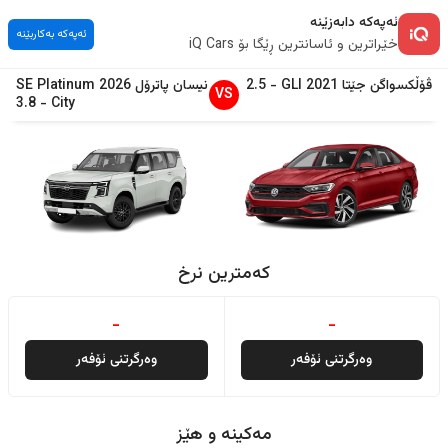
ئەپەکە دابەزێنە
ئەپەکە بەکاربێنە
خێراترین و ئاسانترین ڕێگا بۆ iQ Cars
ڤۆڵکسواگن
جێتا
2021
GLI
-
2.5
نیسان
پاترۆل
2026
SE Platinum
VS
3.8
-
City
کەمترین نرخ
-
-
وەرگرتنی ئۆفەر
وەرگرتنی ئۆفەر
مەکینە و هێز