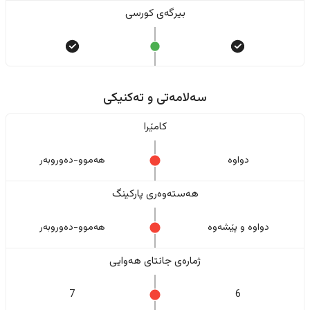
بیرگەی کورسی
سەلامەتی و تەکنیکی
کامێرا
دواوە
هەموو-دەوروبەر
هەستەوەری پارکینگ
دواوە و پێشەوە
هەموو-دەوروبەر
ژمارەی جانتای هەوایی
7
6