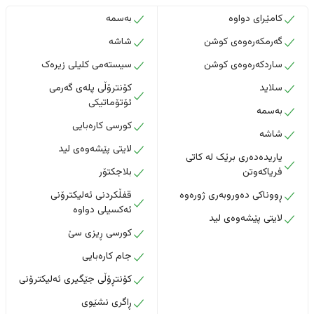
کامێرای دواوە
بەسمە
گەرمکەرەوەی کوشن
شاشە
ساردکەرەوەی کوشن
سیستەمی کلیلی زیرەک
سلاید
کۆنترۆڵی پلەی گەرمی
ئۆتۆماتیکی
بەسمە
کورسی کارەبایی
شاشە
لایتی پێشەوەی لید
یاریدەدەری برێک لە کاتی
فریاکەوتن
بلاجکتۆر
ڕووناکی دەوروبەری ژورەوە
قفڵکردنی ئەلیکترۆنی
ئەکسیلی دواوە
لایتی پێشەوەی لید
کورسی ڕیزی سێ
جام کارەبایی
کۆنتڕۆڵی جێگیری ئەلیکترۆنی
ڕاگری نشێوی