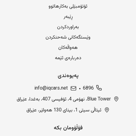
ئۆتۆمبێلی بەکارهاتوو
ڕێبەر
بەراوردکردن
وێستگەکانی شەحنکردن
هەواڵەکان
دەربارەی ئێمە
پەیوەندی
info@iqcars.net
6896
Blue Tower، نهۆمی 4، ئۆفیسی 407، بەغدا، عێراق
ئیتاڵی سیتی 1، بینای 130 هەولێر، عێراق
فۆڵۆومان بکە