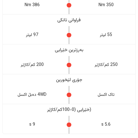
386 Nm
350 Nm
فراوانی تانکی
55 لیتر
97 لیتر
بەرزترین خێرایی
250 کم/کاژێر
200 کم/کاژێر
جۆری لێخورین
تاک اکسل
4WD دەبڵ اکسل
(خێرایی (0-100کم/کاژێر
9 s
5.6 s