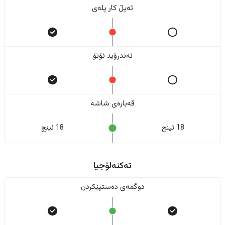
ئەپڵ کار پلەی
ئەندرۆید ئۆتۆ
قەبارەی شاشە
18 ئینج
18 ئینج
تەکنەلۆجیا
دوگمەی دەستپێکردن