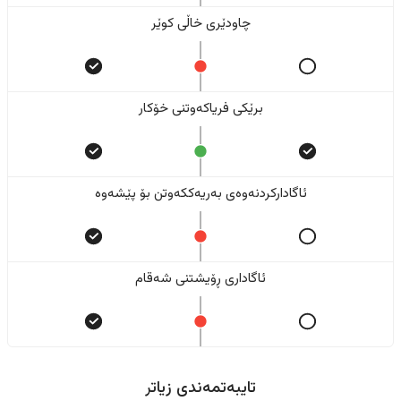
چاودێری خاڵی کوێر
برێکی فریاکەوتنی خۆکار
ئاگادارکردنەوەی بەریەککەوتن بۆ پێشەوە
ئاگاداری ڕۆیشتنی شەقام
تایبەتمەندی زیاتر