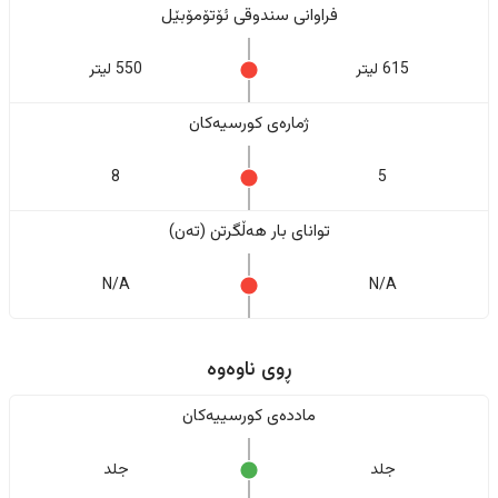
فراوانی سندوقی ئۆتۆمۆبێل
615 لیتر
550 لیتر
ژمارەی کورسیەکان
8
5
تواناى بار هەڵگرتن (تەن)
N/A
N/A
ڕوی ناوەوە
ماددەی کورسییەکان
جلد
جلد