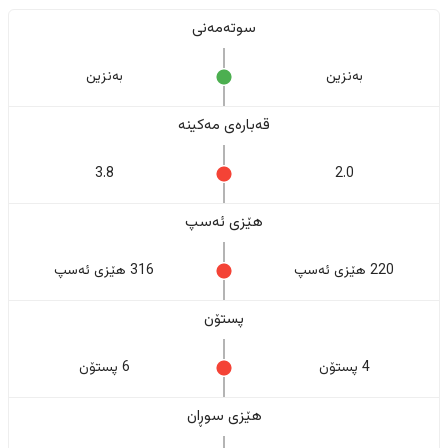
سوتەمەنی
بەنزین
بەنزین
قەبارەی مەکینە
3.8
2.0
هێزی ئەسپ
220 هێزی ئەسپ
316 هێزی ئەسپ
پستۆن
4 پستۆن
6 پستۆن
هێزی سوڕان