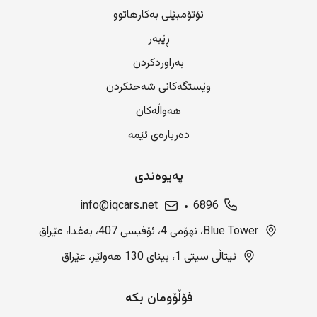
ئۆتۆمبێلی بەکارهاتوو
ڕێبەر
بەراوردکردن
وێستگەکانی شەحنکردن
هەواڵەکان
دەربارەی ئێمە
پەیوەندی
info@iqcars.net
6896
Blue Tower، نهۆمی 4، ئۆفیسی 407، بەغدا، عێراق
ئیتاڵی سیتی 1، بینای 130 هەولێر، عێراق
فۆڵۆومان بکە