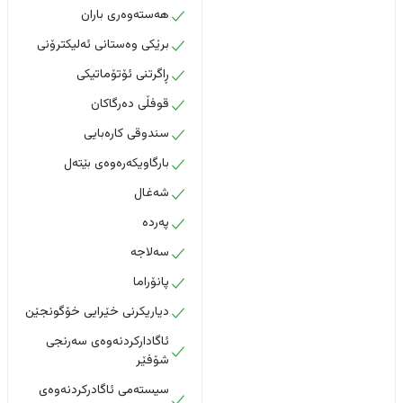
هەستەوەری باران
برێکی وەستانی ئەلیکترۆنی
ڕاگرتنی ئۆتۆماتیکی
قوفڵی دەرگاکان
سندوقی کارەبایی
بارگاویکەرەوەی بێتەل
شەغال
پەردە
سەلاجە
پانۆراما
دیاریکرنی خێرایی خۆگونجێن
ئاگادارکردنەوەی سەرنجی
شۆفێر
سیستەمی ئاگادرکردنەوەی