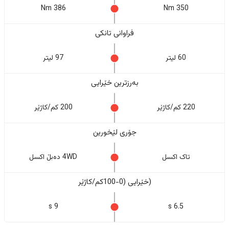
386 Nm
350 Nm
فراوانی تانکی
60 لیتر
97 لیتر
بەرزترین خێرایی
220 کم/کاژێر
200 کم/کاژێر
جۆری لێخورین
تاک اکسل
4WD دەبڵ اکسل
(خێرایی (0-100کم/کاژێر
9 s
6.5 s