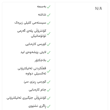
بەسمە
N/A
شاشە
سیستەمی کلیلی زیرەک
کۆنترۆڵی پلەی گەرمی
ئۆتۆماتیکی
کورسی کارەبایی
لایتی پێشەوەی لید
بلاجکتۆر
قفڵکردنی ئەلیکترۆنی
ئەکسیلی دواوە
کورسی ڕیزی سێ
جام کارەبایی
کۆنتڕۆڵی جێگیری ئەلیکترۆنی
ڕاگری نشێوی