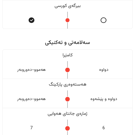
بیرگەی کورسی
سەلامەتی و تەکنیکی
کامێرا
دواوە
هەموو-دەوروبەر
هەستەوەری پارکینگ
دواوە و پێشەوە
هەموو-دەوروبەر
ژمارەی جانتای هەوایی
7
6