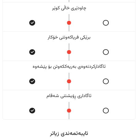
چاودێری خاڵی کوێر
برێکی فریاکەوتنی خۆکار
ئاگادارکردنەوەی بەریەککەوتن بۆ پێشەوە
ئاگاداری ڕۆیشتنی شەقام
تایبەتمەندی زیاتر