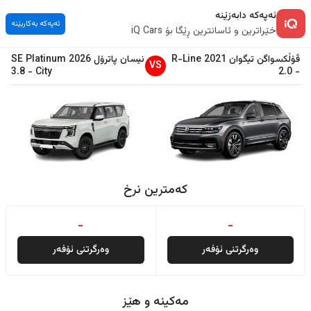
ئەپەکە دابەزێنە
ئەپەکە بەکاربێنە
خێراترین و ئاسانترین ڕێگا بۆ iQ Cars
ڤۆڵکسواگن
تیگوان
2021
R-Line
نیسان
پاترۆل
2026
SE Platinum
VS
3.8
-
City
2.0
-
کەمترین نرخ
-
-
وەرگرتنی ئۆفەر
وەرگرتنی ئۆفەر
مەکینە و هێز