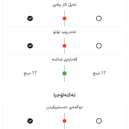
ئەپڵ کار پلەی
ئەندرۆید ئۆتۆ
قەبارەی شاشە
17 ئینج
17 ئینج
تەکنەلۆجیا
دوگمەی دەستپێکردن