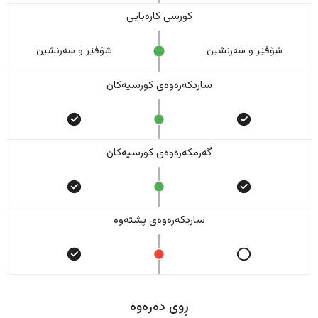
کورسی کارەبایی
شۆفێر و سەرنشین
شۆفێر و سەرنشین
ساردکەرەوەی کورسیەکان
گەرمکەرەوەی کورسیەکان
ساردکەرەوەی پشتەوە
ڕوی دەرەوە