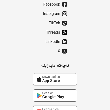
Facebook
Instagram
TikTok
Threads
LinkedIn
X
ئەپەکە دابەزێنە
Download on
App Store
Get it on
Google Play
Explore it on