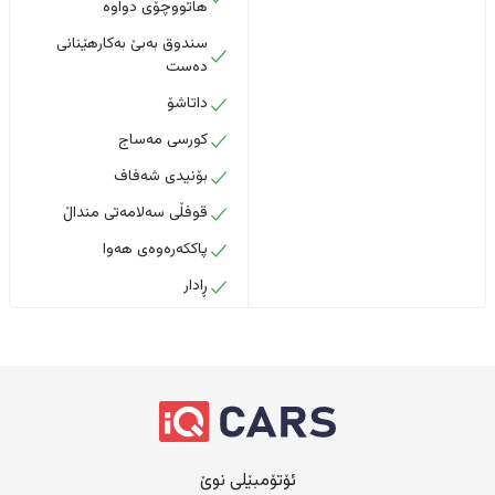
هاتووچۆی دواوە
سندوق بەبێ بەکارهێنانی
دەست
داتاشۆ
کورسی مەساج
بۆنیدی شەفاف
قوفڵی سەلامەتی منداڵ
پاککەرەوەی هەوا
ڕادار
ئۆتۆمبێلی نوێ