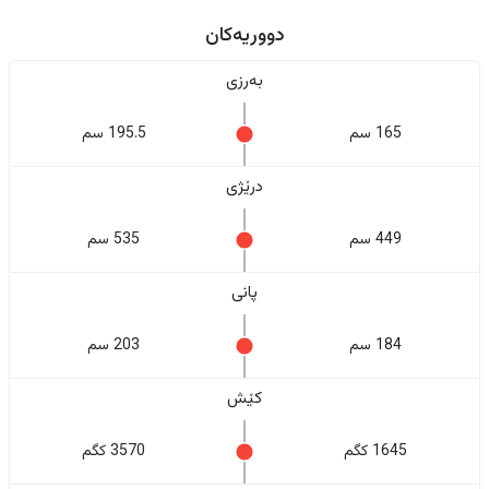
دووریەکان
بەرزی
165 سم
195.5 سم
درێژی
449 سم
535 سم
پانی
184 سم
203 سم
کێش
1645 کگم
3570 کگم