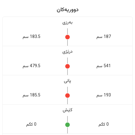
دووریەکان
بەرزی
187 سم
183.5 سم
درێژی
541 سم
479.5 سم
پانی
193 سم
185.5 سم
کێش
0 کگم
0 کگم