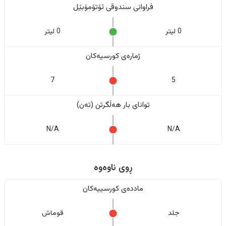
فراوانی سندوقی ئۆتۆمۆبێل
0 لیتر
0 لیتر
ژمارەی کورسیەکان
7
5
تواناى بار هەڵگرتن (تەن)
N/A
N/A
ڕوی ناوەوە
ماددەی کورسییەکان
جلد
قوماش