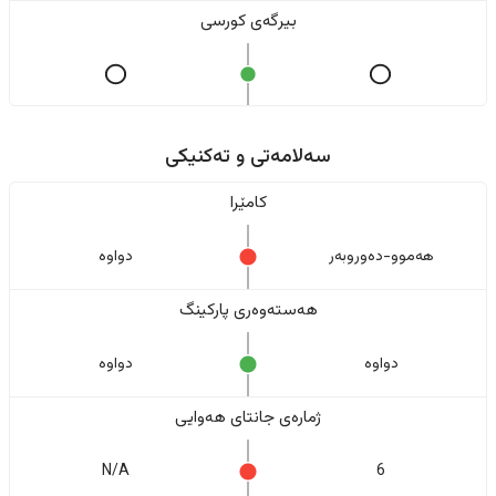
بیرگەی کورسی
سەلامەتی و تەکنیکی
کامێرا
هەموو-دەوروبەر
دواوە
هەستەوەری پارکینگ
دواوە
دواوە
ژمارەی جانتای هەوایی
N/A
6