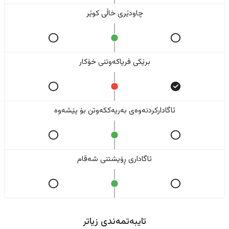
چاودێری خاڵی کوێر
برێکی فریاکەوتنی خۆکار
ئاگادارکردنەوەی بەریەککەوتن بۆ پێشەوە
ئاگاداری ڕۆیشتنی شەقام
تایبەتمەندی زیاتر