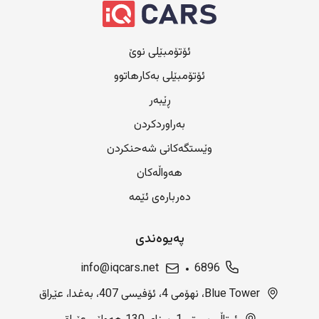
ئۆتۆمبێلی نوێ
ئۆتۆمبێلی بەکارهاتوو
ڕێبەر
بەراوردکردن
وێستگەکانی شەحنکردن
هەواڵەکان
دەربارەی ئێمە
پەیوەندی
info@iqcars.net
6896
Blue Tower، نهۆمی 4، ئۆفیسی 407، بەغدا، عێراق