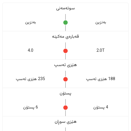
سوتەمەنی
بەنزین
بەنزین
قەبارەی مەکینە
4.0
2.0T
هێزی ئەسپ
188 هێزی ئەسپ
235 هێزی ئەسپ
پستۆن
4 پستۆن
6 پستۆن
هێزی سوڕان