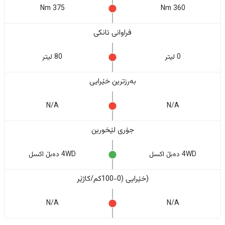
375 Nm
360 Nm
فراوانی تانکی
0 لیتر
80 لیتر
بەرزترین خێرایی
N/A
N/A
جۆری لێخورین
4WD دەبڵ اکسل
4WD دەبڵ اکسل
(خێرایی (0-100کم/کاژێر
N/A
N/A