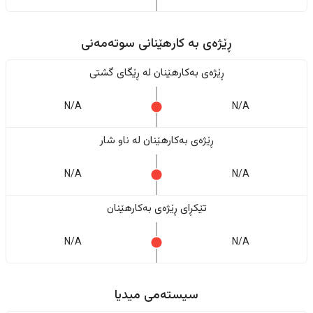
ڕێژەى به کارهێنانی سوتەمەنی
ڕێژەى بەکارهێنان له ڕێگای گشتی
N/A
N/A
ڕێژەى بەکارهێنان له ناو شار
N/A
N/A
تێکڕای ڕێژەى بەکارهێنان
N/A
N/A
سیستەمی میدیا