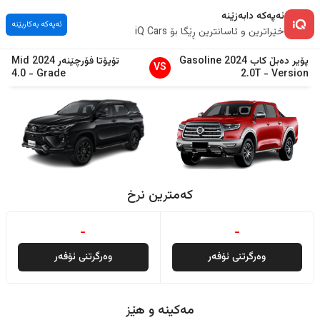
ئەپەکە دابەزێنە
ئەپەکە بەکاربێنە
خێراترین و ئاسانترین ڕێگا بۆ iQ Cars
پۆیر
دەبڵ کاب
2024
Gasoline
تۆیۆتا
فۆرچێنەر
2024
Mid
VS
4.0
-
Grade
2.0T
-
Version
کەمترین نرخ
-
-
وەرگرتنی ئۆفەر
وەرگرتنی ئۆفەر
مەکینە و هێز