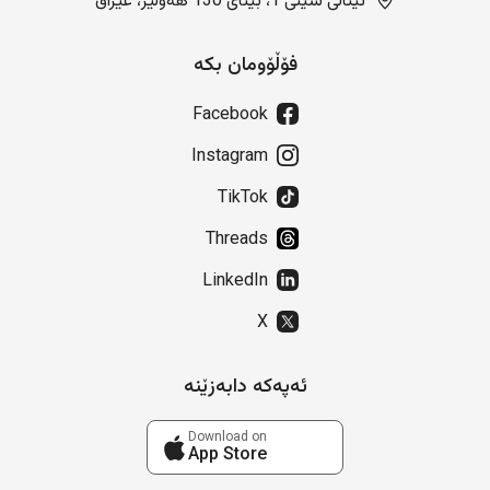
ئیتاڵی سیتی 1، بینای 130 هەولێر، عێراق
فۆڵۆومان بکە
Facebook
Instagram
TikTok
Threads
LinkedIn
X
ئەپەکە دابەزێنە
Download on
App Store