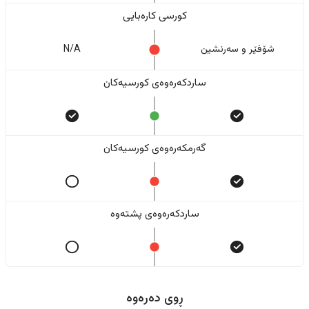
کورسی کارەبایی
شۆفێر و سەرنشین
N/A
ساردکەرەوەی کورسیەکان
گەرمکەرەوەی کورسیەکان
ساردکەرەوەی پشتەوە
ڕوی دەرەوە