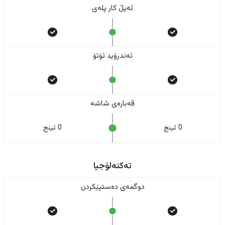
ئەپڵ کار پلەی
ئەندرۆید ئۆتۆ
قەبارەی شاشە
0 ئینج
0 ئینج
تەکنەلۆجیا
دوگمەی دەستپێکردن