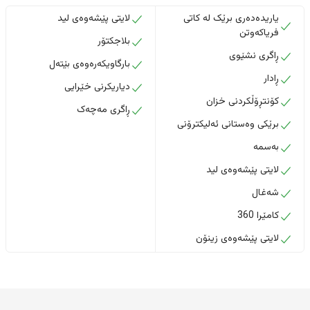
یاریدەدەری برێک لە کاتی
لایتی پێشەوەی لید
فریاکەوتن
بلاجکتۆر
ڕاگری نشێوی
بارگاویکەرەوەی بێتەل
ڕادار
دیاریکرنی خێرایی
کۆنتڕۆڵکردنی خزان
ڕاگری مەچەک
برێکی وەستانی ئەلیکترۆنی
بەسمە
لایتی پێشەوەی لید
شەغال
کامێرا 360
لایتی پێشەوەی زینۆن