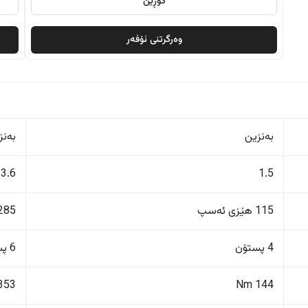
گۆڕین
وەرگرتنی ئۆفەر
بەنزین
بەنز
3.6
1.5
115 هێزی ئەسپ
285 هێزی ئەس
4 پستۆن
6 پستۆن
353 Nm
144 Nm