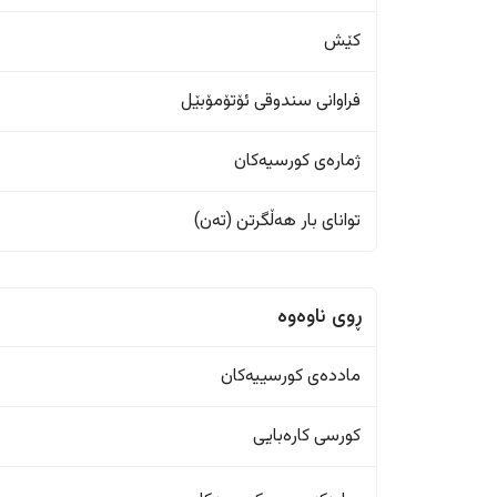
کێش
فراوانی سندوقی ئۆتۆمۆبێل
ژمارەی کورسیەکان
تواناى بار هەڵگرتن (تەن)
ڕوی ناوەوە
ماددەی کورسییەکان
کورسی کارەبایی