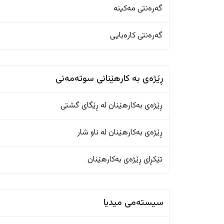
گەرەنتی مەکینە
گەرەنتی کارەبایی
ڕێژەى به کارهێنانی سوتەمەنی
ڕێژەى بەکارهێنان له ڕێگای گشتی
ڕێژەى بەکارهێنان له ناو شار
تێکڕای ڕێژەى بەکارهێنان
سیستەمی میدیا