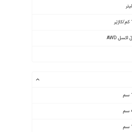
ر
اکسل AWD