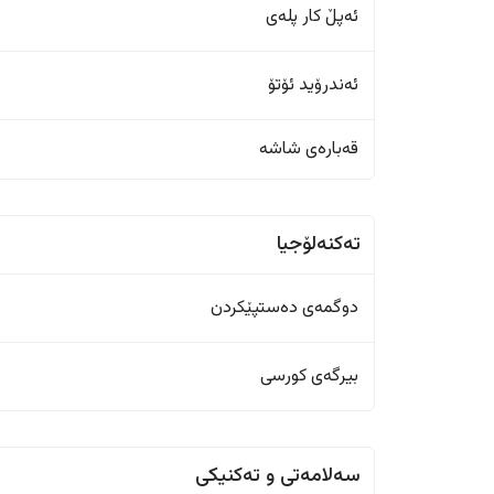
ئەپڵ کار پلەی
ئەندرۆید ئۆتۆ
قەبارەی شاشە
تەکنەلۆجیا
دوگمەی دەستپێکردن
بیرگەی کورسی
سەلامەتی و تەکنیکی