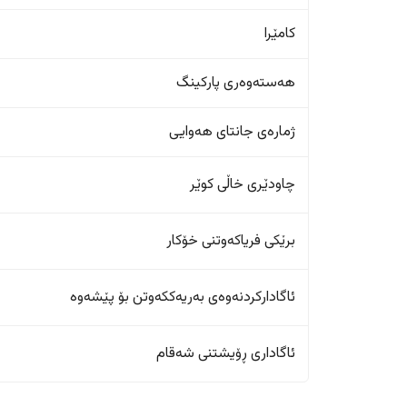
کامێرا
هەستەوەری پارکینگ
ژمارەی جانتای هەوایی
چاودێری خاڵی کوێر
برێکی فریاکەوتنی خۆکار
ئاگادارکردنەوەی بەریەککەوتن بۆ پێشەوە
ئاگاداری ڕۆیشتنی شەقام