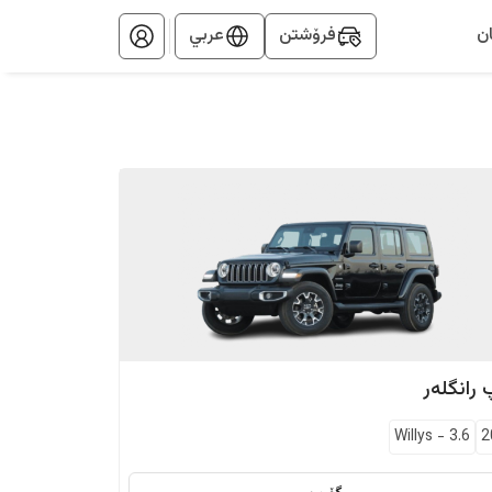
ن
فرۆشتن
عربي
رانگلەر
Willys
-
3.6
2