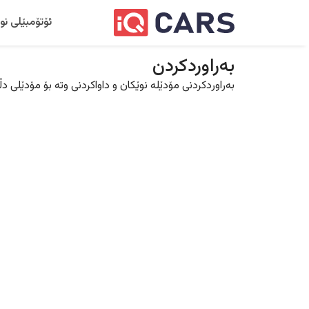
ئۆتۆمبێلی نو
بەراوردکردن
بەراوردکردنی مۆدێلە نوێکان و داواکردنی وتە بۆ مۆدێلی