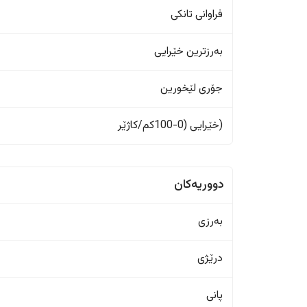
فراوانی تانکی
بەرزترین خێرایی
جۆری لێخورین
(خێرایی (0-100کم/کاژێر
دووریەکان
بەرزی
درێژی
پانی