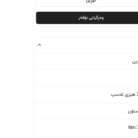
گۆڕین
وەرگرتنی ئۆفەر
ین
پ