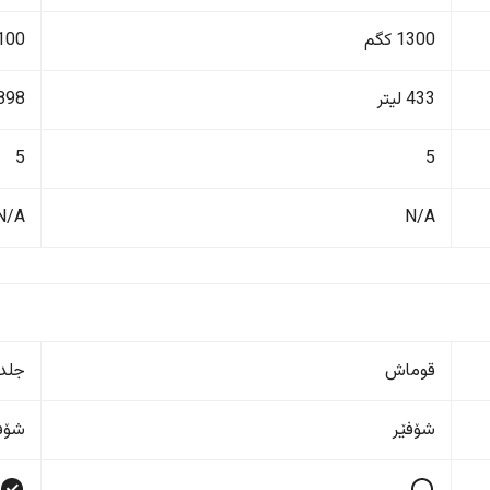
1300 کگم
2100 ک
433 لیتر
898 لیت
5
5
N/A
N/A
قوماش
جلد
شۆفێر
شۆفێ