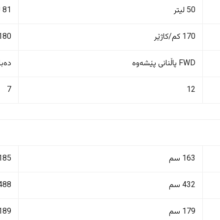
50 لیتر
81 لیتر
170 کم/کاژێر
180 کم/کاژێ
FWD پاڵنانی پێشەوە
دەبڵ 
7
12
163 سم
185 سم
432 سم
488 سم
179 سم
189 سم