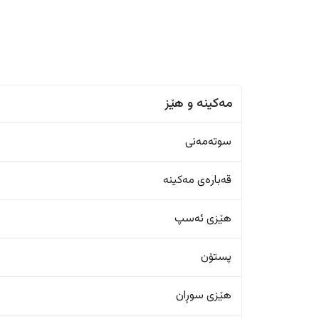
مەکینە و هێز
سوتەمەنی
قەبارەی مەکینە
هێزی ئەسپ
پستۆن
هێزی سوڕان