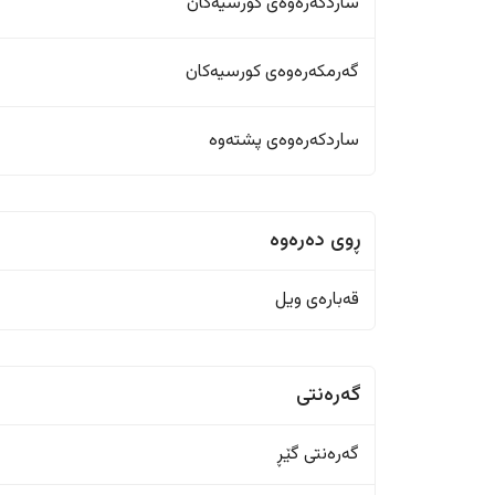
ساردکەرەوەی کورسیەکان
گەرمکەرەوەی کورسیەکان
ساردکەرەوەی پشتەوە
ڕوی دەرەوە
قەبارەی ویل
گەرەنتی
گەرەنتی گێڕ