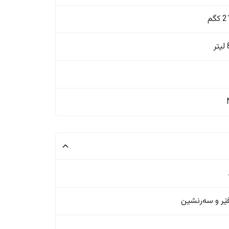
گم
ر
ر و سەرنشین