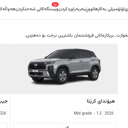
نوێ
ێ
ئۆتۆمبێلی بەکارهاتوو
ڕێبەر
بەراوردکردن
وێستگەکانی شەحنکردن
هەواڵەکا
 دڵخوازت. بریکارەکانی فرۆشتنمان باشترین نرخت بۆ دەهێنن.
هیۆندای
کرێتا
جیپ
026
Mid grade
-
1.5
2026