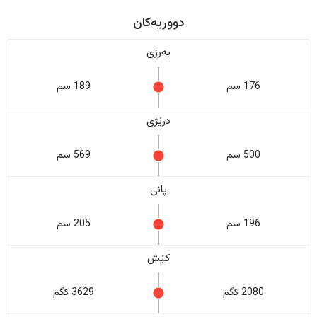
دووریەکان
بەرزی
176 سم
189 سم
درێژی
500 سم
569 سم
پانی
196 سم
205 سم
کێش
2080 کگم
3629 کگم