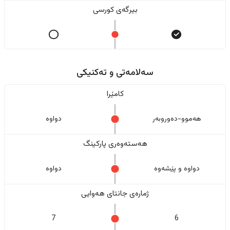
بیرگەی کورسی
سەلامەتی و تەکنیکی
کامێرا
هەموو-دەوروبەر
دواوە
هەستەوەری پارکینگ
دواوە و پێشەوە
دواوە
ژمارەی جانتای هەوایی
7
6