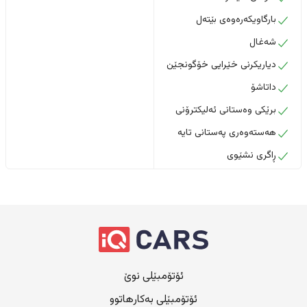
بارگاویکەرەوەی بێتەل
شەغال
دیاریکرنی خێرایی خۆگونجێن
داتاشۆ
برێکی وەستانی ئەلیکترۆنی
هەستەوەری پەستانی تایە
ڕاگری نشێوی
ئۆتۆمبێلی نوێ
ئۆتۆمبێلی بەکارهاتوو