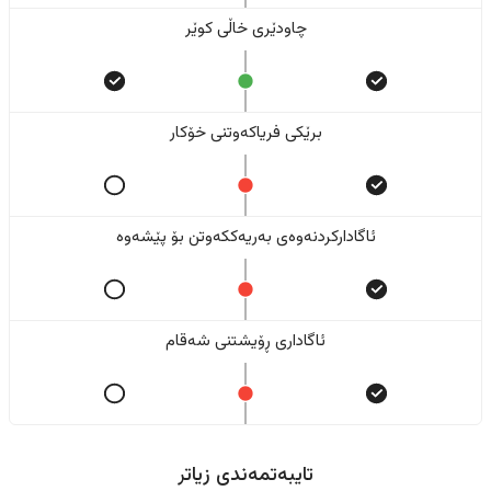
چاودێری خاڵی کوێر
برێکی فریاکەوتنی خۆکار
ئاگادارکردنەوەی بەریەککەوتن بۆ پێشەوە
ئاگاداری ڕۆیشتنی شەقام
تایبەتمەندی زیاتر