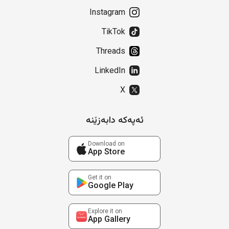
Instagram
TikTok
Threads
LinkedIn
X
ئەپەکە دابەزێنە
Download on
App Store
Get it on
Google Play
Explore it on
App Gallery