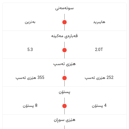
سوتەمەنی
هایبرید
بەنزین
قەبارەی مەکینە
5.3
2.0T
هێزی ئەسپ
252 هێزی ئەسپ
355 هێزی ئەسپ
پستۆن
4 پستۆن
8 پستۆن
هێزی سوڕان