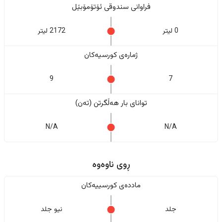
فراوانی سندوقی ئۆتۆمۆبێل
0 لیتر
2172 لیتر
ژمارەی کورسیەکان
9
7
تواناى بار هەڵگرتن (تەن)
N/A
N/A
ڕوی ناوەوە
ماددەی کورسییەکان
جلد
نیو جلد