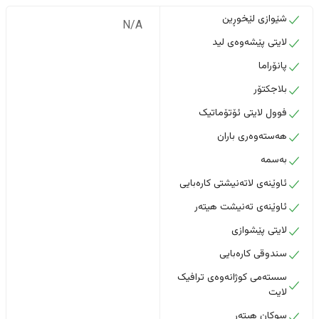
شێوازی لێخوڕین
N/A
لایتی پێشەوەی لید
پانۆراما
بلاجکتۆر
فوول لایتی ئۆتۆماتیک
هەستەوەری باران
بەسمە
ئاوێنەی لاتەنیشتی کارەبایی
ئاوێنەی تەنیشت هیتەر
لایتی پێشوازی
سندوقی کارەبایی
سستەمی کوژانەوەی ترافیک
لایت
سوکان هیتەر