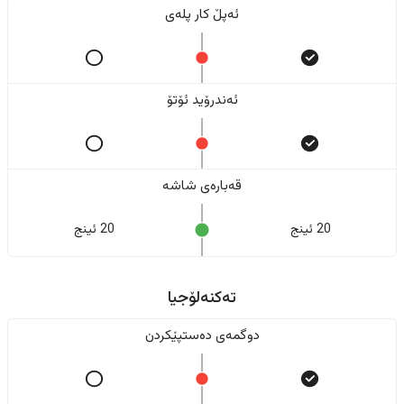
ئەپڵ کار پلەی
ئەندرۆید ئۆتۆ
قەبارەی شاشە
20 ئینج
20 ئینج
تەکنەلۆجیا
دوگمەی دەستپێکردن