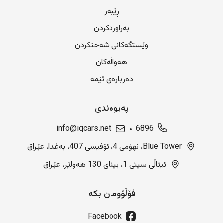
ڕێبەر
بەراوردکردن
وێستگەکانی شەحنکردن
هەواڵەکان
دەربارەی ئێمە
پەیوەندی
info@iqcars.net
6896
Blue Tower، نهۆمی 4، ئۆفیسی 407، بەغدا، عێراق
ئیتاڵی سیتی 1، بینای 130 هەولێر، عێراق
فۆڵۆومان بکە
Facebook