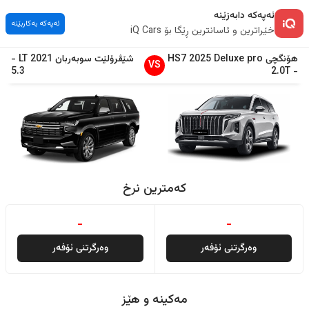
ئەپەکە دابەزێنە
ئەپەکە بەکاربێنە
خێراترین و ئاسانترین ڕێگا بۆ iQ Cars
هۆنگچی
Deluxe pro
2025
HS7
شێڤرۆلێت
سوبەربان
2021
LT
-
VS
5.3
2.0T
-
کەمترین نرخ
-
-
وەرگرتنی ئۆفەر
وەرگرتنی ئۆفەر
مەکینە و هێز