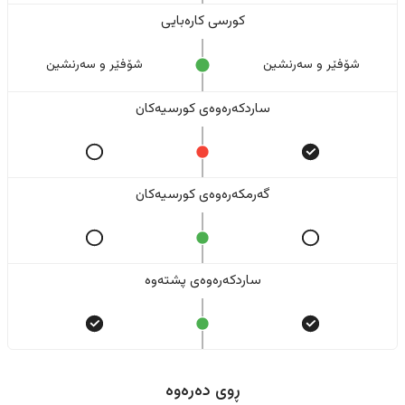
کورسی کارەبایی
شۆفێر و سەرنشین
شۆفێر و سەرنشین
ساردکەرەوەی کورسیەکان
گەرمکەرەوەی کورسیەکان
ساردکەرەوەی پشتەوە
ڕوی دەرەوە