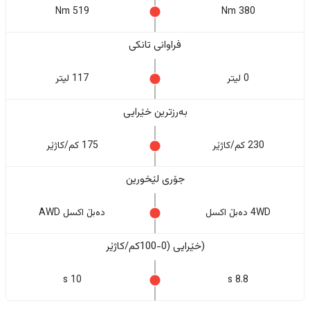
519 Nm
380 Nm
فراوانی تانکی
0 لیتر
117 لیتر
بەرزترین خێرایی
230 کم/کاژێر
175 کم/کاژێر
جۆری لێخورین
4WD دەبڵ اکسل
دەبڵ اکسل AWD
(خێرایی (0-100کم/کاژێر
10 s
8.8 s