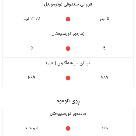
فراوانی سندوقی ئۆتۆمۆبێل
0 لیتر
2172 لیتر
ژمارەی کورسیەکان
9
5
تواناى بار هەڵگرتن (تەن)
N/A
N/A
ڕوی ناوەوە
ماددەی کورسییەکان
جلد
نیو جلد