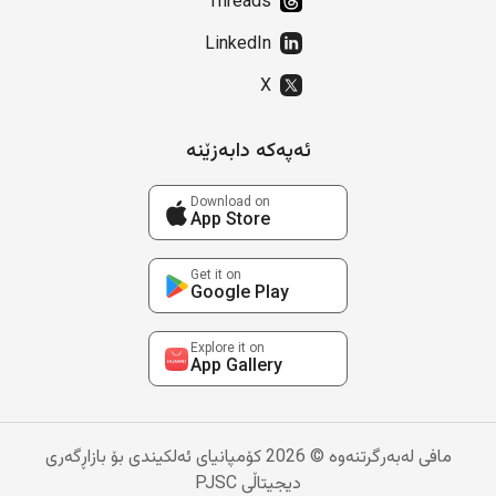
Threads
LinkedIn
X
ئەپەکە دابەزێنە
Download on
App Store
Get it on
Google Play
Explore it on
App Gallery
مافی لەبەرگرتنەوە © 2026 کۆمپانیای ئەلکیندی بۆ بازاڕگەری
دیجیتاڵی PJSC