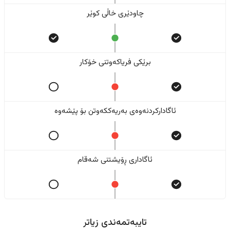
چاودێری خاڵی کوێر
برێکی فریاکەوتنی خۆکار
ئاگادارکردنەوەی بەریەککەوتن بۆ پێشەوە
ئاگاداری ڕۆیشتنی شەقام
تایبەتمەندی زیاتر