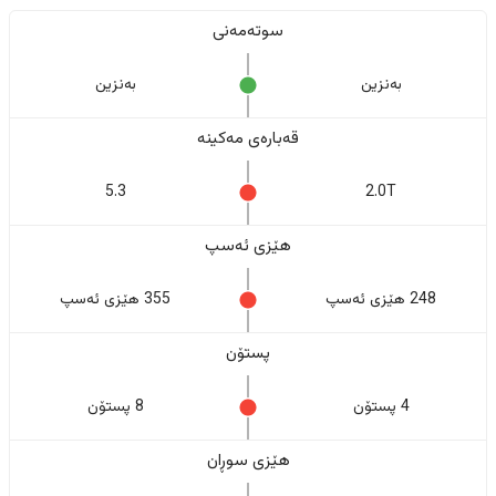
سوتەمەنی
بەنزین
بەنزین
قەبارەی مەکینە
5.3
2.0T
هێزی ئەسپ
248 هێزی ئەسپ
355 هێزی ئەسپ
پستۆن
4 پستۆن
8 پستۆن
هێزی سوڕان