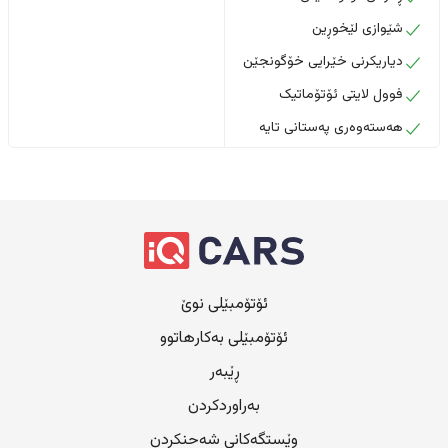
شێوازی لێخوڕین
دیاریکرنی خێرایی خۆگونجێن
فوول لایتی ئۆتۆماتیک
هەستەوەری پەستانی تایە
ئۆتۆمبێلی نوێ
ئۆتۆمبێلی بەکارهاتوو
ڕێبەر
بەراوردکردن
وێستگەکانی شەحنکردن