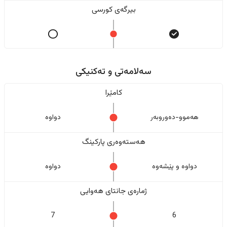
بیرگەی کورسی
سەلامەتی و تەکنیکی
کامێرا
هەموو-دەوروبەر
دواوە
هەستەوەری پارکینگ
دواوە و پێشەوە
دواوە
ژمارەی جانتای هەوایی
7
6