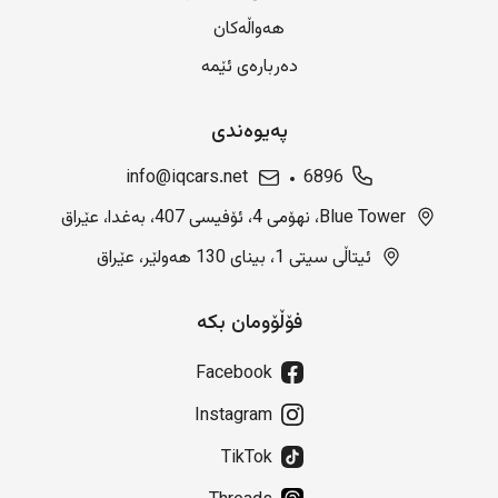
هەواڵەکان
دەربارەی ئێمە
پەیوەندی
info@iqcars.net
6896
Blue Tower، نهۆمی 4، ئۆفیسی 407، بەغدا، عێراق
ئیتاڵی سیتی 1، بینای 130 هەولێر، عێراق
فۆڵۆومان بکە
Facebook
Instagram
TikTok