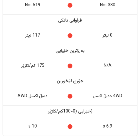
519 Nm
380 Nm
فراوانی تانکی
0 لیتر
117 لیتر
بەرزترین خێرایی
N/A
175 کم/کاژێر
جۆری لێخورین
4WD دەبڵ اکسل
دەبڵ اکسل AWD
(خێرایی (0-100کم/کاژێر
10 s
6.9 s