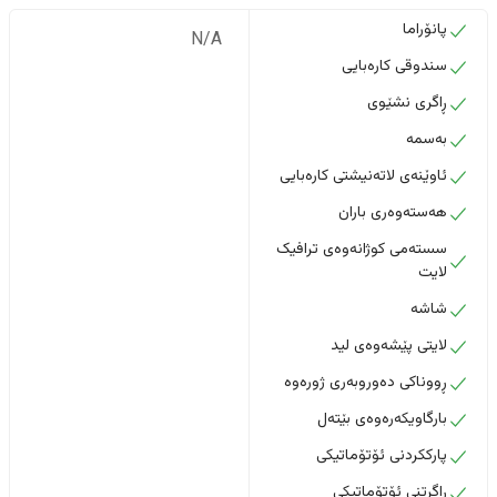
پانۆراما
N/A
سندوقی کارەبایی
ڕاگری نشێوی
بەسمە
ئاوێنەی لاتەنیشتی کارەبایی
هەستەوەری باران
سستەمی کوژانەوەی ترافیک
لایت
شاشە
لایتی پێشەوەی لید
ڕووناکی دەوروبەری ژورەوە
بارگاویکەرەوەی بێتەل
پارککردنی ئۆتۆماتیکی
ڕاگرتنی ئۆتۆماتیکی