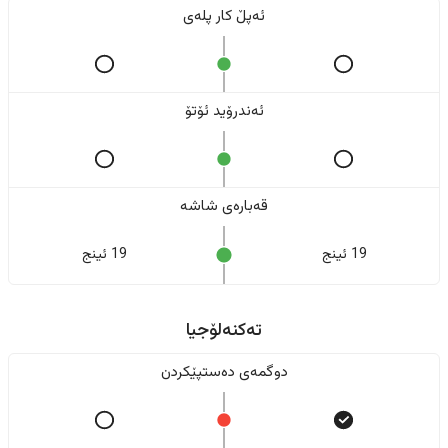
ئەپڵ کار پلەی
ئەندرۆید ئۆتۆ
قەبارەی شاشە
19 ئینج
19 ئینج
تەکنەلۆجیا
دوگمەی دەستپێکردن