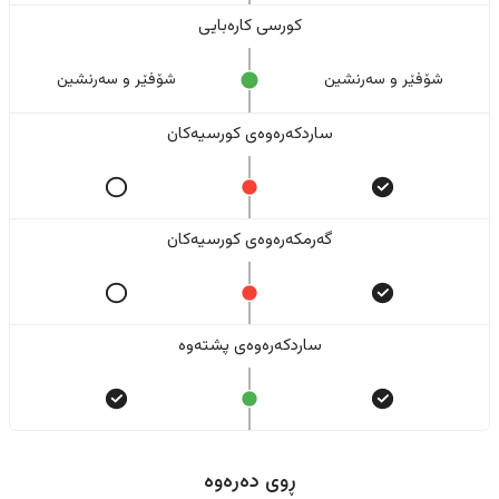
کورسی کارەبایی
شۆفێر و سەرنشین
شۆفێر و سەرنشین
ساردکەرەوەی کورسیەکان
گەرمکەرەوەی کورسیەکان
ساردکەرەوەی پشتەوە
ڕوی دەرەوە