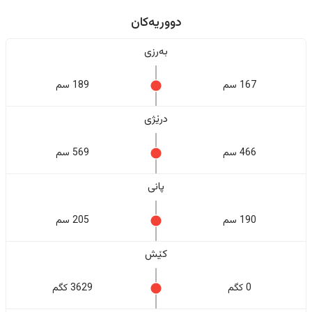
دووریەکان
بەرزی
167 سم
189 سم
درێژی
466 سم
569 سم
پانی
190 سم
205 سم
کێش
0 کگم
3629 کگم