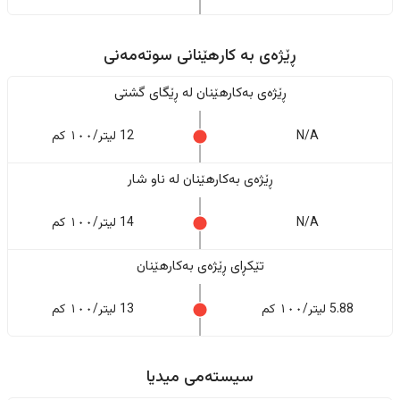
ڕێژەى به کارهێنانی سوتەمەنی
ڕێژەى بەکارهێنان له ڕێگای گشتی
N/A
12 لیتر/١٠٠ کم
ڕێژەى بەکارهێنان له ناو شار
N/A
14 لیتر/١٠٠ کم
تێکڕای ڕێژەى بەکارهێنان
5.88 لیتر/١٠٠ کم
13 لیتر/١٠٠ کم
سیستەمی میدیا