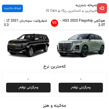
ئەپەکە دابەزێنە
ئەپەکە بەکاربێنە
خێراترین و ئاسانترین ڕێگا بۆ iQ Cars
هۆنگچی
Flagship
2025
HS3
-
شێڤرۆلێت
سوبەربان
2021
LT
-
VS
5.3
2.0T
کەمترین نرخ
-
-
وەرگرتنی ئۆفەر
وەرگرتنی ئۆفەر
مەکینە و هێز