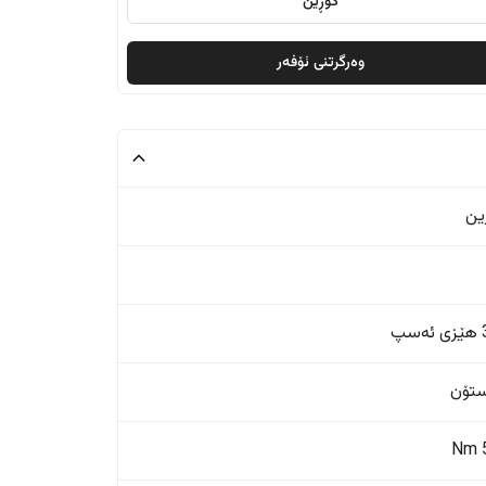
گۆڕین
وەرگرتنی ئۆفەر
ین
پ