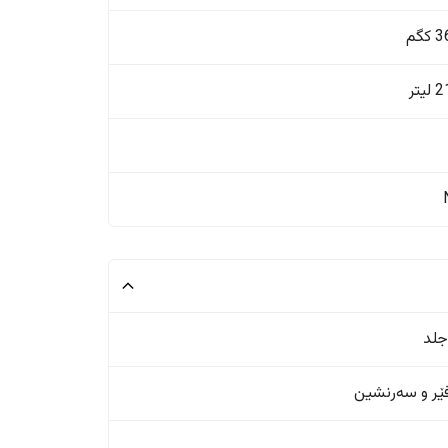
گم
یتر
جلد
ر و سەرنشین