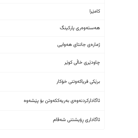
کامێرا
هەستەوەری پارکینگ
ژمارەی جانتای هەوایی
چاودێری خاڵی کوێر
برێکی فریاکەوتنی خۆکار
ئاگادارکردنەوەی بەریەککەوتن بۆ پێشەوە
ئاگاداری ڕۆیشتنی شەقام