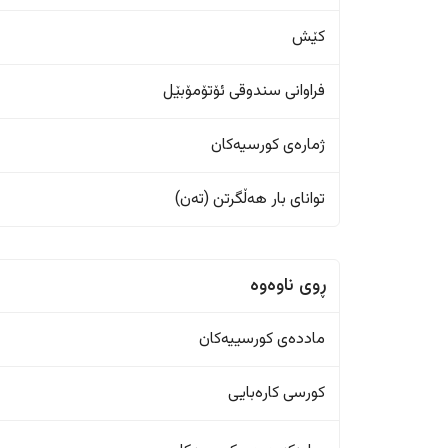
کێش
فراوانی سندوقی ئۆتۆمۆبێل
ژمارەی کورسیەکان
تواناى بار هەڵگرتن (تەن)
ڕوی ناوەوە
ماددەی کورسییەکان
کورسی کارەبایی