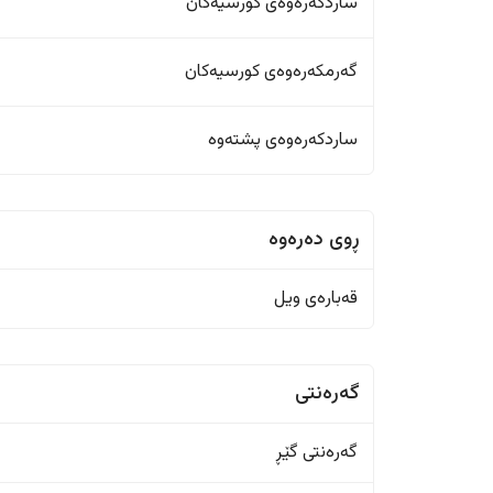
ساردکەرەوەی کورسیەکان
گەرمکەرەوەی کورسیەکان
ساردکەرەوەی پشتەوە
ڕوی دەرەوە
قەبارەی ویل
گەرەنتی
گەرەنتی گێڕ