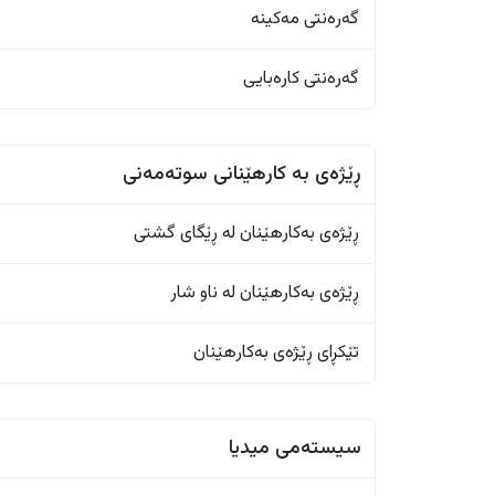
گەرەنتی مەکینە
گەرەنتی کارەبایی
ڕێژەى به کارهێنانی سوتەمەنی
ڕێژەى بەکارهێنان له ڕێگای گشتی
ڕێژەى بەکارهێنان له ناو شار
تێکڕای ڕێژەى بەکارهێنان
سیستەمی میدیا