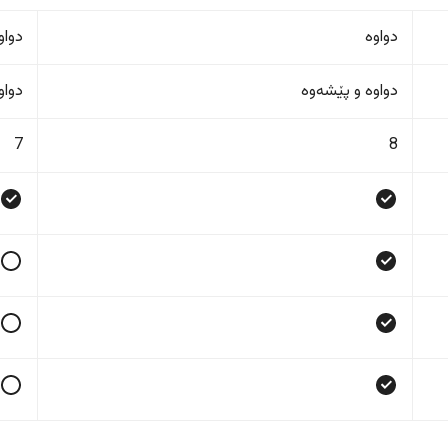
دواوە
دواو
دواوە و پێشەوە
دواو
7
8