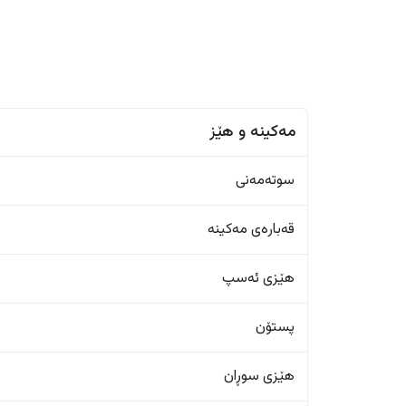
مەکینە و هێز
سوتەمەنی
قەبارەی مەکینە
هێزی ئەسپ
پستۆن
هێزی سوڕان