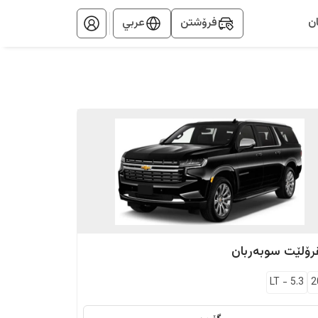
ن
فرۆشتن
عربي
رۆلێت
سوبەربان
LT
-
5.3
2