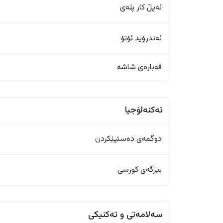
ئەپڵ کار پلەی
ئەندرۆید ئۆتۆ
قەبارەی شاشە
تەکنەلۆجیا
دوگمەی دەستپێکردن
بیرگەی کورسی
سەلامەتی و تەکنیکی