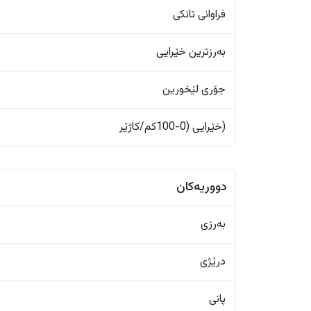
فراوانی تانکی
بەرزترین خێرایی
جۆری لێخورین
(خێرایی (0-100کم/کاژێر
دووریەکان
بەرزی
درێژی
پانی