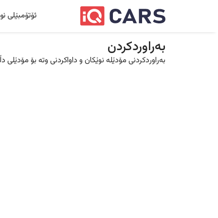
ئۆتۆمبێلی نو
بەراوردکردن
بەراوردکردنی مۆدێلە نوێکان و داواکردنی وتە بۆ مۆدێلی