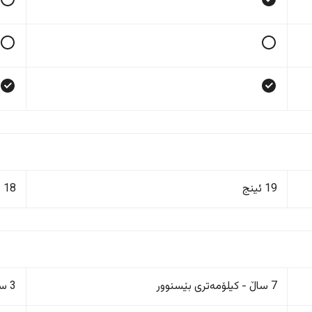
19 ئینج
18 ئینج
7 ساڵ - کیلۆمەتری بێسنوور
3 ساڵ/100,000 کم