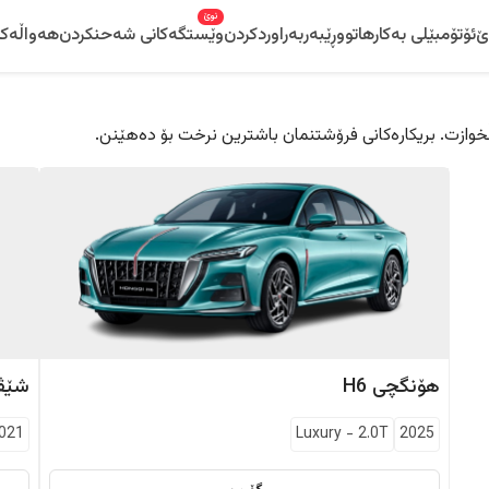
نوێ
ێ
ئۆتۆمبێلی بەکارهاتوو
ڕێبەر
بەراوردکردن
وێستگەکانی شەحنکردن
هەواڵەکا
 دڵخوازت. بریکارەکانی فرۆشتنمان باشترین نرخت بۆ دەهێنن.
هۆنگچی
H6
شێڤ
021
Luxury
-
2.0T
2025