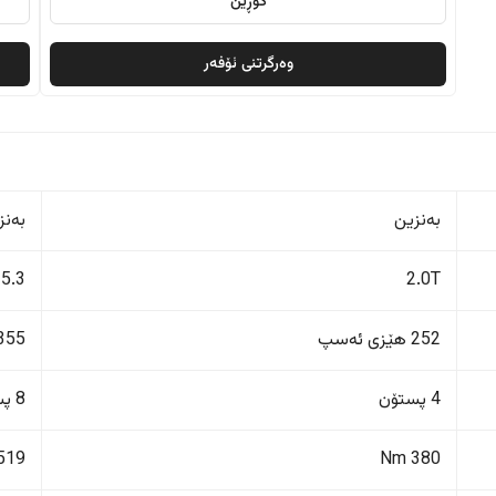
گۆڕین
وەرگرتنی ئۆفەر
بەنزین
بەنز
5.3
2.0T
252 هێزی ئەسپ
355 هێزی ئەس
4 پستۆن
8 پستۆن
519 Nm
380 Nm