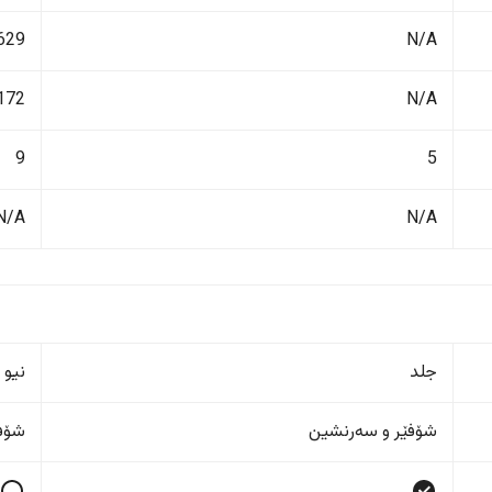
N/A
3629 ک
N/A
2172 ل
9
5
N/A
N/A
جلد
نیو 
شۆفێر و سەرنشین
شۆفێ