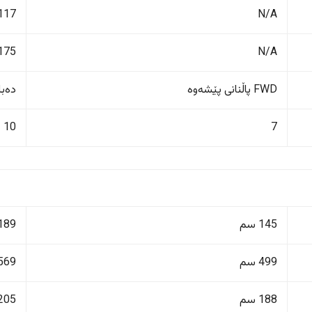
N/A
117 لیت
N/A
175 کم/کاژێ
FWD پاڵنانی پێشەوە
دەبڵ 
10
7
145 سم
189 سم
499 سم
569 سم
188 سم
205 سم