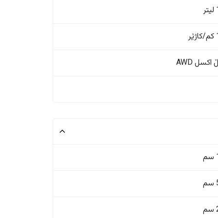
ر
ر
اکسل AWD