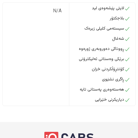
لایتی پێشەوەی لید
N/A
بلاجکتۆر
سیستەمی کلیلی زیرەک
شەغال
ڕووناکی دەوروبەری ژورەوە
برێکی وەستانی ئەلیکترۆنی
کۆنتڕۆڵکردنی خزان
ڕاگری نشێوی
هەستەوەری پەستانی تایە
دیاریکرنی خێرایی