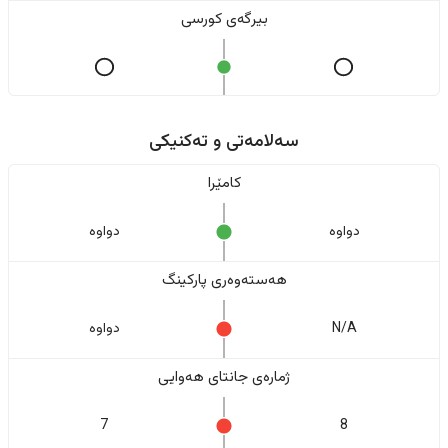
بیرگەی کورسی
سەلامەتی و تەکنیکی
کامێرا
دواوە
دواوە
هەستەوەری پارکینگ
N/A
دواوە
ژمارەی جانتای هەوایی
7
8