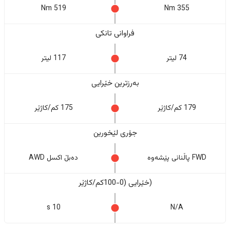
519 Nm
355 Nm
فراوانی تانکی
74 لیتر
117 لیتر
بەرزترین خێرایی
179 کم/کاژێر
175 کم/کاژێر
جۆری لێخورین
FWD پاڵنانی پێشەوە
دەبڵ اکسل AWD
(خێرایی (0-100کم/کاژێر
10 s
N/A