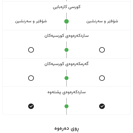
کورسی کارەبایی
شۆفێر و سەرنشین
شۆفێر و سەرنشین
ساردکەرەوەی کورسیەکان
گەرمکەرەوەی کورسیەکان
ساردکەرەوەی پشتەوە
ڕوی دەرەوە