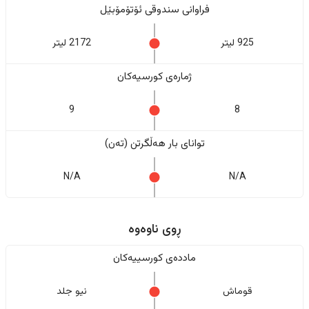
فراوانی سندوقی ئۆتۆمۆبێل
925 لیتر
2172 لیتر
ژمارەی کورسیەکان
9
8
تواناى بار هەڵگرتن (تەن)
N/A
N/A
ڕوی ناوەوە
ماددەی کورسییەکان
قوماش
نیو جلد