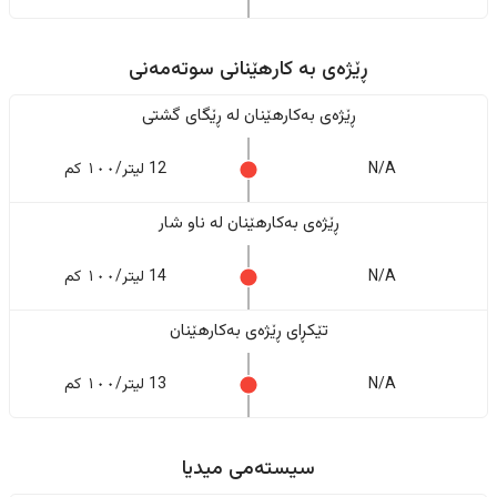
ڕێژەى به کارهێنانی سوتەمەنی
ڕێژەى بەکارهێنان له ڕێگای گشتی
N/A
12 لیتر/١٠٠ کم
ڕێژەى بەکارهێنان له ناو شار
N/A
14 لیتر/١٠٠ کم
تێکڕای ڕێژەى بەکارهێنان
N/A
13 لیتر/١٠٠ کم
سیستەمی میدیا