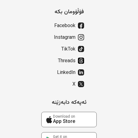
فۆڵۆومان بکە
Facebook
Instagram
TikTok
Threads
LinkedIn
X
ئەپەکە دابەزێنە
Download on
App Store
Get it on