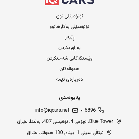
ئۆتۆمبێلی نوێ
ئۆتۆمبێلی بەکارهاتوو
ڕێبەر
بەراوردکردن
وێستگەکانی شەحنکردن
هەواڵەکان
دەربارەی ئێمە
پەیوەندی
info@iqcars.net
6896
Blue Tower، نهۆمی 4، ئۆفیسی 407، بەغدا، عێراق
ئیتاڵی سیتی 1، بینای 130 هەولێر، عێراق