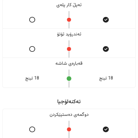
ئەپڵ کار پلەی
ئەندرۆید ئۆتۆ
قەبارەی شاشە
18 ئینج
18 ئینج
تەکنەلۆجیا
دوگمەی دەستپێکردن