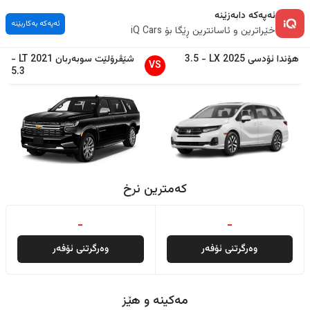
ئەپەکە دابەزێنە
ئەپەکە بەکاربێنە
خێراترین و ئاسانترین ڕێگا بۆ iQ Cars
هۆندا
ئۆدسی
2025
LX
-
3.5
شێڤرۆلێت
سوبەربان
2021
LT
-
VS
5.3
کەمترین نرخ
-
-
وەرگرتنی ئۆفەر
وەرگرتنی ئۆفەر
مەکینە و هێز