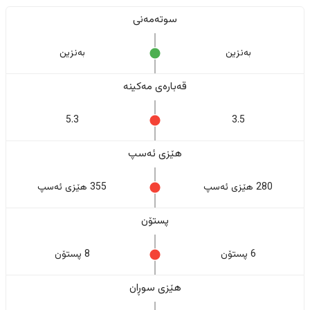
سوتەمەنی
بەنزین
بەنزین
قەبارەی مەکینە
5.3
3.5
هێزی ئەسپ
280 هێزی ئەسپ
355 هێزی ئەسپ
پستۆن
6 پستۆن
8 پستۆن
هێزی سوڕان