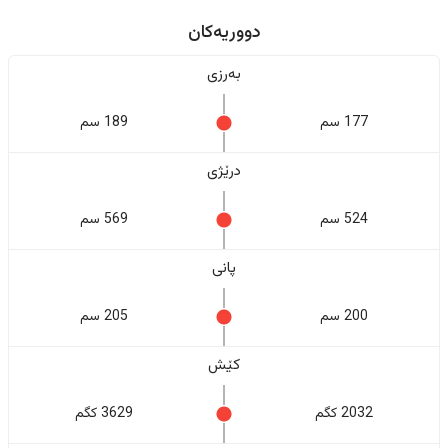
دووریەکان
بەرزی
177 سم
189 سم
درێژی
524 سم
569 سم
پانی
200 سم
205 سم
کێش
2032 کگم
3629 کگم