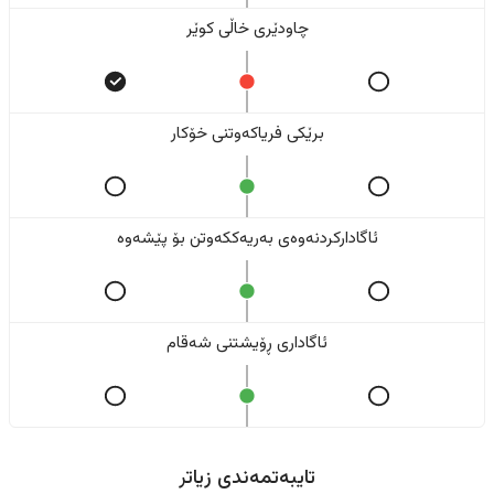
چاودێری خاڵی کوێر
برێکی فریاکەوتنی خۆکار
ئاگادارکردنەوەی بەریەککەوتن بۆ پێشەوە
ئاگاداری ڕۆیشتنی شەقام
تایبەتمەندی زیاتر