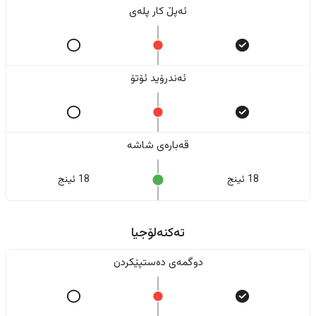
ئەپڵ کار پلەی
ئەندرۆید ئۆتۆ
قەبارەی شاشە
18 ئینج
18 ئینج
تەکنەلۆجیا
دوگمەی دەستپێکردن