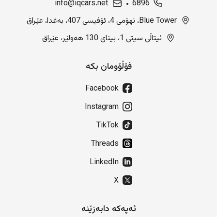
info@iqcars.net
6896
Blue Tower، نهۆمی 4، ئۆفیسی 407، بەغدا، عێراق
ئیتاڵی سیتی 1، بینای 130 هەولێر، عێراق
فۆڵۆومان بکە
Facebook
Instagram
TikTok
Threads
LinkedIn
X
ئەپەکە دابەزێنە