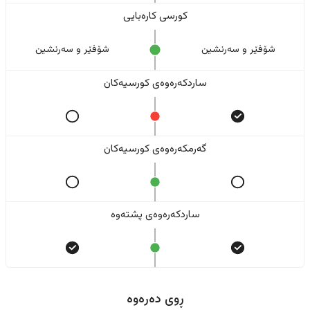
کورسی کارەبایی
شۆفێر و سەرنشین
شۆفێر و سەرنشین
ساردکەرەوەی کورسیەکان
گەرمکەرەوەی کورسیەکان
ساردکەرەوەی پشتەوە
ڕوی دەرەوە