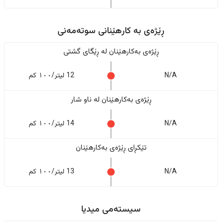
ڕێژەى به کارهێنانی سوتەمەنی
ڕێژەى بەکارهێنان له ڕێگای گشتی
N/A
12 لیتر/١٠٠ کم
ڕێژەى بەکارهێنان له ناو شار
N/A
14 لیتر/١٠٠ کم
تێکڕای ڕێژەى بەکارهێنان
N/A
13 لیتر/١٠٠ کم
سیستەمی میدیا