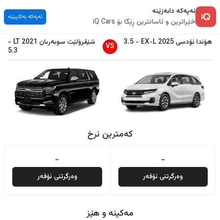
ئەپەکە دابەزێنە
ئەپەکە بەکاربێنە
خێراترین و ئاسانترین ڕێگا بۆ iQ Cars
هۆندا
ئۆدسی
2025
EX-L
-
3.5
شێڤرۆلێت
سوبەربان
2021
LT
-
VS
5.3
کەمترین نرخ
-
-
وەرگرتنی ئۆفەر
وەرگرتنی ئۆفەر
مەکینە و هێز