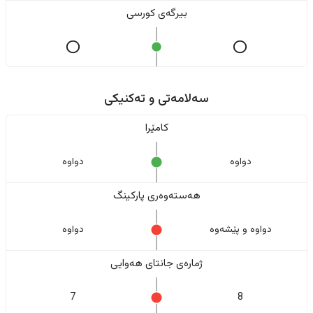
بیرگەی کورسی
سەلامەتی و تەکنیکی
کامێرا
دواوە
دواوە
هەستەوەری پارکینگ
دواوە و پێشەوە
دواوە
ژمارەی جانتای هەوایی
7
8