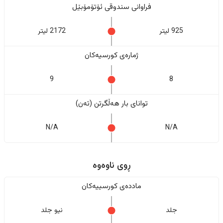
فراوانی سندوقی ئۆتۆمۆبێل
925 لیتر
2172 لیتر
ژمارەی کورسیەکان
9
8
تواناى بار هەڵگرتن (تەن)
N/A
N/A
ڕوی ناوەوە
ماددەی کورسییەکان
جلد
نیو جلد