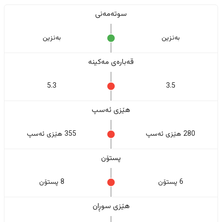
سوتەمەنی
بەنزین
بەنزین
قەبارەی مەکینە
5.3
3.5
هێزی ئەسپ
280 هێزی ئەسپ
355 هێزی ئەسپ
پستۆن
6 پستۆن
8 پستۆن
هێزی سوڕان