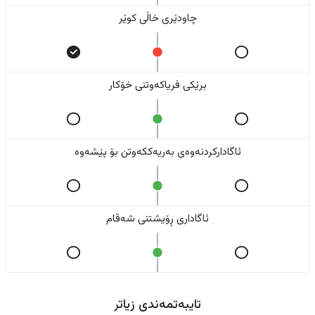
چاودێری خاڵی کوێر
برێکی فریاکەوتنی خۆکار
ئاگادارکردنەوەی بەریەککەوتن بۆ پێشەوە
ئاگاداری ڕۆیشتنی شەقام
تایبەتمەندی زیاتر