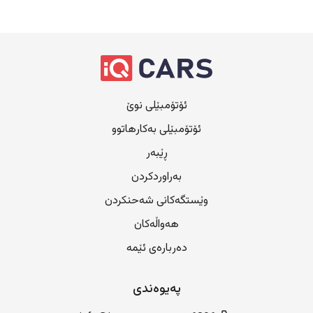
ئۆتۆمبێلی نوێ
ئۆتۆمبێلی بەکارهاتوو
ڕێبەر
بەراوردکردن
وێستگەکانی شەحنکردن
هەواڵەکان
دەربارەی ئێمە
پەیوەندی