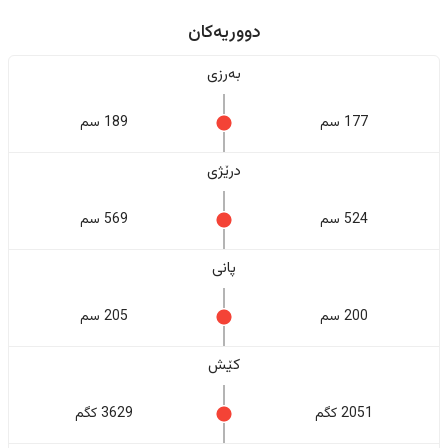
دووریەکان
بەرزی
177 سم
189 سم
درێژی
524 سم
569 سم
پانی
200 سم
205 سم
کێش
2051 کگم
3629 کگم