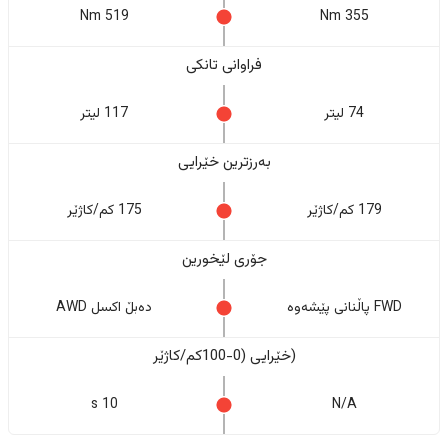
519 Nm
355 Nm
فراوانی تانکی
74 لیتر
117 لیتر
بەرزترین خێرایی
179 کم/کاژێر
175 کم/کاژێر
جۆری لێخورین
FWD پاڵنانی پێشەوە
دەبڵ اکسل AWD
(خێرایی (0-100کم/کاژێر
10 s
N/A