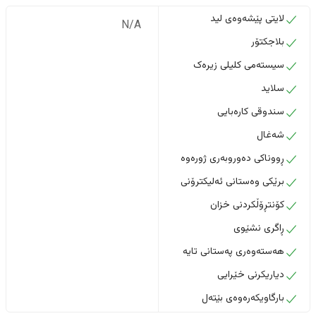
لایتی پێشەوەی لید
N/A
بلاجکتۆر
سیستەمی کلیلی زیرەک
سلاید
سندوقی کارەبایی
شەغال
ڕووناکی دەوروبەری ژورەوە
برێکی وەستانی ئەلیکترۆنی
کۆنتڕۆڵکردنی خزان
ڕاگری نشێوی
هەستەوەری پەستانی تایە
دیاریکرنی خێرایی
بارگاویکەرەوەی بێتەل