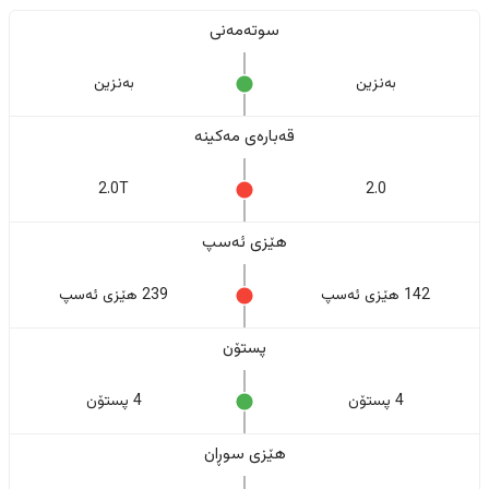
سوتەمەنی
بەنزین
بەنزین
قەبارەی مەکینە
2.0T
2.0
هێزی ئەسپ
142 هێزی ئەسپ
239 هێزی ئەسپ
پستۆن
4 پستۆن
4 پستۆن
هێزی سوڕان