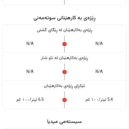
ڕێژەى به کارهێنانی سوتەمەنی
ڕێژەى بەکارهێنان له ڕێگای گشتی
N/A
N/A
ڕێژەى بەکارهێنان له ناو شار
N/A
N/A
تێکڕای ڕێژەى بەکارهێنان
5.4 لیتر/١٠٠ کم
6.5 لیتر/١٠٠ کم
سیستەمی میدیا