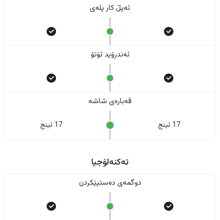
ئەپڵ کار پلەی
ئەندرۆید ئۆتۆ
قەبارەی شاشە
17 ئینج
17 ئینج
تەکنەلۆجیا
دوگمەی دەستپێکردن