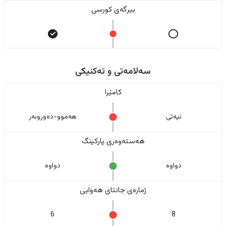
بیرگەی کورسی
سەلامەتی و تەکنیکی
کامێرا
نیەتی
هەموو-دەوروبەر
هەستەوەری پارکینگ
دواوە
دواوە
ژمارەی جانتای هەوایی
6
8