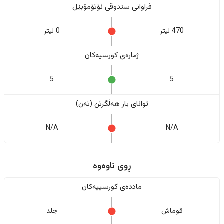
فراوانی سندوقی ئۆتۆمۆبێل
470 لیتر
0 لیتر
ژمارەی کورسیەکان
5
5
تواناى بار هەڵگرتن (تەن)
N/A
N/A
ڕوی ناوەوە
ماددەی کورسییەکان
قوماش
جلد