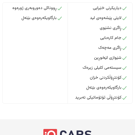
دیاریکرنی خێرایی
ڕووناکی دەوروبەری ژورەوە
لایتی پێشەوەی لید
بارگاویکەرەوەی بێتەل
ڕاگری نشێوی
جام کارەبایی
ڕاگری مەچەک
شێوازی لێخوڕین
سیستەمی کلیلی زیرەک
کۆنتڕۆڵکردنی خزان
بارگاویکەرەوەی بێتەل
کۆنتڕۆڵی ئۆتۆماتیکی تەبرید