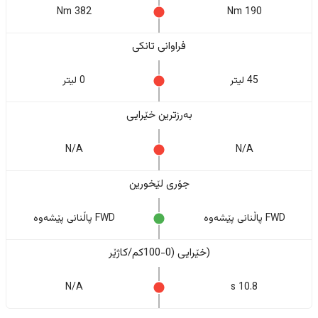
382 Nm
190 Nm
فراوانی تانکی
45 لیتر
0 لیتر
بەرزترین خێرایی
N/A
N/A
جۆری لێخورین
FWD پاڵنانی پێشەوە
FWD پاڵنانی پێشەوە
(خێرایی (0-100کم/کاژێر
N/A
10.8 s