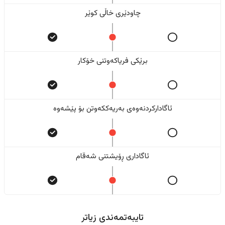
چاودێری خاڵی کوێر
برێکی فریاکەوتنی خۆکار
ئاگادارکردنەوەی بەریەککەوتن بۆ پێشەوە
ئاگاداری ڕۆیشتنی شەقام
تایبەتمەندی زیاتر