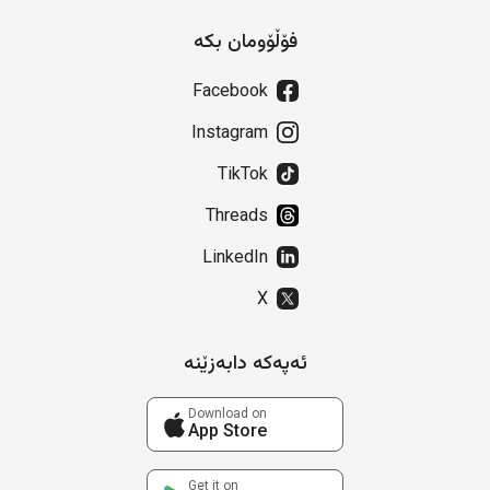
فۆڵۆومان بکە
Facebook
Instagram
TikTok
Threads
LinkedIn
X
ئەپەکە دابەزێنە
Download on
App Store
Get it on