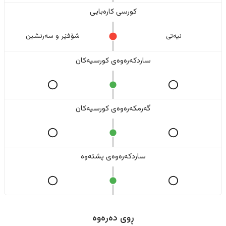
کورسی کارەبایی
نیەتی
شۆفێر و سەرنشین
ساردکەرەوەی کورسیەکان
گەرمکەرەوەی کورسیەکان
ساردکەرەوەی پشتەوە
ڕوی دەرەوە