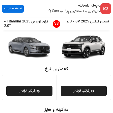
ئەپەکە دابەزێنە
ئەپەکە بەکاربێنە
خێراترین و ئاسانترین ڕێگا بۆ iQ Cars
نیسان
کیکس
2025
SV
-
2.0
فۆرد
تۆرەس
2025
Titanium
-
VS
2.0T
کەمترین نرخ
-
-
وەرگرتنی ئۆفەر
وەرگرتنی ئۆفەر
مەکینە و هێز