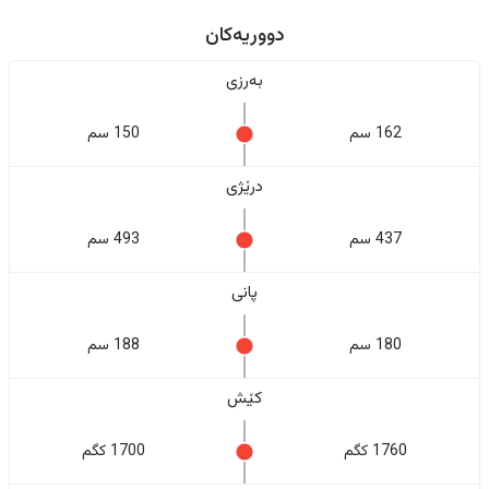
دووریەکان
بەرزی
162 سم
150 سم
درێژی
437 سم
493 سم
پانی
180 سم
188 سم
کێش
1760 کگم
1700 کگم