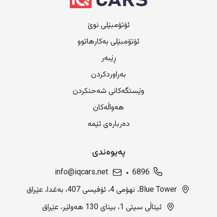
ئۆتۆمبێلی نوێ
ئۆتۆمبێلی بەکارهاتوو
ڕێبەر
بەراوردکردن
وێستگەکانی شەحنکردن
هەواڵەکان
دەربارەی ئێمە
پەیوەندی
info@iqcars.net
6896
Blue Tower، نهۆمی 4، ئۆفیسی 407، بەغدا، عێراق
ئیتاڵی سیتی 1، بینای 130 هەولێر، عێراق