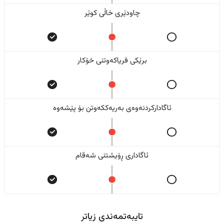
چاودێری خاڵی کوێر
برێکی فریاکەوتنی خۆکار
ئاگادارکردنەوەی بەریەککەوتن بۆ پێشەوە
ئاگاداری ڕۆیشتنی شەقام
تایبەتمەندی زیاتر