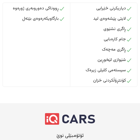
دیاریکرنی خێرایی
ڕووناکی دەوروبەری ژورەوە
لایتی پێشەوەی لید
بارگاویکەرەوەی بێتەل
ڕاگری نشێوی
جام کارەبایی
ڕاگری مەچەک
شێوازی لێخوڕین
سیستەمی کلیلی زیرەک
کۆنتڕۆڵکردنی خزان
ئۆتۆمبێلی نوێ