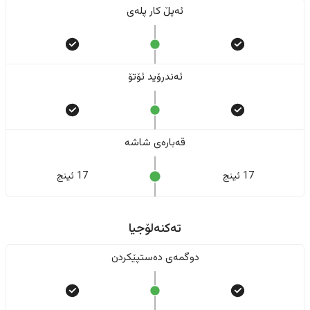
ئەپڵ کار پلەی
ئەندرۆید ئۆتۆ
قەبارەی شاشە
17 ئینج
17 ئینج
تەکنەلۆجیا
دوگمەی دەستپێکردن