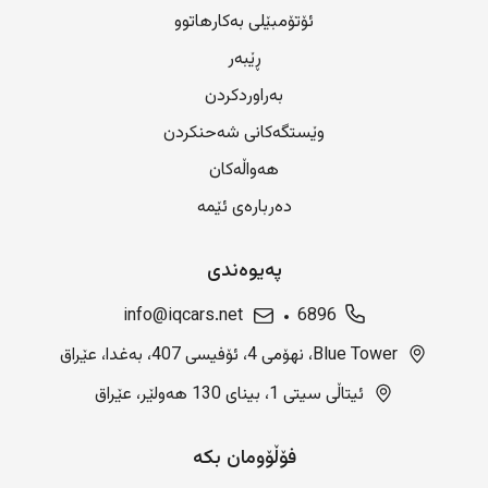
ئۆتۆمبێلی بەکارهاتوو
ڕێبەر
بەراوردکردن
وێستگەکانی شەحنکردن
هەواڵەکان
دەربارەی ئێمە
پەیوەندی
info@iqcars.net
6896
Blue Tower، نهۆمی 4، ئۆفیسی 407، بەغدا، عێراق
ئیتاڵی سیتی 1، بینای 130 هەولێر، عێراق
فۆڵۆومان بکە