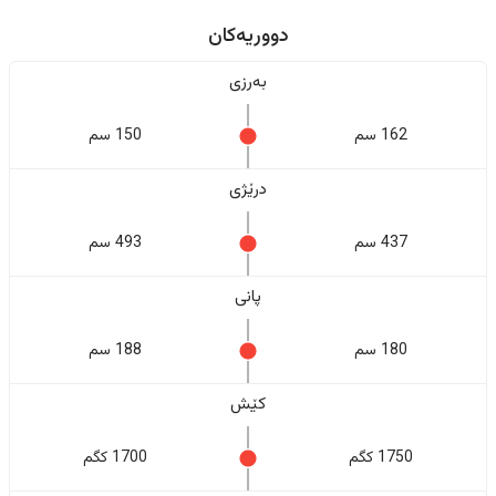
دووریەکان
بەرزی
162 سم
150 سم
درێژی
437 سم
493 سم
پانی
180 سم
188 سم
کێش
1750 کگم
1700 کگم