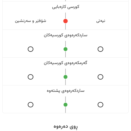
کورسی کارەبایی
نیەتی
شۆفێر و سەرنشین
ساردکەرەوەی کورسیەکان
گەرمکەرەوەی کورسیەکان
ساردکەرەوەی پشتەوە
ڕوی دەرەوە