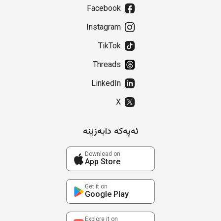
Facebook
Instagram
TikTok
Threads
LinkedIn
X
ئەپەکە دابەزێنە
Download on
App Store
Get it on
Google Play
Explore it on