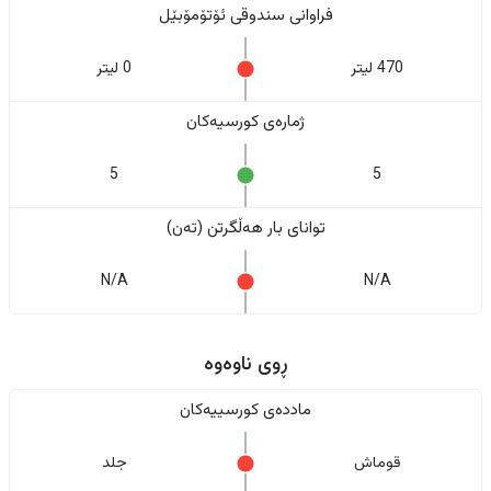
فراوانی سندوقی ئۆتۆمۆبێل
470 لیتر
0 لیتر
ژمارەی کورسیەکان
5
5
تواناى بار هەڵگرتن (تەن)
N/A
N/A
ڕوی ناوەوە
ماددەی کورسییەکان
قوماش
جلد