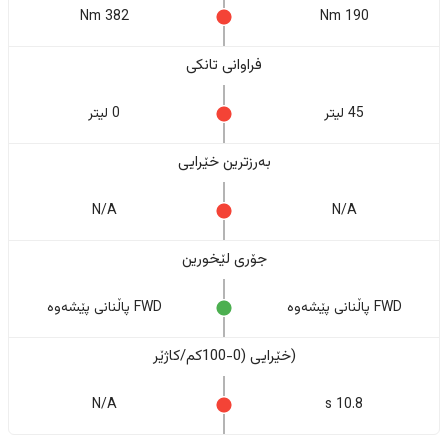
382 Nm
190 Nm
فراوانی تانکی
45 لیتر
0 لیتر
بەرزترین خێرایی
N/A
N/A
جۆری لێخورین
FWD پاڵنانی پێشەوە
FWD پاڵنانی پێشەوە
(خێرایی (0-100کم/کاژێر
N/A
10.8 s