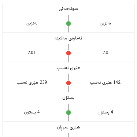
سوتەمەنی
بەنزین
بەنزین
قەبارەی مەکینە
2.0T
2.0
هێزی ئەسپ
142 هێزی ئەسپ
239 هێزی ئەسپ
پستۆن
4 پستۆن
4 پستۆن
هێزی سوڕان