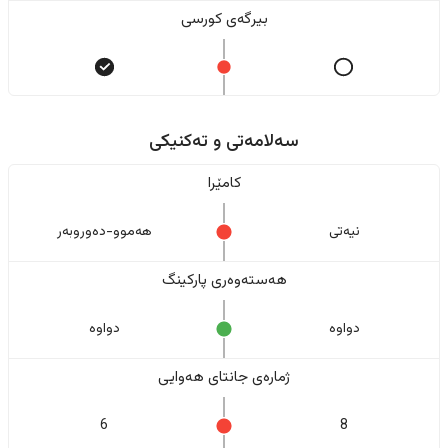
بیرگەی کورسی
سەلامەتی و تەکنیکی
کامێرا
نیەتی
هەموو-دەوروبەر
هەستەوەری پارکینگ
دواوە
دواوە
ژمارەی جانتای هەوایی
6
8