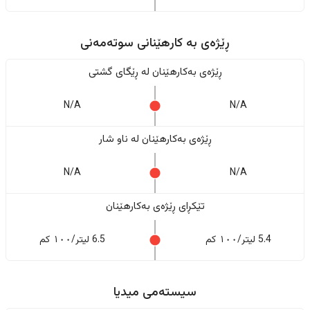
ڕێژەى به کارهێنانی سوتەمەنی
ڕێژەى بەکارهێنان له ڕێگای گشتی
N/A
N/A
ڕێژەى بەکارهێنان له ناو شار
N/A
N/A
تێکڕای ڕێژەى بەکارهێنان
5.4 لیتر/١٠٠ کم
6.5 لیتر/١٠٠ کم
سیستەمی میدیا