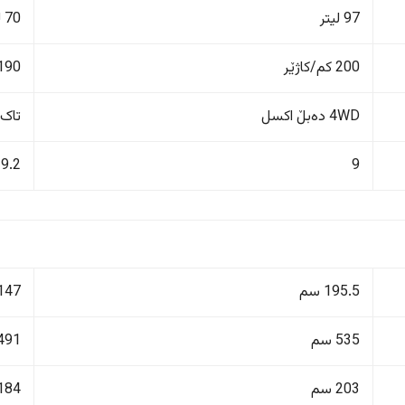
97 لیتر
70 لیتر
200 کم/کاژێر
190 کم/کاژێ
4WD دەبڵ اکسل
تاک 
9.2
9
195.5 سم
147 سم
535 سم
491 سم
203 سم
184 سم