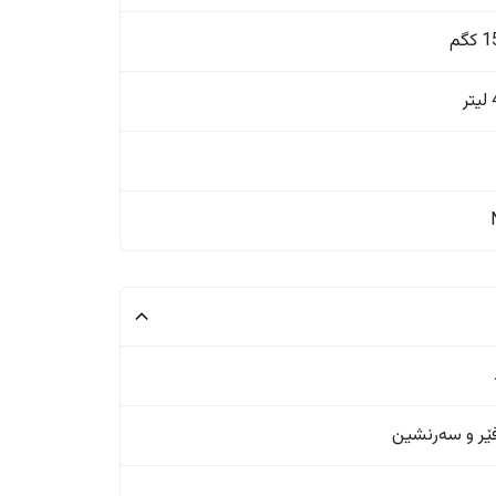
گم
ر
ر و سەرنشین