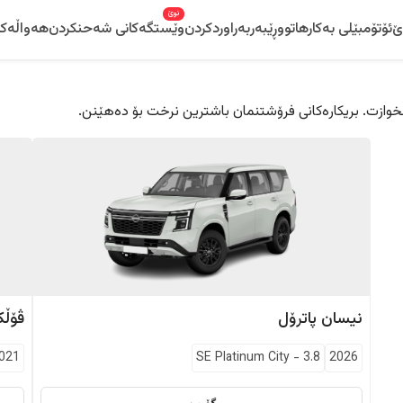
نوێ
ێ
ئۆتۆمبێلی بەکارهاتوو
ڕێبەر
بەراوردکردن
وێستگەکانی شەحنکردن
هەواڵەکا
 دڵخوازت. بریکارەکانی فرۆشتنمان باشترین نرخت بۆ دەهێنن.
نیسان
پاترۆل
ڤۆڵ
021
SE Platinum City
-
3.8
2026