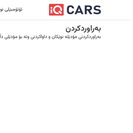
ئۆتۆمبێلی نو
بەراوردکردن
بەراوردکردنی مۆدێلە نوێکان و داواکردنی وتە بۆ مۆدێلی