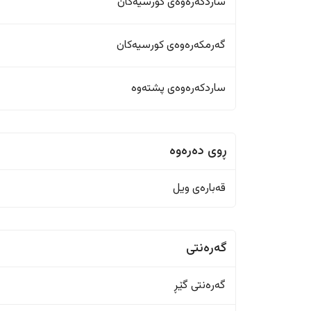
ساردکەرەوەی کورسیەکان
گەرمکەرەوەی کورسیەکان
ساردکەرەوەی پشتەوە
ڕوی دەرەوە
قەبارەی ویل
گەرەنتی
گەرەنتی گێڕ