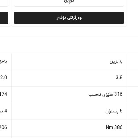
گۆڕین
وەرگرتنی ئۆفەر
بەنزین
بەنز
2.0
3.8
316 هێزی ئەسپ
174 هێزی ئەس
6 پستۆن
4 پستۆن
206 Nm
386 Nm