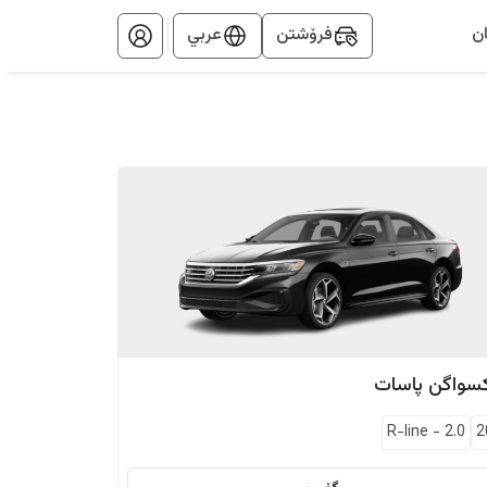
ن
فرۆشتن
عربي
کسواگن
پاسات
R-line
-
2.0
2