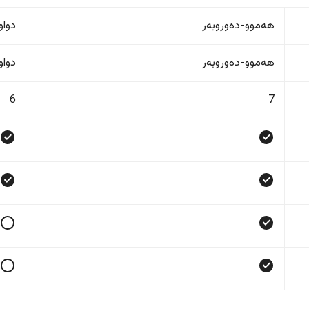
هەموو-دەوروبەر
دواو
هەموو-دەوروبەر
دواو
6
7