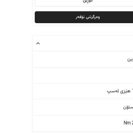
گۆڕین
وەرگرتنی ئۆفەر
ین
پ