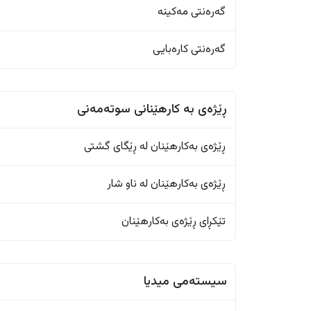
گەرەنتی مەکینە
گەرەنتی کارەبایی
ڕێژەى به کارهێنانی سوتەمەنی
ڕێژەى بەکارهێنان له ڕێگای گشتی
ڕێژەى بەکارهێنان له ناو شار
تێکڕای ڕێژەى بەکارهێنان
سیستەمی میدیا