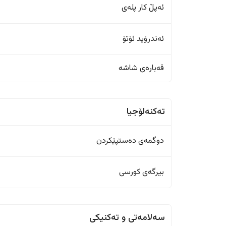
ئەپڵ کار پلەی
ئەندرۆید ئۆتۆ
قەبارەی شاشە
تەکنەلۆجیا
دوگمەی دەستپێکردن
بیرگەی کورسی
سەلامەتی و تەکنیکی