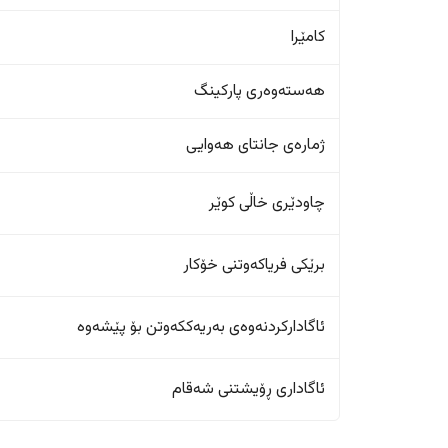
کامێرا
هەستەوەری پارکینگ
ژمارەی جانتای هەوایی
چاودێری خاڵی کوێر
برێکی فریاکەوتنی خۆکار
ئاگادارکردنەوەی بەریەککەوتن بۆ پێشەوە
ئاگاداری ڕۆیشتنی شەقام