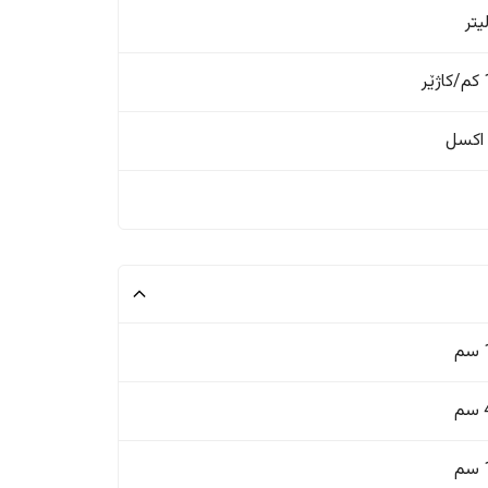
ر
اکسل