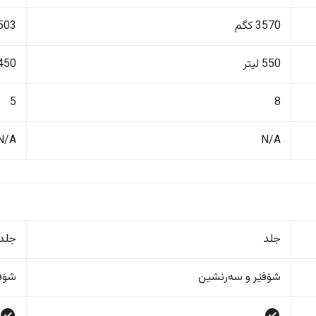
3570 کگم
1503 ک
550 لیتر
450 لیت
5
8
N/A
N/A
جلد
جلد
شۆفێر و سەرنشین
شۆفێ