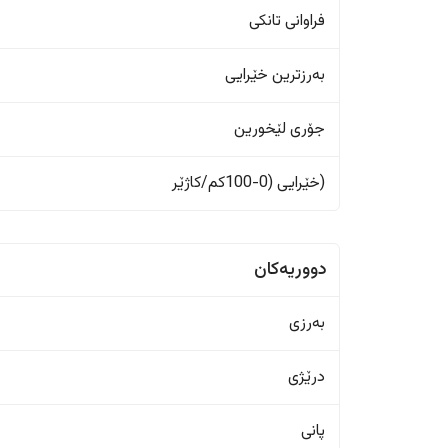
فراوانی تانکی
بەرزترین خێرایی
جۆری لێخورین
(خێرایی (0-100کم/کاژێر
دووریەکان
بەرزی
درێژی
پانی