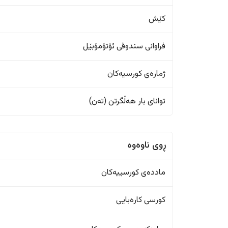
کێش
فراوانی سندوقی ئۆتۆمۆبێل
ژمارەی کورسیەکان
تواناى بار هەڵگرتن (تەن)
ڕوی ناوەوە
ماددەی کورسییەکان
کورسی کارەبایی