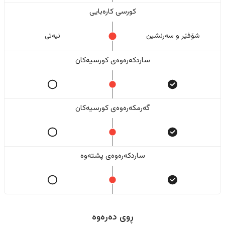
کورسی کارەبایی
شۆفێر و سەرنشین
نیەتی
ساردکەرەوەی کورسیەکان
گەرمکەرەوەی کورسیەکان
ساردکەرەوەی پشتەوە
ڕوی دەرەوە