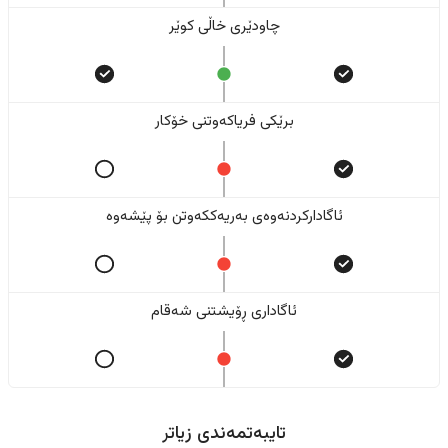
چاودێری خاڵی کوێر
برێکی فریاکەوتنی خۆکار
ئاگادارکردنەوەی بەریەککەوتن بۆ پێشەوە
ئاگاداری ڕۆیشتنی شەقام
تایبەتمەندی زیاتر