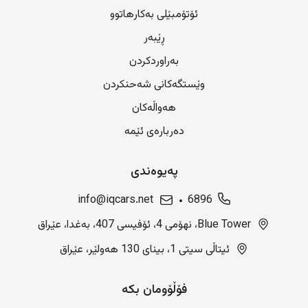
ئۆتۆمبێلی بەکارهاتوو
ڕێبەر
بەراوردکردن
وێستگەکانی شەحنکردن
هەواڵەکان
دەربارەی ئێمە
پەیوەندی
info@iqcars.net
6896
Blue Tower، نهۆمی 4، ئۆفیسی 407، بەغدا، عێراق
ئیتاڵی سیتی 1، بینای 130 هەولێر، عێراق
فۆڵۆومان بکە