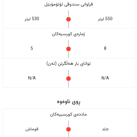
فراوانی سندوقی ئۆتۆمۆبێل
550 لیتر
530 لیتر
ژمارەی کورسیەکان
5
8
تواناى بار هەڵگرتن (تەن)
N/A
N/A
ڕوی ناوەوە
ماددەی کورسییەکان
جلد
قوماش