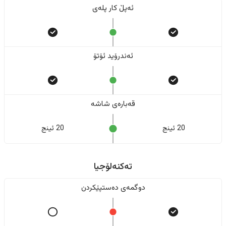
ئەپڵ کار پلەی
ئەندرۆید ئۆتۆ
قەبارەی شاشە
20 ئینج
20 ئینج
تەکنەلۆجیا
دوگمەی دەستپێکردن