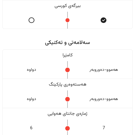
بیرگەی کورسی
سەلامەتی و تەکنیکی
کامێرا
هەموو-دەوروبەر
دواوە
هەستەوەری پارکینگ
هەموو-دەوروبەر
دواوە
ژمارەی جانتای هەوایی
6
7