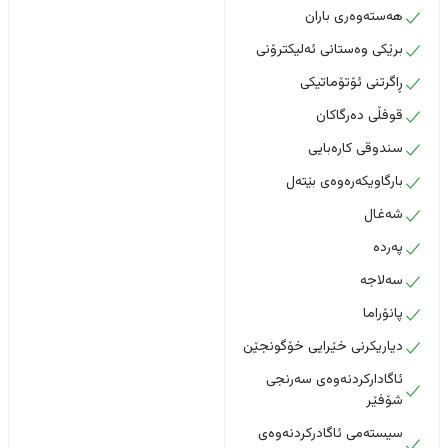
هەستەوەری باران
برێکی وەستانی ئەلیکترۆنی
ڕاگرتنی ئۆتۆماتیکی
قوفڵی دەرگاکان
سندوقی کارەبایی
بارگاویکەرەوەی بێتەل
شەغال
پەردە
سەلاجە
پانۆراما
دیاریکرنی خێرایی خۆگونجێن
ئاگادارکردنەوەی سەرنجی
شۆفێر
سیستەمی ئاگادرکردنەوەی