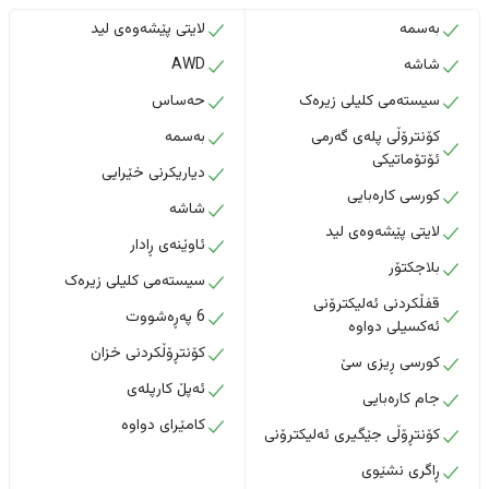
بەسمە
لایتی پێشەوەی لید
شاشە
AWD
سیستەمی کلیلی زیرەک
حەساس
کۆنترۆڵی پلەی گەرمی
بەسمە
ئۆتۆماتیکی
دیاریکرنی خێرایی
کورسی کارەبایی
شاشە
لایتی پێشەوەی لید
ئاوێنەی ڕادار
بلاجکتۆر
سیستەمی کلیلی زیرەک
قفڵکردنی ئەلیکترۆنی
6 پەڕەشووت
ئەکسیلی دواوە
کۆنتڕۆڵکردنی خزان
کورسی ڕیزی سێ
ئەپڵ کارپلەی
جام کارەبایی
کامێرای دواوە
کۆنتڕۆڵی جێگیری ئەلیکترۆنی
ڕاگری نشێوی