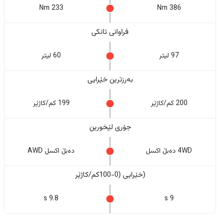
233 Nm
386 Nm
فراوانی تانکی
97 لیتر
60 لیتر
بەرزترین خێرایی
200 کم/کاژێر
199 کم/کاژێر
جۆری لێخورین
4WD دەبڵ اکسل
دەبڵ اکسل AWD
(خێرایی (0-100کم/کاژێر
9.8 s
9 s