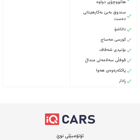
هاتووچۆی دواوە
سندوق بەبێ بەکارهێنانی
دەست
داتاشۆ
کورسی مەساج
بۆنیدی شەفاف
قوفڵی سەلامەتی منداڵ
پاککەرەوەی هەوا
ڕادار
ئۆتۆمبێلی نوێ