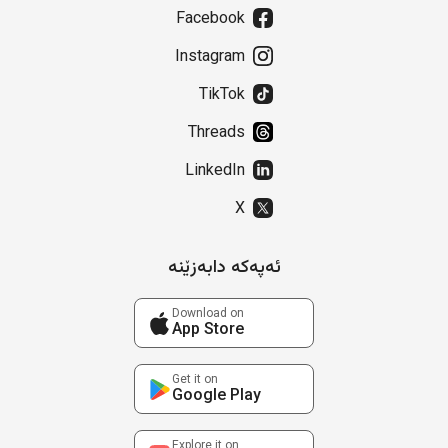
Facebook
Instagram
TikTok
Threads
LinkedIn
X
ئەپەکە دابەزێنە
Download on
App Store
Get it on
Google Play
Explore it on