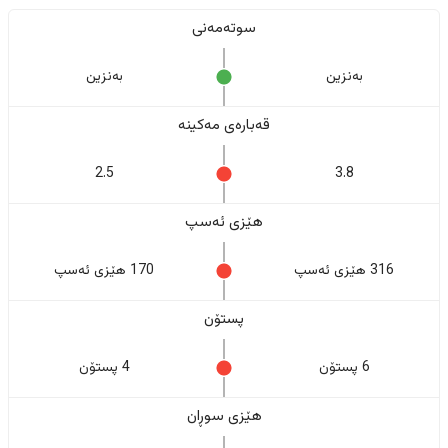
سوتەمەنی
بەنزین
بەنزین
قەبارەی مەکینە
2.5
3.8
هێزی ئەسپ
316 هێزی ئەسپ
170 هێزی ئەسپ
پستۆن
6 پستۆن
4 پستۆن
هێزی سوڕان