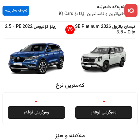
ئەپەکە دابەزێنە
ئەپەکە بەکاربێنە
خێراترین و ئاسانترین ڕێگا بۆ iQ Cars
نیسان
پاترۆل
2026
SE Platinum
رینۆ
کۆلیۆس
2022
PE
-
2.5
VS
3.8
-
City
کەمترین نرخ
-
-
وەرگرتنی ئۆفەر
وەرگرتنی ئۆفەر
مەکینە و هێز