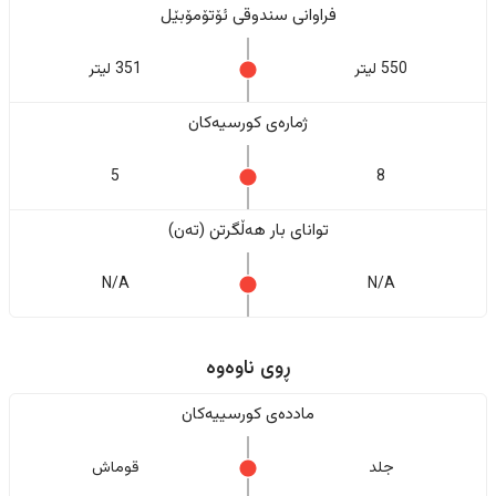
فراوانی سندوقی ئۆتۆمۆبێل
550 لیتر
351 لیتر
ژمارەی کورسیەکان
5
8
تواناى بار هەڵگرتن (تەن)
N/A
N/A
ڕوی ناوەوە
ماددەی کورسییەکان
جلد
قوماش