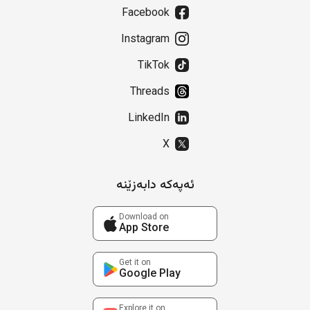
Facebook
Instagram
TikTok
Threads
LinkedIn
X
ئەپەکە دابەزێنە
Download on
App Store
Get it on
Google Play
Explore it on