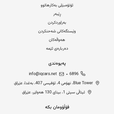
ئۆتۆمبێلی بەکارهاتوو
ڕێبەر
بەراوردکردن
وێستگەکانی شەحنکردن
هەواڵەکان
دەربارەی ئێمە
پەیوەندی
info@iqcars.net
6896
Blue Tower، نهۆمی 4، ئۆفیسی 407، بەغدا، عێراق
ئیتاڵی سیتی 1، بینای 130 هەولێر، عێراق
فۆڵۆومان بکە