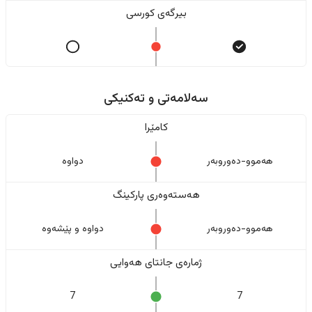
بیرگەی کورسی
سەلامەتی و تەکنیکی
کامێرا
هەموو-دەوروبەر
دواوە
هەستەوەری پارکینگ
هەموو-دەوروبەر
دواوە و پێشەوە
ژمارەی جانتای هەوایی
7
7