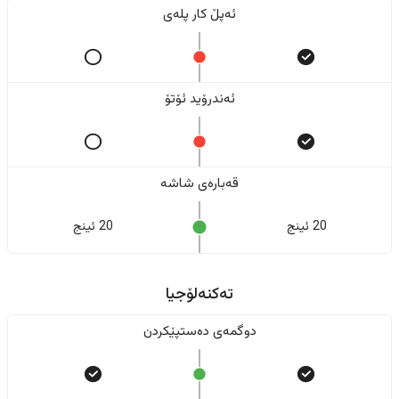
ئەپڵ کار پلەی
ئەندرۆید ئۆتۆ
قەبارەی شاشە
20 ئینج
20 ئینج
تەکنەلۆجیا
دوگمەی دەستپێکردن