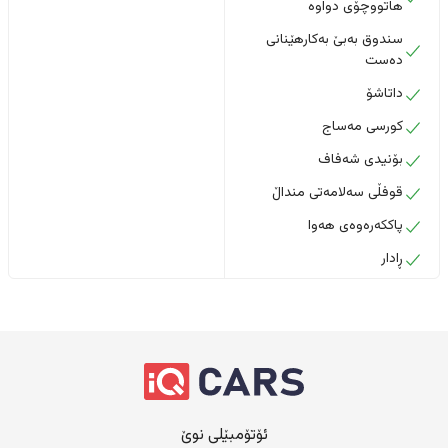
هاتووچۆی دواوە
سندوق بەبێ بەکارهێنانی
دەست
داتاشۆ
کورسی مەساج
بۆنیدی شەفاف
قوفڵی سەلامەتی منداڵ
پاککەرەوەی هەوا
ڕادار
ئۆتۆمبێلی نوێ