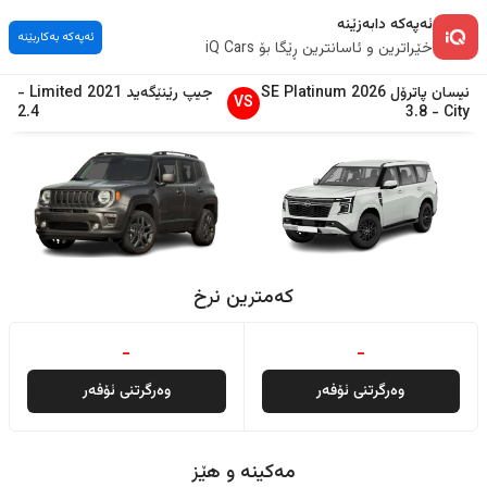
ئەپەکە دابەزێنە
ئەپەکە بەکاربێنە
خێراترین و ئاسانترین ڕێگا بۆ iQ Cars
نیسان
پاترۆل
2026
SE Platinum
جیپ
رێنێگەید
2021
Limited
-
VS
2.4
3.8
-
City
کەمترین نرخ
-
-
وەرگرتنی ئۆفەر
وەرگرتنی ئۆفەر
مەکینە و هێز