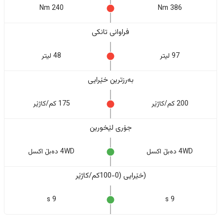
240 Nm
386 Nm
فراوانی تانکی
97 لیتر
48 لیتر
بەرزترین خێرایی
200 کم/کاژێر
175 کم/کاژێر
جۆری لێخورین
4WD دەبڵ اکسل
4WD دەبڵ اکسل
(خێرایی (0-100کم/کاژێر
9 s
9 s