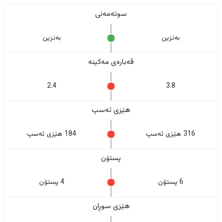
سوتەمەنی
بەنزین
بەنزین
قەبارەی مەکینە
2.4
3.8
هێزی ئەسپ
316 هێزی ئەسپ
184 هێزی ئەسپ
پستۆن
6 پستۆن
4 پستۆن
هێزی سوڕان