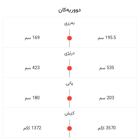
دووریەکان
بەرزی
195.5 سم
169 سم
درێژی
535 سم
423 سم
پانی
203 سم
180 سم
کێش
3570 کگم
1372 کگم