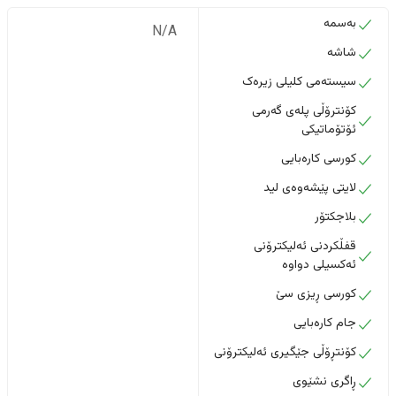
بەسمە
N/A
شاشە
سیستەمی کلیلی زیرەک
کۆنترۆڵی پلەی گەرمی
ئۆتۆماتیکی
کورسی کارەبایی
لایتی پێشەوەی لید
بلاجکتۆر
قفڵکردنی ئەلیکترۆنی
ئەکسیلی دواوە
کورسی ڕیزی سێ
جام کارەبایی
کۆنتڕۆڵی جێگیری ئەلیکترۆنی
ڕاگری نشێوی