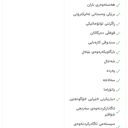
هەستەوەری باران
برێکی وەستانی ئەلیکترۆنی
ڕاگرتنی ئۆتۆماتیکی
قوفڵی دەرگاکان
سندوقی کارەبایی
بارگاویکەرەوەی بێتەل
شەغال
پەردە
سەلاجە
پانۆراما
دیاریکرنی خێرایی خۆگونجێن
ئاگادارکردنەوەی سەرنجی
شۆفێر
سیستەمی ئاگادرکردنەوەی