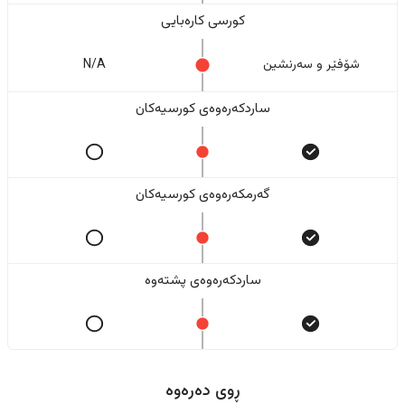
کورسی کارەبایی
شۆفێر و سەرنشین
N/A
ساردکەرەوەی کورسیەکان
گەرمکەرەوەی کورسیەکان
ساردکەرەوەی پشتەوە
ڕوی دەرەوە