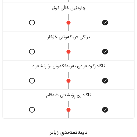
چاودێری خاڵی کوێر
برێکی فریاکەوتنی خۆکار
ئاگادارکردنەوەی بەریەککەوتن بۆ پێشەوە
ئاگاداری ڕۆیشتنی شەقام
تایبەتمەندی زیاتر