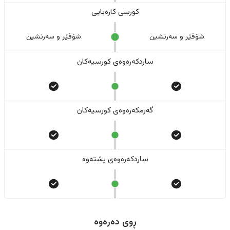
کورسی کارەبایی
شۆفێر و سەرنشین
شۆفێر و سەرنشین
ساردکەرەوەی کورسیەکان
گەرمکەرەوەی کورسیەکان
ساردکەرەوەی پشتەوە
ڕوی دەرەوە