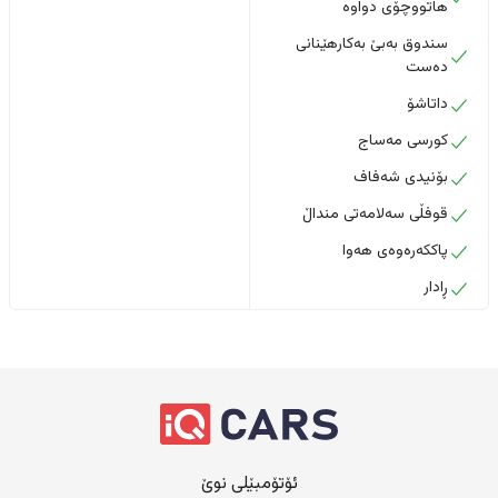
هاتووچۆی دواوە
سندوق بەبێ بەکارهێنانی
دەست
داتاشۆ
کورسی مەساج
بۆنیدی شەفاف
قوفڵی سەلامەتی منداڵ
پاککەرەوەی هەوا
ڕادار
ئۆتۆمبێلی نوێ