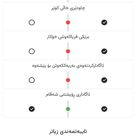
چاودێری خاڵی کوێر
برێکی فریاکەوتنی خۆکار
ئاگادارکردنەوەی بەریەککەوتن بۆ پێشەوە
ئاگاداری ڕۆیشتنی شەقام
تایبەتمەندی زیاتر