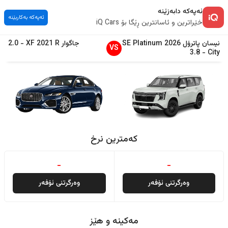
ئەپەکە دابەزێنە
ئەپەکە بەکاربێنە
خێراترین و ئاسانترین ڕێگا بۆ iQ Cars
نیسان
پاترۆل
2026
SE Platinum
جاگوار
R
2021
XF
-
2.0
VS
3.8
-
City
کەمترین نرخ
-
-
وەرگرتنی ئۆفەر
وەرگرتنی ئۆفەر
مەکینە و هێز