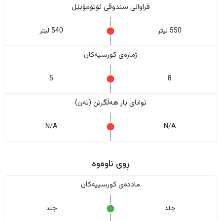
فراوانی سندوقی ئۆتۆمۆبێل
550 لیتر
540 لیتر
ژمارەی کورسیەکان
5
8
تواناى بار هەڵگرتن (تەن)
N/A
N/A
ڕوی ناوەوە
ماددەی کورسییەکان
جلد
جلد