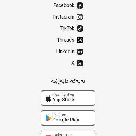
Facebook
Instagram
TikTok
Threads
LinkedIn
X
ئەپەکە دابەزێنە
Download on
App Store
Get it on
Google Play
Explore it on