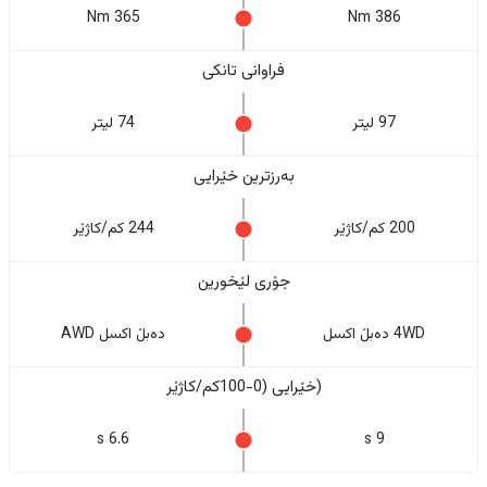
365 Nm
386 Nm
فراوانی تانکی
97 لیتر
74 لیتر
بەرزترین خێرایی
200 کم/کاژێر
244 کم/کاژێر
جۆری لێخورین
4WD دەبڵ اکسل
دەبڵ اکسل AWD
(خێرایی (0-100کم/کاژێر
6.6 s
9 s