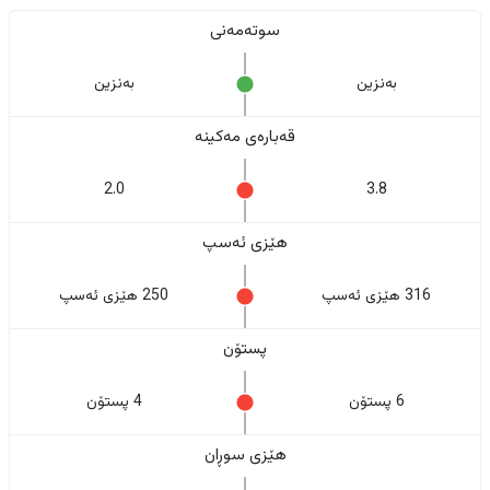
سوتەمەنی
بەنزین
بەنزین
قەبارەی مەکینە
2.0
3.8
هێزی ئەسپ
316 هێزی ئەسپ
250 هێزی ئەسپ
پستۆن
6 پستۆن
4 پستۆن
هێزی سوڕان