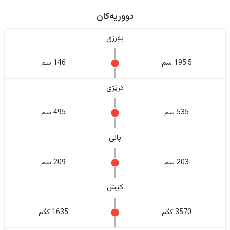
دووریەکان
بەرزی
195.5 سم
146 سم
درێژی
535 سم
495 سم
پانی
203 سم
209 سم
کێش
3570 کگم
1635 کگم