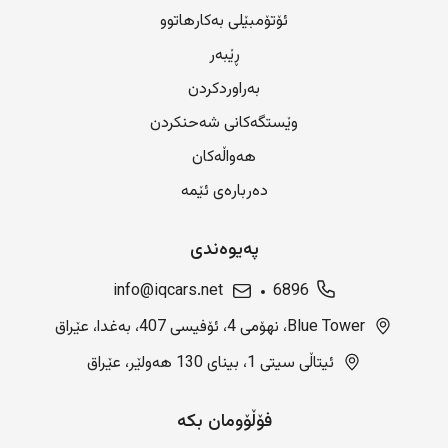
ئۆتۆمبێلی بەکارهاتوو
ڕێبەر
بەراوردکردن
وێستگەکانی شەحنکردن
هەواڵەکان
دەربارەی ئێمە
پەیوەندی
info@iqcars.net
6896
Blue Tower، نهۆمی 4، ئۆفیسی 407، بەغدا، عێراق
ئیتاڵی سیتی 1، بینای 130 هەولێر، عێراق
فۆڵۆومان بکە