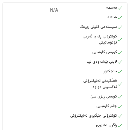
بەسمە
N/A
شاشە
سیستەمی کلیلی زیرەک
کۆنترۆڵی پلەی گەرمی
ئۆتۆماتیکی
کورسی کارەبایی
لایتی پێشەوەی لید
بلاجکتۆر
قفڵکردنی ئەلیکترۆنی
ئەکسیلی دواوە
کورسی ڕیزی سێ
جام کارەبایی
کۆنتڕۆڵی جێگیری ئەلیکترۆنی
ڕاگری نشێوی