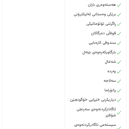
هەستەوەری باران
برێکی وەستانی ئەلیکترۆنی
ڕاگرتنی ئۆتۆماتیکی
قوفڵی دەرگاکان
سندوقی کارەبایی
بارگاویکەرەوەی بێتەل
شەغال
پەردە
سەلاجە
پانۆراما
دیاریکرنی خێرایی خۆگونجێن
ئاگادارکردنەوەی سەرنجی
شۆفێر
سیستەمی ئاگادرکردنەوەی