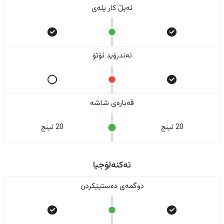
ئەپڵ کار پلەی
ئەندرۆید ئۆتۆ
قەبارەی شاشە
20 ئینج
20 ئینج
تەکنەلۆجیا
دوگمەی دەستپێکردن