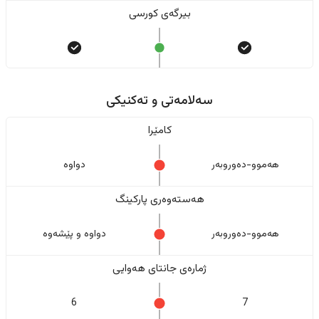
بیرگەی کورسی
سەلامەتی و تەکنیکی
کامێرا
هەموو-دەوروبەر
دواوە
هەستەوەری پارکینگ
هەموو-دەوروبەر
دواوە و پێشەوە
ژمارەی جانتای هەوایی
6
7