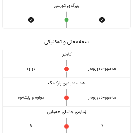
بیرگەی کورسی
سەلامەتی و تەکنیکی
کامێرا
هەموو-دەوروبەر
دواوە
هەستەوەری پارکینگ
هەموو-دەوروبەر
دواوە و پێشەوە
ژمارەی جانتای هەوایی
6
7