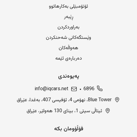
ئۆتۆمبێلی بەکارهاتوو
ڕێبەر
بەراوردکردن
وێستگەکانی شەحنکردن
هەواڵەکان
دەربارەی ئێمە
پەیوەندی
info@iqcars.net
6896
Blue Tower، نهۆمی 4، ئۆفیسی 407، بەغدا، عێراق
ئیتاڵی سیتی 1، بینای 130 هەولێر، عێراق
فۆڵۆومان بکە