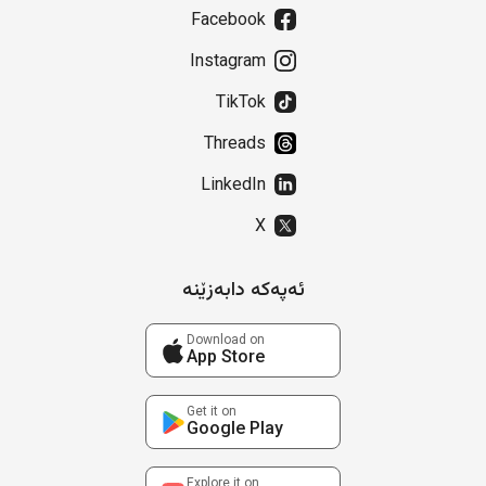
Facebook
Instagram
TikTok
Threads
LinkedIn
X
ئەپەکە دابەزێنە
Download on
App Store
Get it on
Google Play
Explore it on