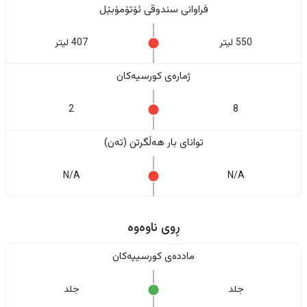
فراوانی سندوقی ئۆتۆمۆبێل
550 لیتر
407 لیتر
ژمارەی کورسیەکان
2
8
تواناى بار هەڵگرتن (تەن)
N/A
N/A
ڕوی ناوەوە
ماددەی کورسییەکان
جلد
جلد