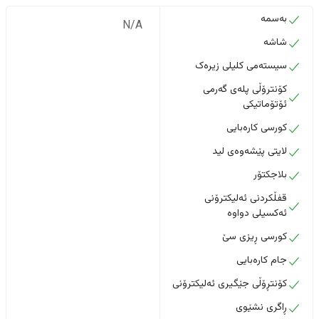
بەسمە
N/A
شاشە
سیستەمی کلیلی زیرەک
کۆنترۆڵی پلەی گەرمی
ئۆتۆماتیکی
کورسی کارەبایی
لایتی پێشەوەی لید
بلاجکتۆر
قفڵکردنی ئەلیکترۆنی
ئەکسیلی دواوە
کورسی ڕیزی سێ
جام کارەبایی
کۆنتڕۆڵی جێگیری ئەلیکترۆنی
ڕاگری نشێوی