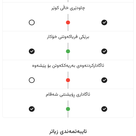
چاودێری خاڵی کوێر
برێکی فریاکەوتنی خۆکار
ئاگادارکردنەوەی بەریەککەوتن بۆ پێشەوە
ئاگاداری ڕۆیشتنی شەقام
تایبەتمەندی زیاتر