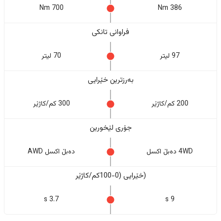
700 Nm
386 Nm
فراوانی تانکی
97 لیتر
70 لیتر
بەرزترین خێرایی
200 کم/کاژێر
300 کم/کاژێر
جۆری لێخورین
4WD دەبڵ اکسل
دەبڵ اکسل AWD
(خێرایی (0-100کم/کاژێر
3.7 s
9 s