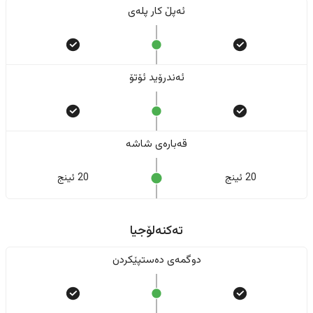
ئەپڵ کار پلەی
ئەندرۆید ئۆتۆ
قەبارەی شاشە
20 ئینج
20 ئینج
تەکنەلۆجیا
دوگمەی دەستپێکردن