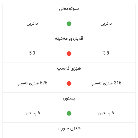
سوتەمەنی
بەنزین
بەنزین
قەبارەی مەکینە
5.0
3.8
هێزی ئەسپ
316 هێزی ئەسپ
575 هێزی ئەسپ
پستۆن
6 پستۆن
6 پستۆن
هێزی سوڕان