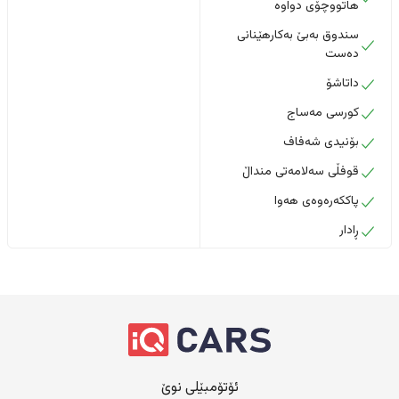
هاتووچۆی دواوە
سندوق بەبێ بەکارهێنانی
دەست
داتاشۆ
کورسی مەساج
بۆنیدی شەفاف
قوفڵی سەلامەتی منداڵ
پاککەرەوەی هەوا
ڕادار
ئۆتۆمبێلی نوێ