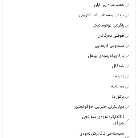
هەستەوەری باران
برێکی وەستانی ئەلیکترۆنی
ڕاگرتنی ئۆتۆماتیکی
قوفڵی دەرگاکان
سندوقی کارەبایی
بارگاویکەرەوەی بێتەل
شەغال
پەردە
سەلاجە
پانۆراما
دیاریکرنی خێرایی خۆگونجێن
ئاگادارکردنەوەی سەرنجی
شۆفێر
سیستەمی ئاگادرکردنەوەی