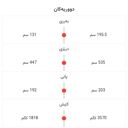
دووریەکان
بەرزی
195.5 سم
131 سم
درێژی
535 سم
447 سم
پانی
203 سم
192 سم
کێش
3570 کگم
1818 کگم