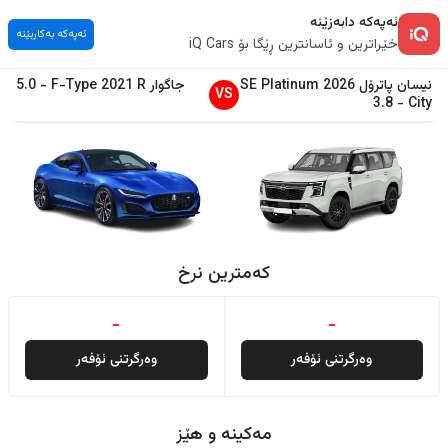
ئەپەکە دابەزێنە
ئەپەکە بەکاربێنە
خێراترین و ئاسانترین ڕێگا بۆ iQ Cars
نیسان
پاترۆل
2026
SE Platinum
جاگوار
R
2021
F-Type
-
5.0
VS
3.8
-
City
کەمترین نرخ
-
-
وەرگرتنی ئۆفەر
وەرگرتنی ئۆفەر
مەکینە و هێز