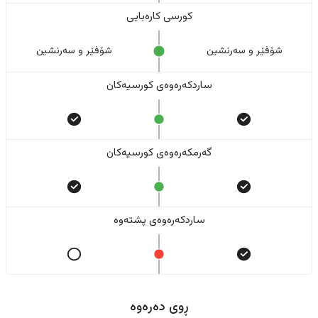
کورسی کارەبایی
شۆفێر و سەرنشین
شۆفێر و سەرنشین
ساردکەرەوەی کورسیەکان
گەرمکەرەوەی کورسیەکان
ساردکەرەوەی پشتەوە
ڕوی دەرەوە