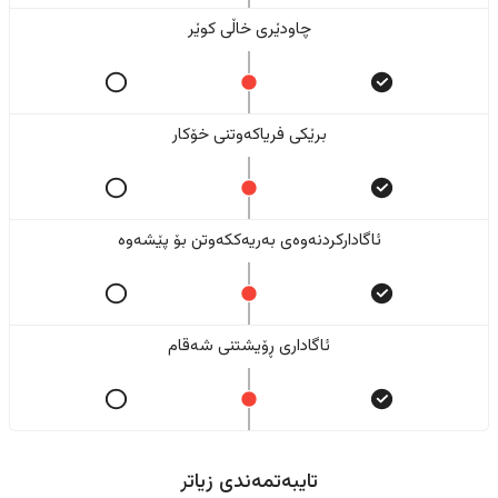
چاودێری خاڵی کوێر
برێکی فریاکەوتنی خۆکار
ئاگادارکردنەوەی بەریەککەوتن بۆ پێشەوە
ئاگاداری ڕۆیشتنی شەقام
تایبەتمەندی زیاتر