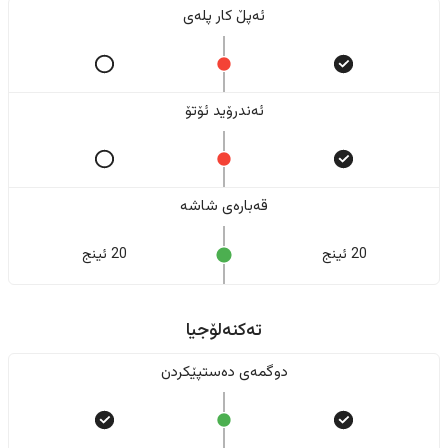
ئەپڵ کار پلەی
ئەندرۆید ئۆتۆ
قەبارەی شاشە
20 ئینج
20 ئینج
تەکنەلۆجیا
دوگمەی دەستپێکردن