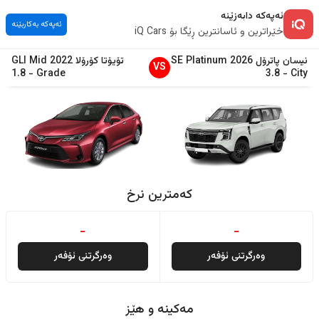
ئەپەکە دابەزێنە
ئەپەکە بەکاربێنە
خێراترین و ئاسانترین ڕێگا بۆ iQ Cars
نیسان
پاترۆل
2026
SE Platinum
تۆیۆتا
کۆرۆلا
2022
GLI Mid
VS
1.8
-
Grade
3.8
-
City
کەمترین نرخ
-
-
وەرگرتنی ئۆفەر
وەرگرتنی ئۆفەر
مەکینە و هێز