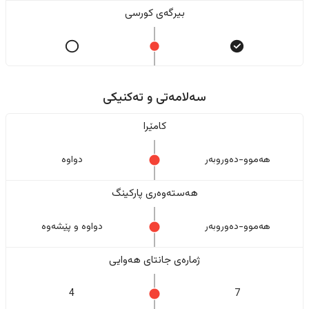
بیرگەی کورسی
سەلامەتی و تەکنیکی
کامێرا
هەموو-دەوروبەر
دواوە
هەستەوەری پارکینگ
هەموو-دەوروبەر
دواوە و پێشەوە
ژمارەی جانتای هەوایی
4
7