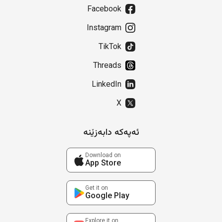
Facebook
Instagram
TikTok
Threads
LinkedIn
X
ئەپەکە دابەزێنە
Download on
App Store
Get it on
Google Play
Explore it on