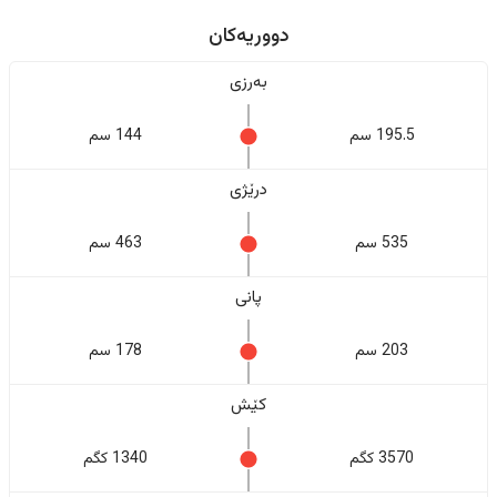
دووریەکان
بەرزی
195.5 سم
144 سم
درێژی
535 سم
463 سم
پانی
203 سم
178 سم
کێش
3570 کگم
1340 کگم