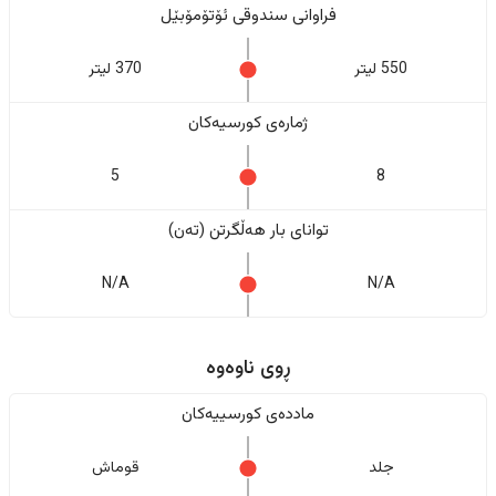
فراوانی سندوقی ئۆتۆمۆبێل
550 لیتر
370 لیتر
ژمارەی کورسیەکان
5
8
تواناى بار هەڵگرتن (تەن)
N/A
N/A
ڕوی ناوەوە
ماددەی کورسییەکان
جلد
قوماش