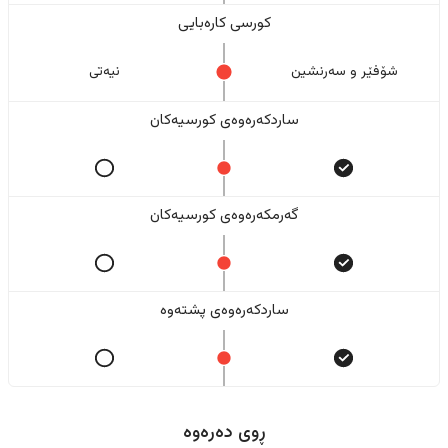
کورسی کارەبایی
شۆفێر و سەرنشین
نیەتی
ساردکەرەوەی کورسیەکان
گەرمکەرەوەی کورسیەکان
ساردکەرەوەی پشتەوە
ڕوی دەرەوە