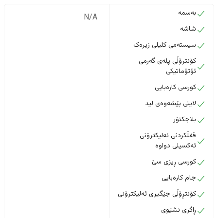
بەسمە
N/A
شاشە
سیستەمی کلیلی زیرەک
کۆنترۆڵی پلەی گەرمی
ئۆتۆماتیکی
کورسی کارەبایی
لایتی پێشەوەی لید
بلاجکتۆر
قفڵکردنی ئەلیکترۆنی
ئەکسیلی دواوە
کورسی ڕیزی سێ
جام کارەبایی
کۆنتڕۆڵی جێگیری ئەلیکترۆنی
ڕاگری نشێوی