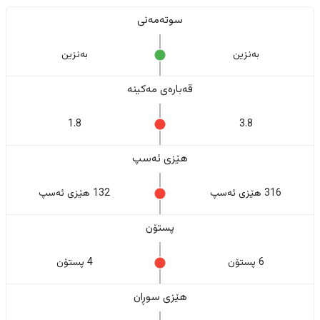
سوتەمەنی
بەنزین
بەنزین
قەبارەی مەکینە
1.8
3.8
هێزی ئەسپ
316 هێزی ئەسپ
132 هێزی ئەسپ
پستۆن
6 پستۆن
4 پستۆن
هێزی سوڕان