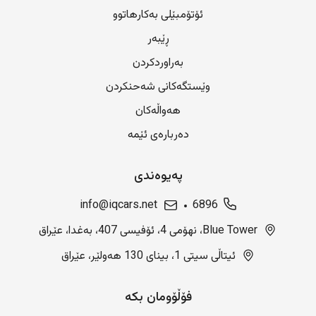
ئۆتۆمبێلی بەکارهاتوو
ڕێبەر
بەراوردکردن
وێستگەکانی شەحنکردن
هەواڵەکان
دەربارەی ئێمە
پەیوەندی
info@iqcars.net
6896
Blue Tower، نهۆمی 4، ئۆفیسی 407، بەغدا، عێراق
ئیتاڵی سیتی 1، بینای 130 هەولێر، عێراق
فۆڵۆومان بکە