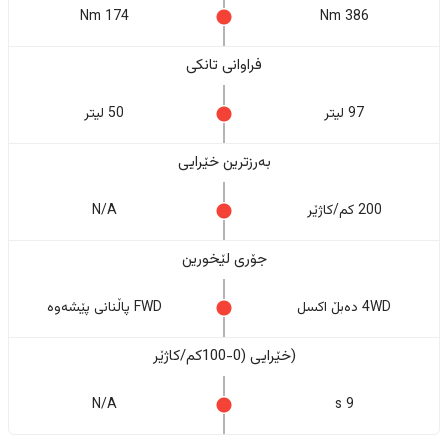
174 Nm
386 Nm
فراوانی تانکی
97 لیتر
50 لیتر
بەرزترین خێرایی
200 کم/کاژێر
N/A
جۆری لێخورین
4WD دەبڵ اکسل
FWD پاڵنانی پێشەوە
(خێرایی (0-100کم/کاژێر
N/A
9 s