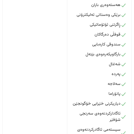
هەستەوەری باران
برێکی وەستانی ئەلیکترۆنی
ڕاگرتنی ئۆتۆماتیکی
قوفڵی دەرگاکان
سندوقی کارەبایی
بارگاویکەرەوەی بێتەل
شەغال
پەردە
سەلاجە
پانۆراما
دیاریکرنی خێرایی خۆگونجێن
ئاگادارکردنەوەی سەرنجی
شۆفێر
سیستەمی ئاگادرکردنەوەی