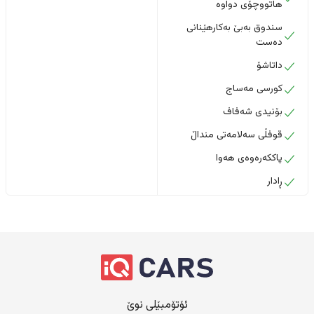
هاتووچۆی دواوە
سندوق بەبێ بەکارهێنانی
دەست
داتاشۆ
کورسی مەساج
بۆنیدی شەفاف
قوفڵی سەلامەتی منداڵ
پاککەرەوەی هەوا
ڕادار
ئۆتۆمبێلی نوێ