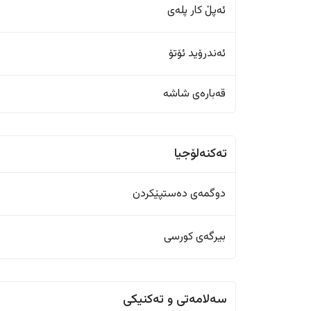
ئەپڵ کار پلەی
ئەندرۆید ئۆتۆ
قەبارەی شاشە
تەکنەلۆجیا
دوگمەی دەستپێکردن
بیرگەی کورسی
سەلامەتی و تەکنیکی