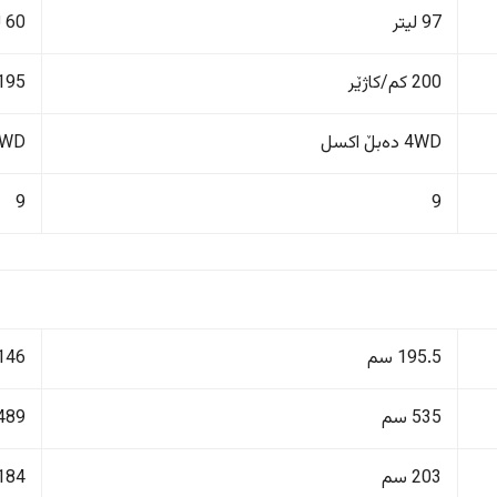
97 لیتر
60 لیتر
200 کم/کاژێر
195 کم/کاژێ
4WD دەبڵ اکسل
FWD پاڵنانی پ
9
9
195.5 سم
146 سم
535 سم
489 سم
203 سم
184 سم