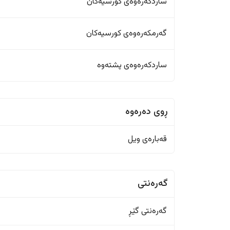
ساردکەرەوەی کورسیەکان
گەرمکەرەوەی کورسیەکان
ساردکەرەوەی پشتەوە
ڕوی دەرەوە
قەبارەی ویل
گەرەنتی
گەرەنتی گێڕ