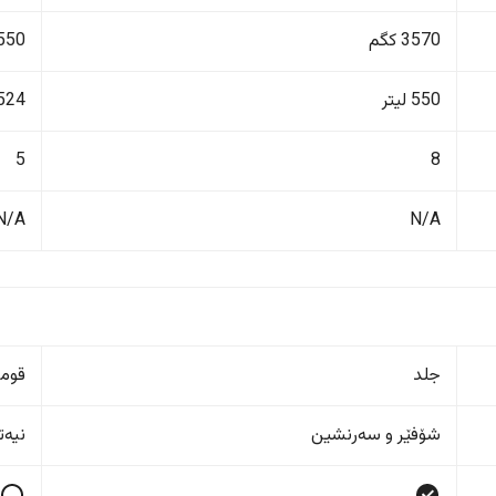
3570 کگم
1550 ک
550 لیتر
524 لیت
5
8
N/A
N/A
جلد
قوم
شۆفێر و سەرنشین
نیەت