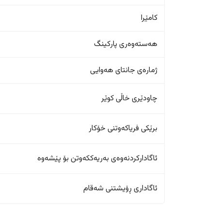
کامێرا
هەستەوەری پارکینگ
ژمارەی جانتای هەوایی
چاودێری خاڵی کوێر
برێکی فریاکەوتنی خۆکار
ئاگادارکردنەوەی بەریەککەوتن بۆ پێشەوە
ئاگاداری ڕۆیشتنی شەقام