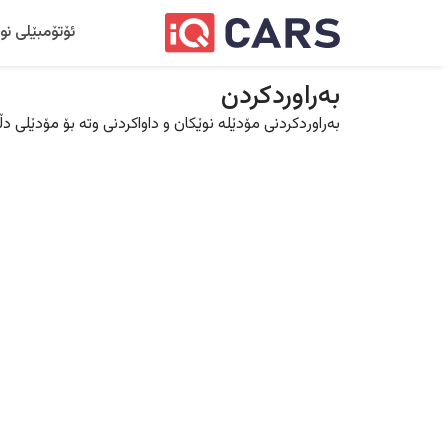
ئۆتۆمبێلی نو
بەراوردکردن
بەراوردکردنی مۆدێلە نوێکان و داواکردنی وتە بۆ مۆدێلی