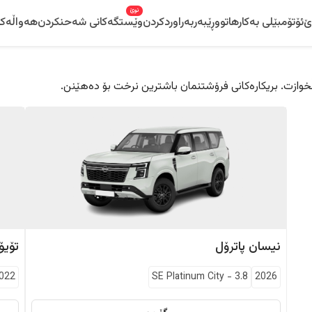
نوێ
ێ
ئۆتۆمبێلی بەکارهاتوو
ڕێبەر
بەراوردکردن
وێستگەکانی شەحنکردن
هەواڵەکا
 دڵخوازت. بریکارەکانی فرۆشتنمان باشترین نرخت بۆ دەهێنن.
نیسان
پاترۆل
تۆیۆت
022
SE Platinum City
-
3.8
2026