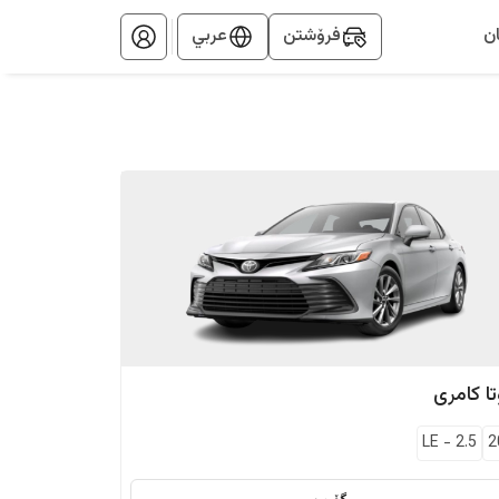
ن
فرۆشتن
عربي
ا
کامری
LE
-
2.5
2