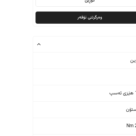
گۆڕین
وەرگرتنی ئۆفەر
ین
پ