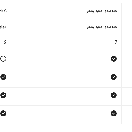
هەموو-دەوروبەر
N/A
هەموو-دەوروبەر
دواو
2
7