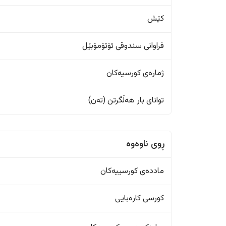
کێش
فراوانی سندوقی ئۆتۆمۆبێل
ژمارەی کورسیەکان
تواناى بار هەڵگرتن (تەن)
ڕوی ناوەوە
ماددەی کورسییەکان
کورسی کارەبایی