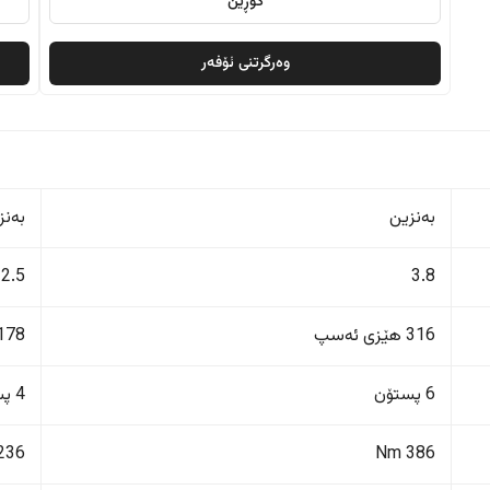
گۆڕین
وەرگرتنی ئۆفەر
بەنزین
بەنز
2.5
3.8
316 هێزی ئەسپ
178 هێزی ئەس
6 پستۆن
4 پستۆن
236 Nm
386 Nm