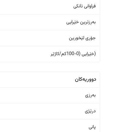
فراوانی تانکی
بەرزترین خێرایی
جۆری لێخورین
(خێرایی (0-100کم/کاژێر
دووریەکان
بەرزی
درێژی
پانی