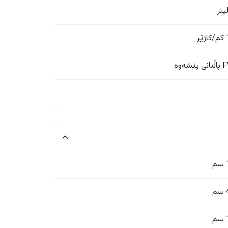
ر
ێشەوە