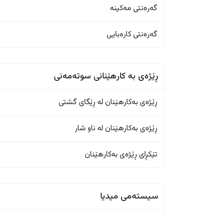
گەرەنتی مەکینە
گەرەنتی کارەبایی
ڕێژەى به کارهێنانی سوتەمەنی
ڕێژەى بەکارهێنان له ڕێگای گشتی
ڕێژەى بەکارهێنان له ناو شار
تێکڕای ڕێژەى بەکارهێنان
سیستەمی میدیا