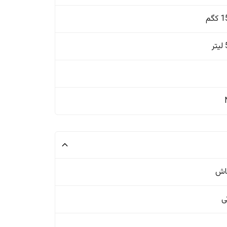
گم
ر
اش
ی