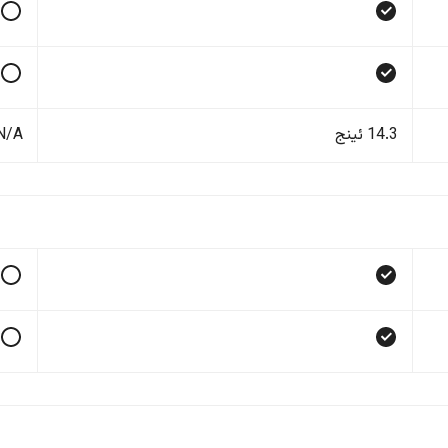
14.3 ئینج
N/A