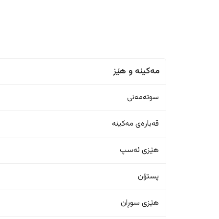
مەکینە و هێز
سوتەمەنی
قەبارەی مەکینە
هێزی ئەسپ
پستۆن
هێزی سوڕان