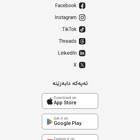
Facebook
Instagram
TikTok
Threads
LinkedIn
X
ئەپەکە دابەزێنە
Download on
App Store
Get it on
Google Play
Explore it on