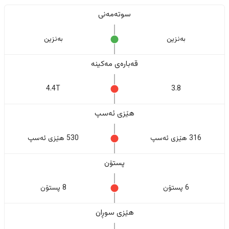
سوتەمەنی
بەنزین
بەنزین
قەبارەی مەکینە
4.4T
3.8
هێزی ئەسپ
316 هێزی ئەسپ
530 هێزی ئەسپ
پستۆن
6 پستۆن
8 پستۆن
هێزی سوڕان