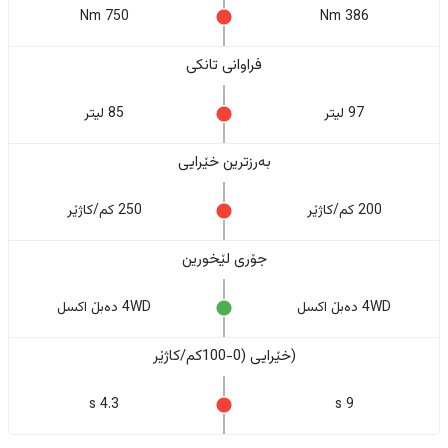
750 Nm
386 Nm
فراوانی تانکی
97 لیتر
85 لیتر
بەرزترین خێرایی
200 کم/کاژێر
250 کم/کاژێر
جۆری لێخورین
4WD دەبڵ اکسل
4WD دەبڵ اکسل
(خێرایی (0-100کم/کاژێر
4.3 s
9 s