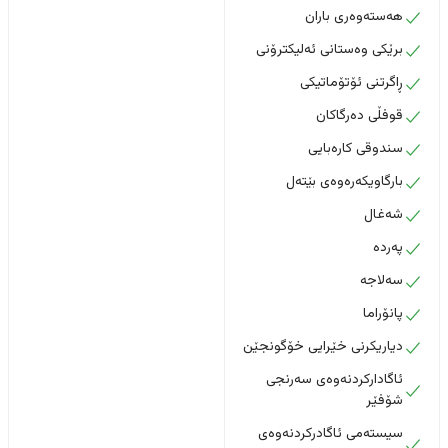
هەستەوەری باران
برێکی وەستانی ئەلیکترۆنی
ڕاگرتنی ئۆتۆماتیکی
قوفڵی دەرگاکان
سندوقی کارەبایی
بارگاویکەرەوەی بێتەل
شەغال
پەردە
سەلاجە
پانۆراما
دیاریکرنی خێرایی خۆگونجێن
ئاگادارکردنەوەی سەرنجی
شۆفێر
سیستەمی ئاگادرکردنەوەی