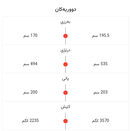
دووریەکان
بەرزی
195.5 سم
170 سم
درێژی
535 سم
494 سم
پانی
203 سم
200 سم
کێش
3570 کگم
2235 کگم