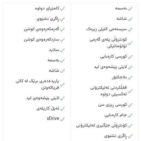
بەسمە
کامێرای دواوە
شاشە
ڕاگری نشێوی
سیستەمی کلیلی زیرەک
گەرمکەرەوەی کوشن
کۆنترۆڵی پلەی گەرمی
ساردکەرەوەی کوشن
ئۆتۆماتیکی
سلاید
کورسی کارەبایی
بەسمە
لایتی پێشەوەی لید
شاشە
بلاجکتۆر
یاریدەدەری برێک لە کاتی
قفڵکردنی ئەلیکترۆنی
فریاکەوتن
ئەکسیلی دواوە
لایتی پێشەوەی لید
کورسی ڕیزی سێ
ئەپڵ کارپلەی
جام کارەبایی
xDrive
کۆنتڕۆڵی جێگیری ئەلیکترۆنی
ڕاگری نشێوی