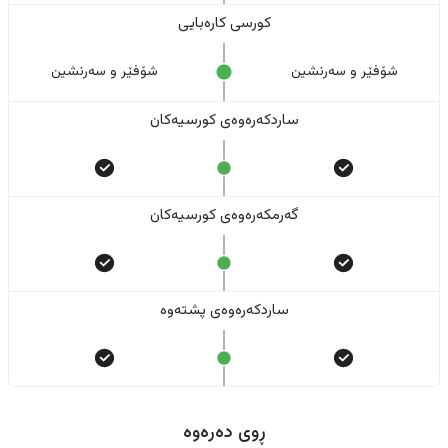
کورسی کارەبایی
شۆفێر و سەرنشین
شۆفێر و سەرنشین
ساردکەرەوەی کورسیەکان
گەرمکەرەوەی کورسیەکان
ساردکەرەوەی پشتەوە
ڕوی دەرەوە