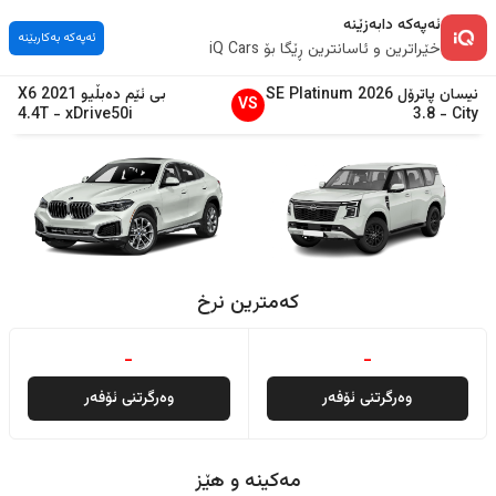
ئەپەکە دابەزێنە
ئەپەکە بەکاربێنە
خێراترین و ئاسانترین ڕێگا بۆ iQ Cars
نیسان
پاترۆل
2026
SE Platinum
بی ئێم دەبڵیو
2021
X6
VS
4.4T
-
xDrive50i
3.8
-
City
کەمترین نرخ
-
-
وەرگرتنی ئۆفەر
وەرگرتنی ئۆفەر
مەکینە و هێز