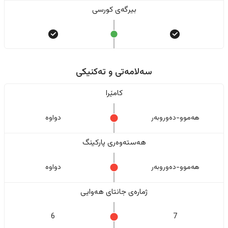
بیرگەی کورسی
سەلامەتی و تەکنیکی
کامێرا
هەموو-دەوروبەر
دواوە
هەستەوەری پارکینگ
هەموو-دەوروبەر
دواوە
ژمارەی جانتای هەوایی
6
7