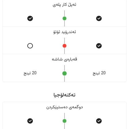
ئەپڵ کار پلەی
ئەندرۆید ئۆتۆ
قەبارەی شاشە
20 ئینج
20 ئینج
تەکنەلۆجیا
دوگمەی دەستپێکردن