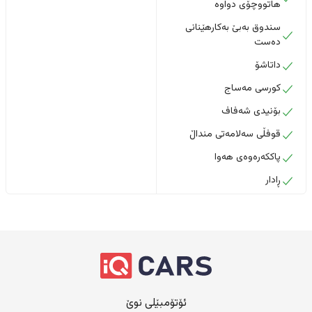
هاتووچۆی دواوە
سندوق بەبێ بەکارهێنانی
دەست
داتاشۆ
کورسی مەساج
بۆنیدی شەفاف
قوفڵی سەلامەتی منداڵ
پاککەرەوەی هەوا
ڕادار
ئۆتۆمبێلی نوێ