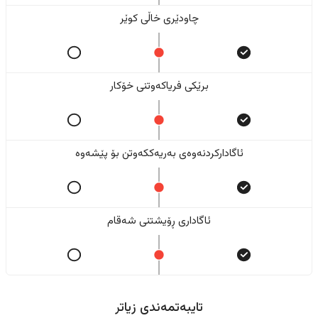
چاودێری خاڵی کوێر
برێکی فریاکەوتنی خۆکار
ئاگادارکردنەوەی بەریەککەوتن بۆ پێشەوە
ئاگاداری ڕۆیشتنی شەقام
تایبەتمەندی زیاتر