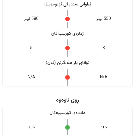
فراوانی سندوقی ئۆتۆمۆبێل
550 لیتر
580 لیتر
ژمارەی کورسیەکان
5
8
تواناى بار هەڵگرتن (تەن)
N/A
N/A
ڕوی ناوەوە
ماددەی کورسییەکان
جلد
جلد