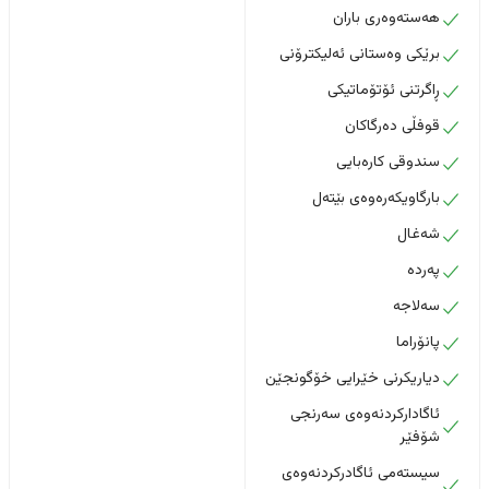
هەستەوەری باران
برێکی وەستانی ئەلیکترۆنی
ڕاگرتنی ئۆتۆماتیکی
قوفڵی دەرگاکان
سندوقی کارەبایی
بارگاویکەرەوەی بێتەل
شەغال
پەردە
سەلاجە
پانۆراما
دیاریکرنی خێرایی خۆگونجێن
ئاگادارکردنەوەی سەرنجی
شۆفێر
سیستەمی ئاگادرکردنەوەی