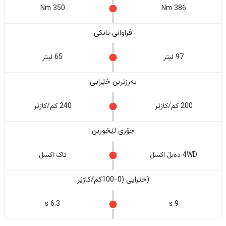
350 Nm
386 Nm
فراوانی تانکی
97 لیتر
65 لیتر
بەرزترین خێرایی
200 کم/کاژێر
240 کم/کاژێر
جۆری لێخورین
4WD دەبڵ اکسل
تاک اکسل
(خێرایی (0-100کم/کاژێر
6.3 s
9 s