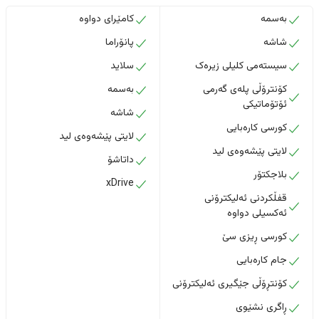
بەسمە
کامێرای دواوە
شاشە
پانۆراما
سیستەمی کلیلی زیرەک
سلاید
کۆنترۆڵی پلەی گەرمی
بەسمە
ئۆتۆماتیکی
شاشە
کورسی کارەبایی
لایتی پێشەوەی لید
لایتی پێشەوەی لید
داتاشۆ
بلاجکتۆر
xDrive
قفڵکردنی ئەلیکترۆنی
ئەکسیلی دواوە
کورسی ڕیزی سێ
جام کارەبایی
کۆنتڕۆڵی جێگیری ئەلیکترۆنی
ڕاگری نشێوی