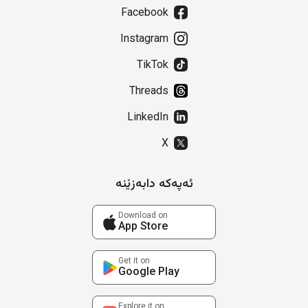
Facebook
Instagram
TikTok
Threads
LinkedIn
X
ئەپەکە دابەزێنە
Download on
App Store
Get it on
Google Play
Explore it on