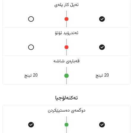
ئەپڵ کار پلەی
ئەندرۆید ئۆتۆ
قەبارەی شاشە
20 ئینج
20 ئینج
تەکنەلۆجیا
دوگمەی دەستپێکردن