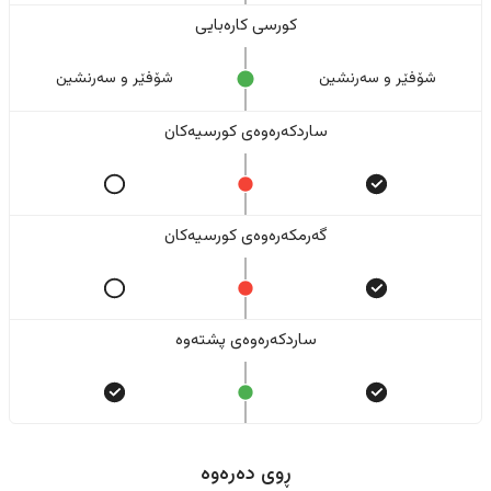
کورسی کارەبایی
شۆفێر و سەرنشین
شۆفێر و سەرنشین
ساردکەرەوەی کورسیەکان
گەرمکەرەوەی کورسیەکان
ساردکەرەوەی پشتەوە
ڕوی دەرەوە