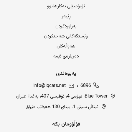
ئۆتۆمبێلی بەکارهاتوو
ڕێبەر
بەراوردکردن
وێستگەکانی شەحنکردن
هەواڵەکان
دەربارەی ئێمە
پەیوەندی
info@iqcars.net
6896
Blue Tower، نهۆمی 4، ئۆفیسی 407، بەغدا، عێراق
ئیتاڵی سیتی 1، بینای 130 هەولێر، عێراق
فۆڵۆومان بکە