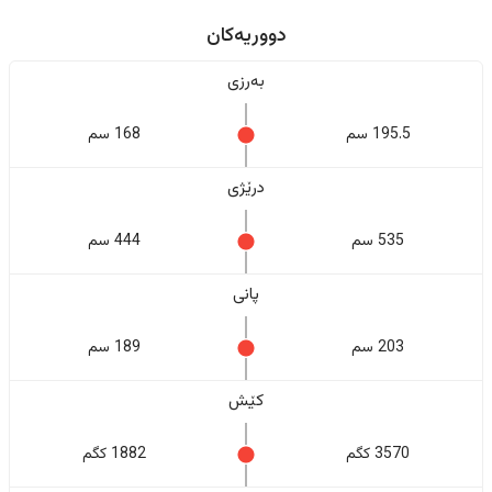
دووریەکان
بەرزی
195.5 سم
168 سم
درێژی
535 سم
444 سم
پانی
203 سم
189 سم
کێش
3570 کگم
1882 کگم