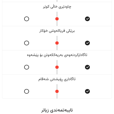
چاودێری خاڵی کوێر
برێکی فریاکەوتنی خۆکار
ئاگادارکردنەوەی بەریەککەوتن بۆ پێشەوە
ئاگاداری ڕۆیشتنی شەقام
تایبەتمەندی زیاتر