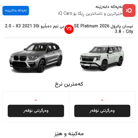
ئەپەکە دابەزێنە
ئەپەکە بەکاربێنە
خێراترین و ئاسانترین ڕێگا بۆ iQ Cars
نیسان
پاترۆل
2026
SE Platinum
بی ئێم دەبڵیو
30i
2021
X3
-
2.0
VS
3.8
-
City
کەمترین نرخ
-
-
وەرگرتنی ئۆفەر
وەرگرتنی ئۆفەر
مەکینە و هێز