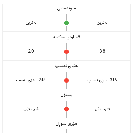
سوتەمەنی
بەنزین
بەنزین
قەبارەی مەکینە
2.0
3.8
هێزی ئەسپ
316 هێزی ئەسپ
248 هێزی ئەسپ
پستۆن
6 پستۆن
4 پستۆن
هێزی سوڕان