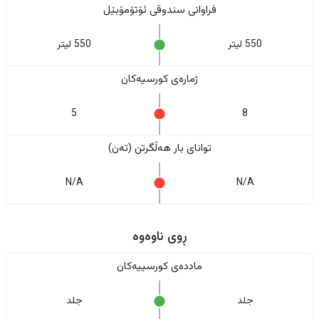
فراوانی سندوقی ئۆتۆمۆبێل
550 لیتر
550 لیتر
ژمارەی کورسیەکان
5
8
تواناى بار هەڵگرتن (تەن)
N/A
N/A
ڕوی ناوەوە
ماددەی کورسییەکان
جلد
جلد