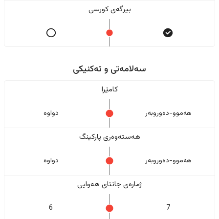
بیرگەی کورسی
سەلامەتی و تەکنیکی
کامێرا
هەموو-دەوروبەر
دواوە
هەستەوەری پارکینگ
هەموو-دەوروبەر
دواوە
ژمارەی جانتای هەوایی
6
7