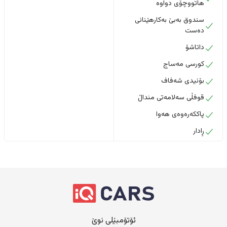
هاتووچۆی دواوە
سندوق بەبێ بەکارهێنانی
دەست
داتاشۆ
کورسی مەساج
بۆنیدی شەفاف
قوفڵی سەلامەتی منداڵ
پاککەرەوەی هەوا
ڕادار
ئۆتۆمبێلی نوێ