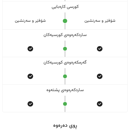
کورسی کارەبایی
شۆفێر و سەرنشین
شۆفێر و سەرنشین
ساردکەرەوەی کورسیەکان
گەرمکەرەوەی کورسیەکان
ساردکەرەوەی پشتەوە
ڕوی دەرەوە