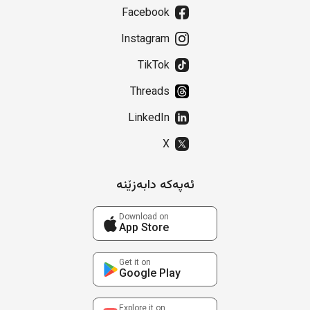
Facebook
Instagram
TikTok
Threads
LinkedIn
X
ئەپەکە دابەزێنە
Download on
App Store
Get it on
Google Play
Explore it on