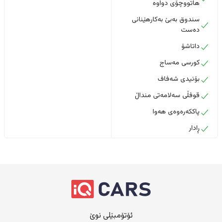
هاتووچۆی دواوە
سندوق بەبێ بەکارهێنانی
دەست
داتاشۆ
کورسی مەساج
بۆنیدی شەفاف
قوفڵی سەلامەتی منداڵ
پاککەرەوەی هەوا
ڕادار
ئۆتۆمبێلی نوێ