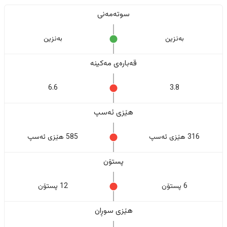
سوتەمەنی
بەنزین
بەنزین
قەبارەی مەکینە
6.6
3.8
هێزی ئەسپ
316 هێزی ئەسپ
585 هێزی ئەسپ
پستۆن
6 پستۆن
12 پستۆن
هێزی سوڕان