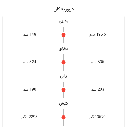
دووریەکان
بەرزی
195.5 سم
148 سم
درێژی
535 سم
524 سم
پانی
203 سم
190 سم
کێش
3570 کگم
2295 کگم