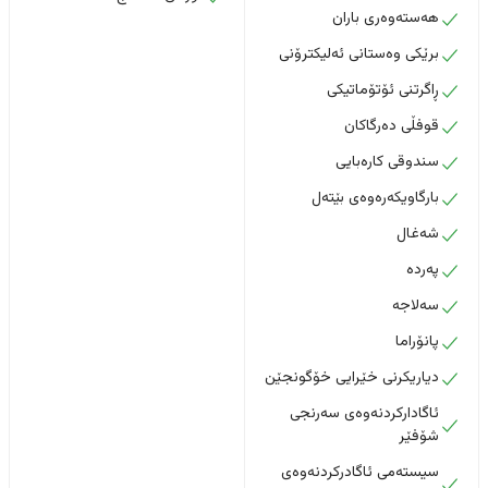
هەستەوەری باران
برێکی وەستانی ئەلیکترۆنی
ڕاگرتنی ئۆتۆماتیکی
قوفڵی دەرگاکان
سندوقی کارەبایی
بارگاویکەرەوەی بێتەل
شەغال
پەردە
سەلاجە
پانۆراما
دیاریکرنی خێرایی خۆگونجێن
ئاگادارکردنەوەی سەرنجی
شۆفێر
سیستەمی ئاگادرکردنەوەی