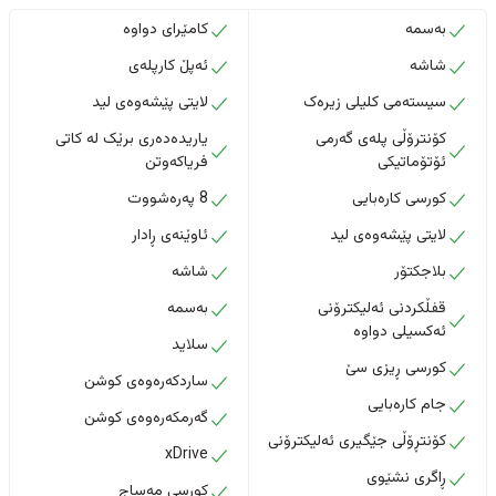
بەسمە
کامێرای دواوە
شاشە
ئەپڵ کارپلەی
سیستەمی کلیلی زیرەک
لایتی پێشەوەی لید
کۆنترۆڵی پلەی گەرمی
یاریدەدەری برێک لە کاتی
ئۆتۆماتیکی
فریاکەوتن
کورسی کارەبایی
8 پەرەشووت
لایتی پێشەوەی لید
ئاوێنەی ڕادار
بلاجکتۆر
شاشە
قفڵکردنی ئەلیکترۆنی
بەسمە
ئەکسیلی دواوە
سلاید
کورسی ڕیزی سێ
ساردکەرەوەی کوشن
جام کارەبایی
گەرمکەرەوەی کوشن
کۆنتڕۆڵی جێگیری ئەلیکترۆنی
xDrive
ڕاگری نشێوی
کورسی مەساج