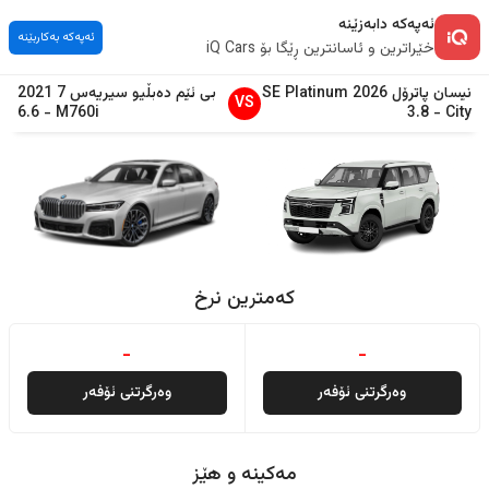
ئەپەکە دابەزێنە
ئەپەکە بەکاربێنە
خێراترین و ئاسانترین ڕێگا بۆ iQ Cars
نیسان
پاترۆل
2026
SE Platinum
بی ئێم دەبڵیو
سیریەس 7
2021
VS
6.6
-
M760i
3.8
-
City
کەمترین نرخ
-
-
وەرگرتنی ئۆفەر
وەرگرتنی ئۆفەر
مەکینە و هێز