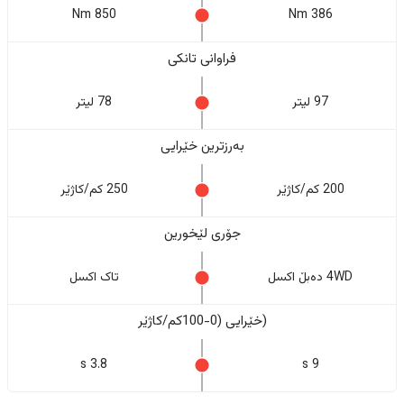
850 Nm
386 Nm
فراوانی تانکی
97 لیتر
78 لیتر
بەرزترین خێرایی
200 کم/کاژێر
250 کم/کاژێر
جۆری لێخورین
4WD دەبڵ اکسل
تاک اکسل
(خێرایی (0-100کم/کاژێر
3.8 s
9 s