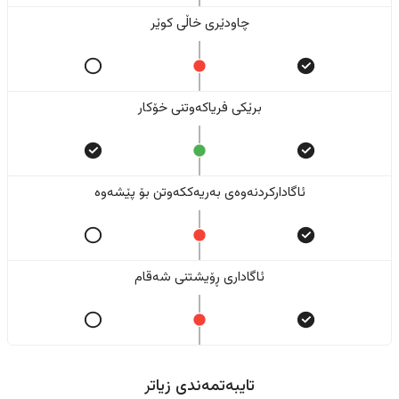
چاودێری خاڵی کوێر
برێکی فریاکەوتنی خۆکار
ئاگادارکردنەوەی بەریەککەوتن بۆ پێشەوە
ئاگاداری ڕۆیشتنی شەقام
تایبەتمەندی زیاتر