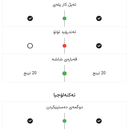
ئەپڵ کار پلەی
ئەندرۆید ئۆتۆ
قەبارەی شاشە
20 ئینج
20 ئینج
تەکنەلۆجیا
دوگمەی دەستپێکردن