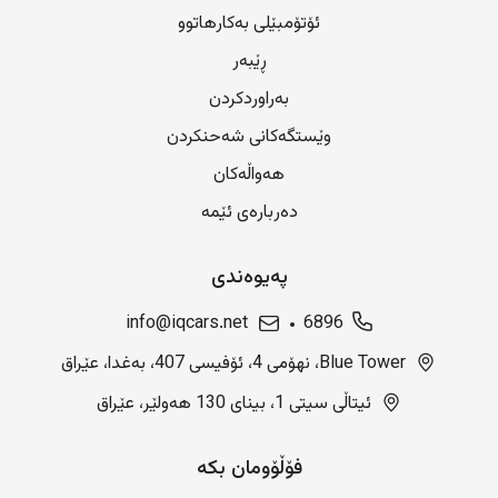
ئۆتۆمبێلی بەکارهاتوو
ڕێبەر
بەراوردکردن
وێستگەکانی شەحنکردن
هەواڵەکان
دەربارەی ئێمە
پەیوەندی
info@iqcars.net
6896
Blue Tower، نهۆمی 4، ئۆفیسی 407، بەغدا، عێراق
ئیتاڵی سیتی 1، بینای 130 هەولێر، عێراق
فۆڵۆومان بکە