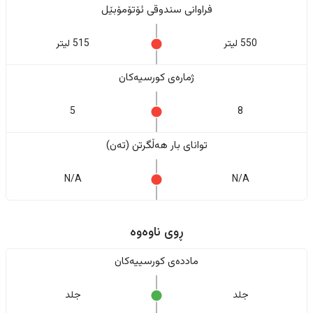
فراوانی سندوقی ئۆتۆمۆبێل
550 لیتر
515 لیتر
ژمارەی کورسیەکان
5
8
تواناى بار هەڵگرتن (تەن)
N/A
N/A
ڕوی ناوەوە
ماددەی کورسییەکان
جلد
جلد