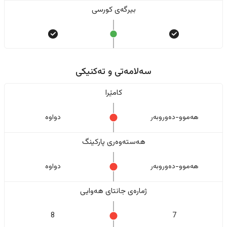
بیرگەی کورسی
سەلامەتی و تەکنیکی
کامێرا
هەموو-دەوروبەر
دواوە
هەستەوەری پارکینگ
هەموو-دەوروبەر
دواوە
ژمارەی جانتای هەوایی
8
7