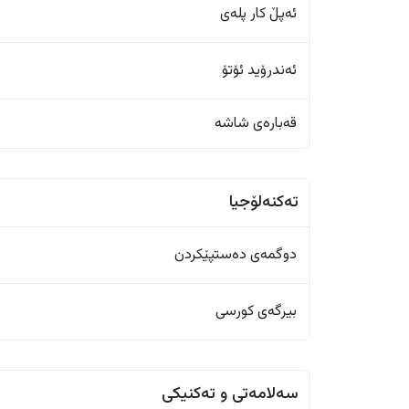
ئەپڵ کار پلەی
ئەندرۆید ئۆتۆ
قەبارەی شاشە
تەکنەلۆجیا
دوگمەی دەستپێکردن
بیرگەی کورسی
سەلامەتی و تەکنیکی