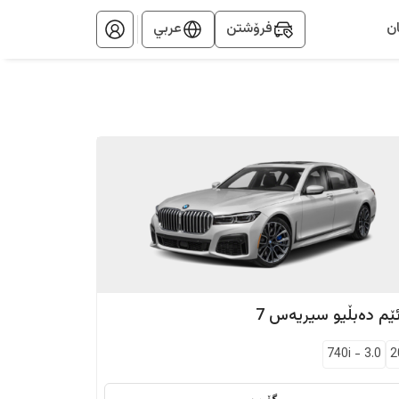
ن
فرۆشتن
عربي
ێم دەبڵیو
سیریەس 7
740i
-
3.0
2