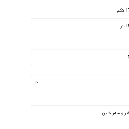
گم
ر
ر و سەرنشین