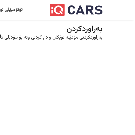
ئۆتۆمبێلی نو
بەراوردکردن
بەراوردکردنی مۆدێلە نوێکان و داواکردنی وتە بۆ مۆدێلی