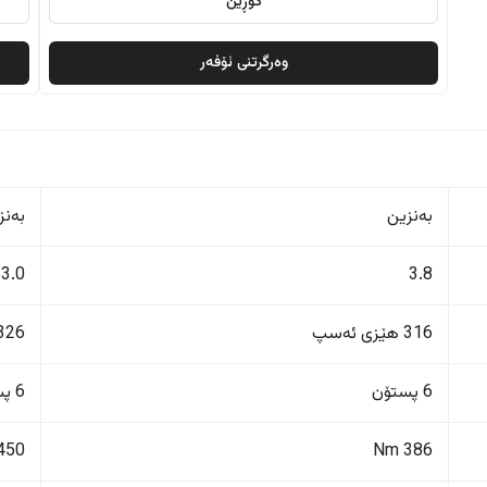
گۆڕین
وەرگرتنی ئۆفەر
بەنزین
بەنز
3.0
3.8
316 هێزی ئەسپ
326 هێزی ئەس
6 پستۆن
6 پستۆن
450 Nm
386 Nm