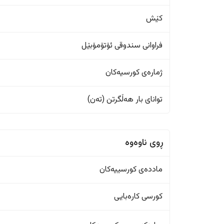
کێش
فراوانی سندوقی ئۆتۆمۆبێل
ژمارەی کورسیەکان
تواناى بار هەڵگرتن (تەن)
ڕوی ناوەوە
ماددەی کورسییەکان
کورسی کارەبایی