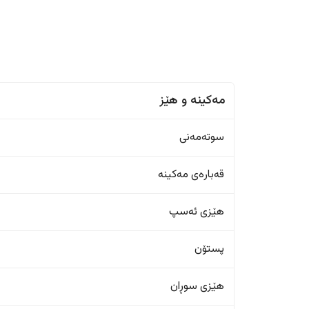
مەکینە و هێز
سوتەمەنی
قەبارەی مەکینە
هێزی ئەسپ
پستۆن
هێزی سوڕان