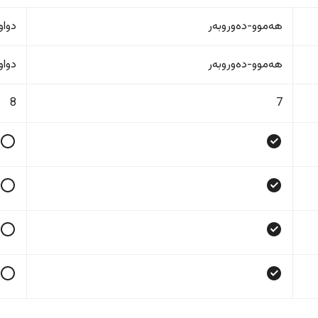
هەموو-دەوروبەر
دواو
هەموو-دەوروبەر
دواو
8
7