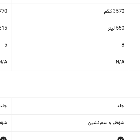
3570 کگم
1770 ک
550 لیتر
515 لیت
5
8
N/A
N/A
جلد
جلد
شۆفێر و سەرنشین
شۆفێ