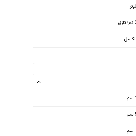
ر
اکسل