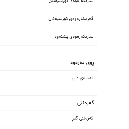
ساردکەرەوەی کورسیەکان
گەرمکەرەوەی کورسیەکان
ساردکەرەوەی پشتەوە
ڕوی دەرەوە
قەبارەی ویل
گەرەنتی
گەرەنتی گێڕ