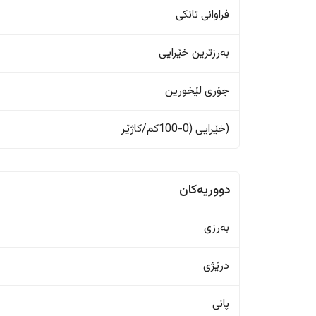
فراوانی تانکی
بەرزترین خێرایی
جۆری لێخورین
(خێرایی (0-100کم/کاژێر
دووریەکان
بەرزی
درێژی
پانی