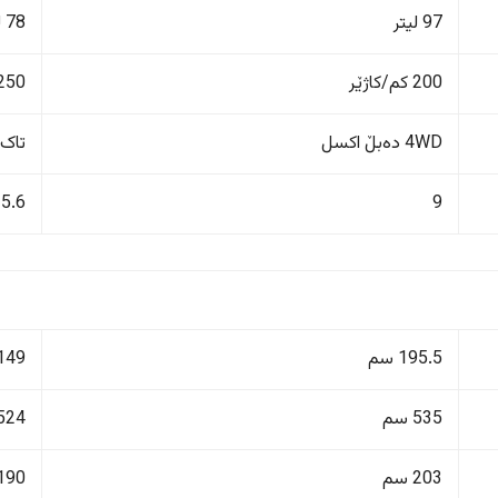
97 لیتر
78 لیتر
200 کم/کاژێر
250 کم/کاژێ
4WD دەبڵ اکسل
تاک 
5.6
9
195.5 سم
149 سم
535 سم
524 سم
203 سم
190 سم