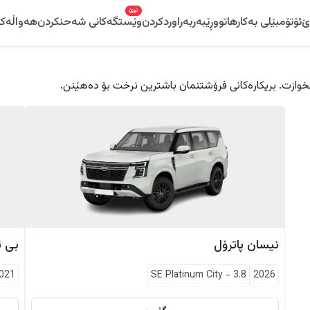
نوێ
ێ
ئۆتۆمبێلی بەکارهاتوو
ڕێبەر
بەراوردکردن
وێستگەکانی شەحنکردن
هەواڵەکا
 دڵخوازت. بریکارەکانی فرۆشتنمان باشترین نرخت بۆ دەهێنن.
نیسان
پاترۆل
بی ئ
021
SE Platinum City
-
3.8
2026