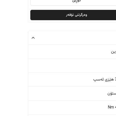
گۆڕین
وەرگرتنی ئۆفەر
ین
پ