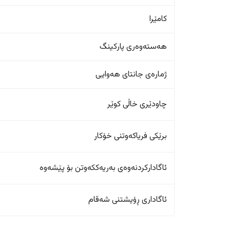
کامێرا
هەستەوەری پارکینگ
ژمارەی جانتای هەوایی
چاودێری خاڵی کوێر
برێکی فریاکەوتنی خۆکار
ئاگادارکردنەوەی بەریەککەوتن بۆ پێشەوە
ئاگاداری ڕۆیشتنی شەقام