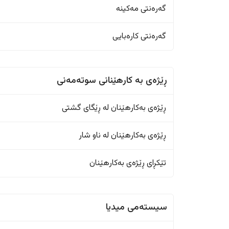
گەرەنتی مەکینە
گەرەنتی کارەبایی
ڕێژەى به کارهێنانی سوتەمەنی
ڕێژەى بەکارهێنان له ڕێگای گشتی
ڕێژەى بەکارهێنان له ناو شار
تێکڕای ڕێژەى بەکارهێنان
سیستەمی میدیا