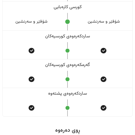
کورسی کارەبایی
شۆفێر و سەرنشین
شۆفێر و سەرنشین
ساردکەرەوەی کورسیەکان
گەرمکەرەوەی کورسیەکان
ساردکەرەوەی پشتەوە
ڕوی دەرەوە