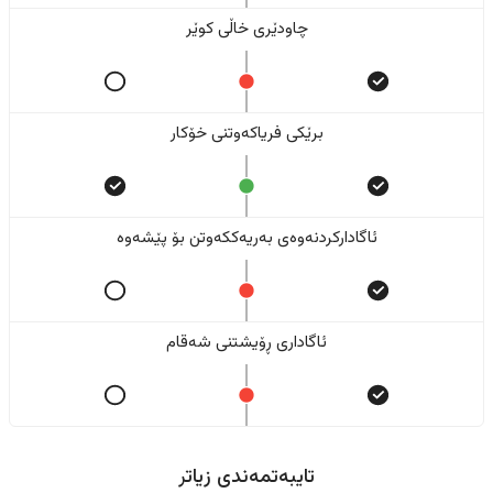
چاودێری خاڵی کوێر
برێکی فریاکەوتنی خۆکار
ئاگادارکردنەوەی بەریەککەوتن بۆ پێشەوە
ئاگاداری ڕۆیشتنی شەقام
تایبەتمەندی زیاتر