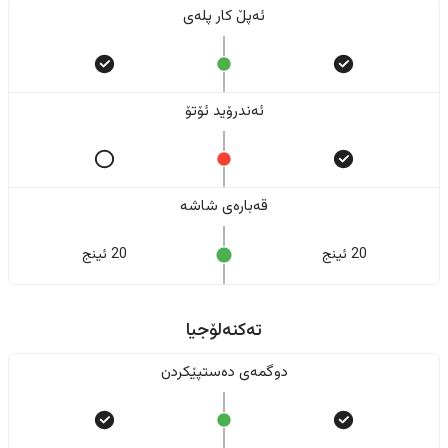
ئەپڵ کار پلەی
ئەندرۆید ئۆتۆ
قەبارەی شاشە
20 ئینج
20 ئینج
تەکنەلۆجیا
دوگمەی دەستپێکردن