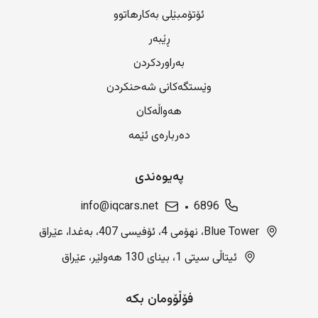
ئۆتۆمبێلی بەکارهاتوو
ڕێبەر
بەراوردکردن
وێستگەکانی شەحنکردن
هەواڵەکان
دەربارەی ئێمە
پەیوەندی
info@iqcars.net
6896
Blue Tower، نهۆمی 4، ئۆفیسی 407، بەغدا، عێراق
ئیتاڵی سیتی 1، بینای 130 هەولێر، عێراق
فۆڵۆومان بکە