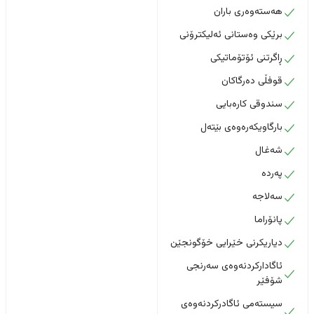
هەستەوەری باران
برێکی وەستانی ئەلیکترۆنی
ڕاگرتنی ئۆتۆماتیکی
قوفڵی دەرگاکان
سندوقی کارەبایی
بارگاویکەرەوەی بێتەل
شەغال
پەردە
سەلاجە
پانۆراما
دیاریکرنی خێرایی خۆگونجێن
ئاگادارکردنەوەی سەرنجی
شۆفێر
سیستەمی ئاگادرکردنەوەی