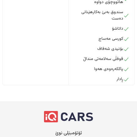
هاتووچۆی دواوە
سندوق بەبێ بەکارهێنانی
دەست
داتاشۆ
کورسی مەساج
بۆنیدی شەفاف
قوفڵی سەلامەتی منداڵ
پاککەرەوەی هەوا
ڕادار
ئۆتۆمبێلی نوێ