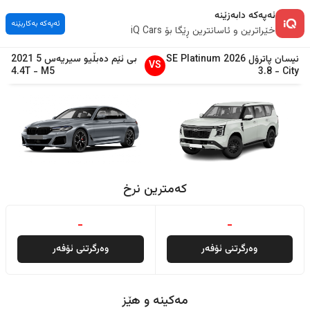
ئەپەکە دابەزێنە
ئەپەکە بەکاربێنە
خێراترین و ئاسانترین ڕێگا بۆ iQ Cars
نیسان
پاترۆل
2026
SE Platinum
بی ئێم دەبڵیو
سیریەس 5
2021
VS
4.4T
-
M5
3.8
-
City
کەمترین نرخ
-
-
وەرگرتنی ئۆفەر
وەرگرتنی ئۆفەر
مەکینە و هێز