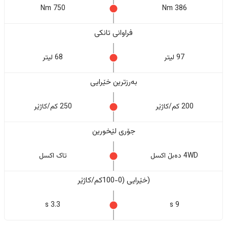
750 Nm
386 Nm
فراوانی تانکی
97 لیتر
68 لیتر
بەرزترین خێرایی
200 کم/کاژێر
250 کم/کاژێر
جۆری لێخورین
4WD دەبڵ اکسل
تاک اکسل
(خێرایی (0-100کم/کاژێر
3.3 s
9 s