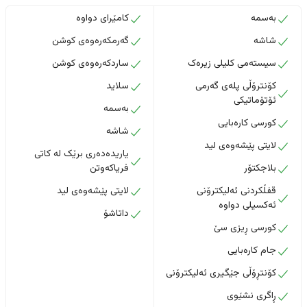
بەسمە
کامێرای دواوە
شاشە
گەرمکەرەوەی کوشن
سیستەمی کلیلی زیرەک
ساردکەرەوەی کوشن
کۆنترۆڵی پلەی گەرمی
سلاید
ئۆتۆماتیکی
بەسمە
کورسی کارەبایی
شاشە
لایتی پێشەوەی لید
یاریدەدەری برێک لە کاتی
بلاجکتۆر
فریاکەوتن
قفڵکردنی ئەلیکترۆنی
لایتی پێشەوەی لید
ئەکسیلی دواوە
داتاشۆ
کورسی ڕیزی سێ
جام کارەبایی
کۆنتڕۆڵی جێگیری ئەلیکترۆنی
ڕاگری نشێوی