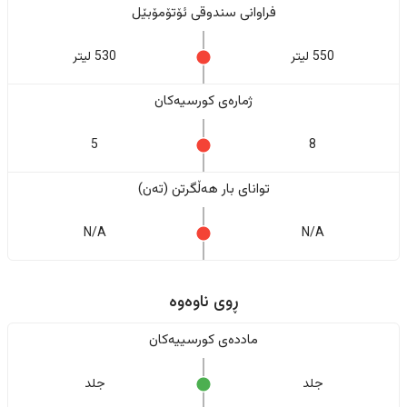
فراوانی سندوقی ئۆتۆمۆبێل
550 لیتر
530 لیتر
ژمارەی کورسیەکان
5
8
تواناى بار هەڵگرتن (تەن)
N/A
N/A
ڕوی ناوەوە
ماددەی کورسییەکان
جلد
جلد