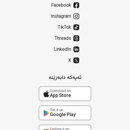
Facebook
Instagram
TikTok
Threads
LinkedIn
X
ئەپەکە دابەزێنە
Download on
App Store
Get it on
Google Play
Explore it on