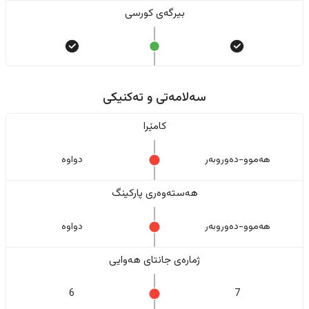
بیرگەی کورسی
سەلامەتی و تەکنیکی
کامێرا
هەموو-دەوروبەر
دواوە
هەستەوەری پارکینگ
هەموو-دەوروبەر
دواوە
ژمارەی جانتای هەوایی
6
7