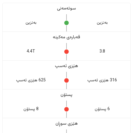
سوتەمەنی
بەنزین
بەنزین
قەبارەی مەکینە
4.4T
3.8
هێزی ئەسپ
316 هێزی ئەسپ
625 هێزی ئەسپ
پستۆن
6 پستۆن
8 پستۆن
هێزی سوڕان