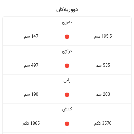
دووریەکان
بەرزی
195.5 سم
147 سم
درێژی
535 سم
497 سم
پانی
203 سم
190 سم
کێش
3570 کگم
1865 کگم