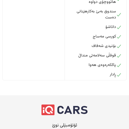
هاتووچۆی دواوە
سندوق بەبێ بەکارهێنانی
دەست
داتاشۆ
کورسی مەساج
بۆنیدی شەفاف
قوفڵی سەلامەتی منداڵ
پاککەرەوەی هەوا
ڕادار
ئۆتۆمبێلی نوێ