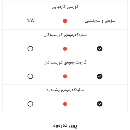
کورسی کارەبایی
شۆفێر و سەرنشین
N/A
ساردکەرەوەی کورسیەکان
گەرمکەرەوەی کورسیەکان
ساردکەرەوەی پشتەوە
ڕوی دەرەوە