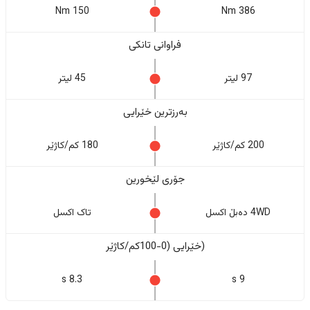
150 Nm
386 Nm
فراوانی تانکی
97 لیتر
45 لیتر
بەرزترین خێرایی
200 کم/کاژێر
180 کم/کاژێر
جۆری لێخورین
4WD دەبڵ اکسل
تاک اکسل
(خێرایی (0-100کم/کاژێر
8.3 s
9 s