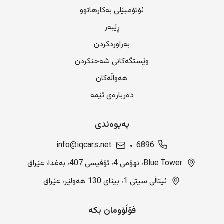
ئۆتۆمبێلی بەکارهاتوو
ڕێبەر
بەراوردکردن
وێستگەکانی شەحنکردن
هەواڵەکان
دەربارەی ئێمە
پەیوەندی
info@iqcars.net
6896
Blue Tower، نهۆمی 4، ئۆفیسی 407، بەغدا، عێراق
ئیتاڵی سیتی 1، بینای 130 هەولێر، عێراق
فۆڵۆومان بکە