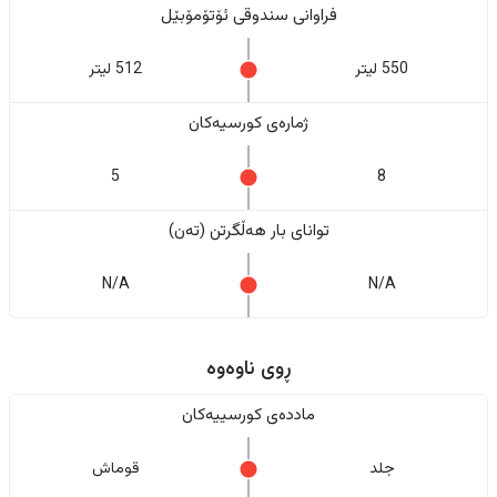
فراوانی سندوقی ئۆتۆمۆبێل
550 لیتر
512 لیتر
ژمارەی کورسیەکان
5
8
تواناى بار هەڵگرتن (تەن)
N/A
N/A
ڕوی ناوەوە
ماددەی کورسییەکان
جلد
قوماش