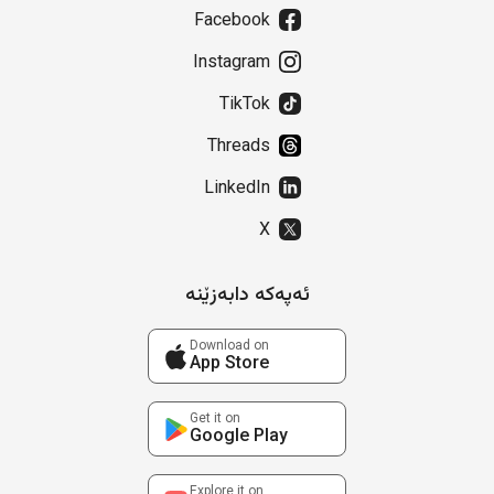
Facebook
Instagram
TikTok
Threads
LinkedIn
X
ئەپەکە دابەزێنە
Download on
App Store
Get it on
Google Play
Explore it on