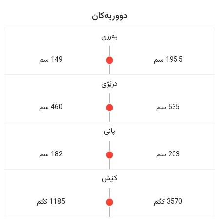
دووریەکان
بەرزی
195.5 سم
149 سم
درێژی
535 سم
460 سم
پانی
203 سم
182 سم
کێش
3570 کگم
1185 کگم