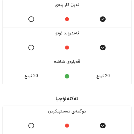
ئەپڵ کار پلەی
ئەندرۆید ئۆتۆ
قەبارەی شاشە
20 ئینج
20 ئینج
تەکنەلۆجیا
دوگمەی دەستپێکردن