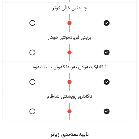
چاودێری خاڵی کوێر
برێکی فریاکەوتنی خۆکار
ئاگادارکردنەوەی بەریەککەوتن بۆ پێشەوە
ئاگاداری ڕۆیشتنی شەقام
تایبەتمەندی زیاتر