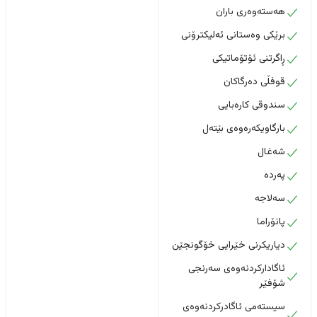
هەستەوەری باران
برێکی وەستانی ئەلیکترۆنی
ڕاگرتنی ئۆتۆماتیکی
قوفڵی دەرگاکان
سندوقی کارەبایی
بارگاویکەرەوەی بێتەل
شەغال
پەردە
سەلاجە
پانۆراما
دیاریکرنی خێرایی خۆگونجێن
ئاگادارکردنەوەی سەرنجی
شۆفێر
سیستەمی ئاگادرکردنەوەی