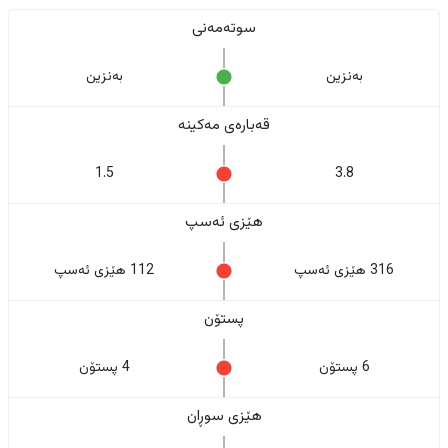
سوتەمەنی
بەنزین
بەنزین
قەبارەی مەکینە
1.5
3.8
هێزی ئەسپ
316 هێزی ئەسپ
112 هێزی ئەسپ
پستۆن
6 پستۆن
4 پستۆن
هێزی سوڕان