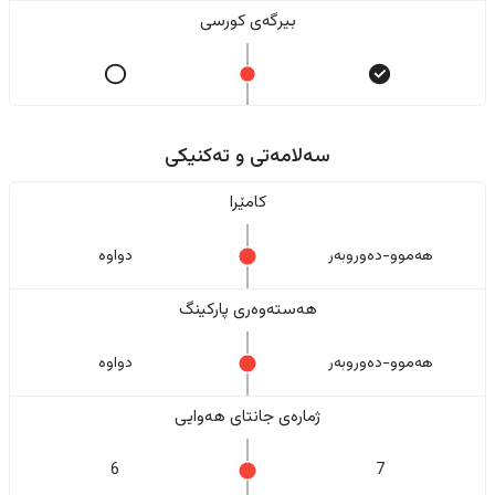
بیرگەی کورسی
سەلامەتی و تەکنیکی
کامێرا
هەموو-دەوروبەر
دواوە
هەستەوەری پارکینگ
هەموو-دەوروبەر
دواوە
ژمارەی جانتای هەوایی
6
7