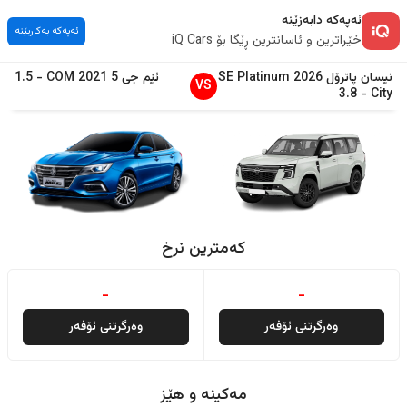
ئەپەکە دابەزێنە
ئەپەکە بەکاربێنە
خێراترین و ئاسانترین ڕێگا بۆ iQ Cars
نیسان
پاترۆل
2026
SE Platinum
ئێم جی
5
2021
COM
-
1.5
VS
3.8
-
City
کەمترین نرخ
-
-
وەرگرتنی ئۆفەر
وەرگرتنی ئۆفەر
مەکینە و هێز