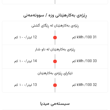
ڕێژەی بەکارهێنانی وزە / سووتەمەنی
ڕێژەى بەکارهێنان له ڕێگای گشتی
31 kWh /100 کم
12 لیتر/١٠٠ کم
ڕێژەى بەکارهێنان له ناو شار
33 kWh /100 کم
14 لیتر/١٠٠ کم
تێکڕای ڕێژەى بەکارهێنان
32 kWh /100 کم
13 لیتر/١٠٠ کم
سیستەمی میدیا