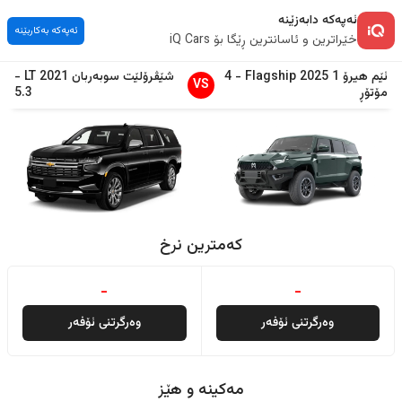
ئەپەکە دابەزێنە
ئەپەکە بەکاربێنە
خێراترین و ئاسانترین ڕێگا بۆ iQ Cars
ئێم هیرۆ
1
2025
Flagship
-
4
شێڤرۆلێت
سوبەربان
2021
LT
-
VS
مۆتۆڕ
5.3
کەمترین نرخ
-
-
وەرگرتنی ئۆفەر
وەرگرتنی ئۆفەر
مەکینە و هێز