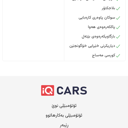
بلاجکتۆر
سوکان پاوەری کارەبایی
پاککەرەوەی هەوا
بارگاویکەرەوەی بێتەل
دیاریکرنی خێرایی خۆگونجێن
کورسی مەساج
ئۆتۆمبێلی نوێ
ئۆتۆمبێلی بەکارهاتوو
ڕێبەر