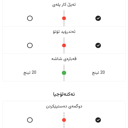
ئەپڵ کار پلەی
ئەندرۆید ئۆتۆ
قەبارەی شاشە
20 ئینج
20 ئینج
تەکنەلۆجیا
دوگمەی دەستپێکردن