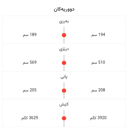
دووریەکان
بەرزی
194 سم
189 سم
درێژی
510 سم
569 سم
پانی
208 سم
205 سم
کێش
3920 کگم
3629 کگم