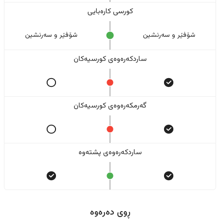
کورسی کارەبایی
شۆفێر و سەرنشین
شۆفێر و سەرنشین
ساردکەرەوەی کورسیەکان
گەرمکەرەوەی کورسیەکان
ساردکەرەوەی پشتەوە
ڕوی دەرەوە