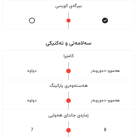
بیرگەی کورسی
سەلامەتی و تەکنیکی
کامێرا
هەموو-دەوروبەر
دواوە
هەستەوەری پارکینگ
هەموو-دەوروبەر
دواوە
ژمارەی جانتای هەوایی
7
8