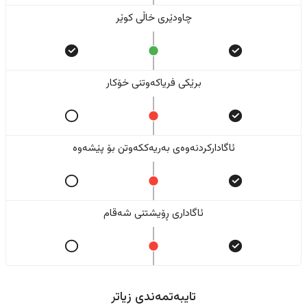
چاودێری خاڵی کوێر
برێکی فریاکەوتنی خۆکار
ئاگادارکردنەوەی بەریەککەوتن بۆ پێشەوە
ئاگاداری ڕۆیشتنی شەقام
تایبەتمەندی زیاتر