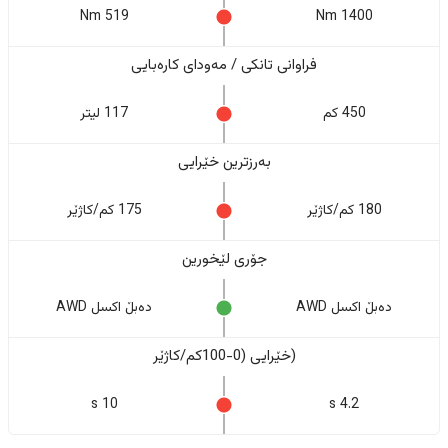
519 Nm
1400 Nm
فراوانی تانکی / مەودای کارەبایی
450 كم
117 لیتر
بەرزترین خێرایی
180 کم/کاژێر
175 کم/کاژێر
جۆری لێخورین
دەبڵ اکسل AWD
دەبڵ اکسل AWD
(خێرایی (0-100کم/کاژێر
10 s
4.2 s