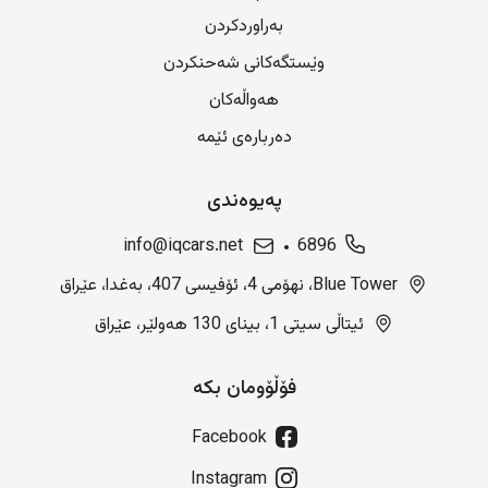
بەراوردکردن
وێستگەکانی شەحنکردن
هەواڵەکان
دەربارەی ئێمە
پەیوەندی
info@iqcars.net
6896
Blue Tower، نهۆمی 4، ئۆفیسی 407، بەغدا، عێراق
ئیتاڵی سیتی 1، بینای 130 هەولێر، عێراق
فۆڵۆومان بکە
Facebook
Instagram