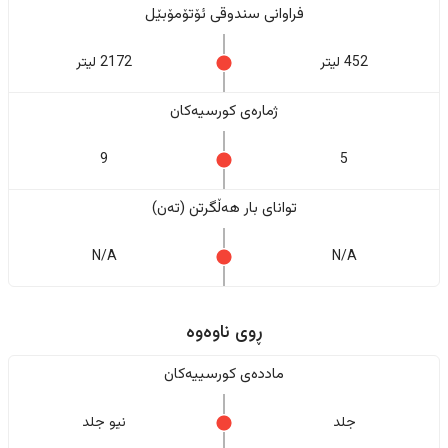
فراوانی سندوقی ئۆتۆمۆبێل
452 لیتر
2172 لیتر
ژمارەی کورسیەکان
9
5
تواناى بار هەڵگرتن (تەن)
N/A
N/A
ڕوی ناوەوە
ماددەی کورسییەکان
جلد
نیو جلد