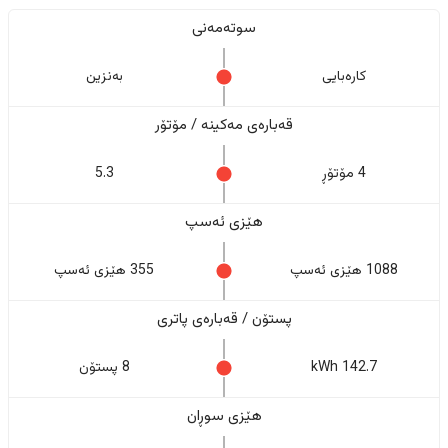
سوتەمەنی
کارەبایی
بەنزین
قەبارەی مەکینە / مۆتۆر
4 مۆتۆڕ
5.3
هێزی ئەسپ
1088 هێزی ئەسپ
355 هێزی ئەسپ
پستۆن / قەبارەی پاتری
142.7 kWh
8 پستۆن
هێزی سوڕان