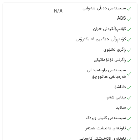
سیستەمی دەبڵی هەوایی
N/A
ABS
کۆنتڕۆڵکردنی خزان
کۆنتڕۆڵی جێگیری ئەلیکترۆنی
ڕاگری نشێوی
ڕاگرتنی ئۆتۆماتیکی
سیستەمی یارمەتیدانی
قەرەباڵغی هاتووچۆ
داتاشۆ
بینایی شەو
سلاید
سیستەمی کلیلی زیرەک
ئاوێنەی تەنیشت هیتەر
ئاوێنەی لاتەنیشتی کارەبایی