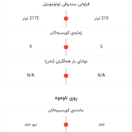
فراوانی سندوقی ئۆتۆمۆبێل
210 لیتر
2172 لیتر
ژمارەی کورسیەکان
9
5
تواناى بار هەڵگرتن (تەن)
N/A
N/A
ڕوی ناوەوە
ماددەی کورسییەکان
جلد
نیو جلد