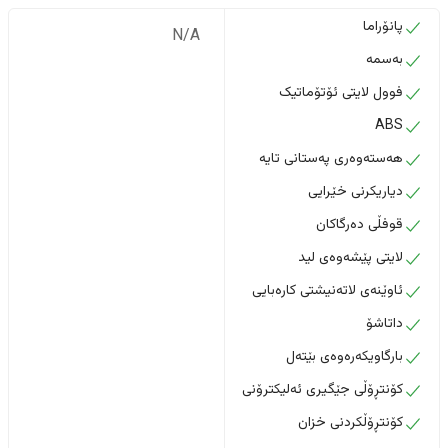
پانۆراما
N/A
بەسمە
فوول لایتی ئۆتۆماتیک
ABS
هەستەوەری پەستانی تایە
دیاریکرنی خێرایی
قوفڵی دەرگاکان
لایتی پێشەوەی لید
ئاوێنەی لاتەنیشتی کارەبایی
داتاشۆ
بارگاویکەرەوەی بێتەل
کۆنتڕۆڵی جێگیری ئەلیکترۆنی
کۆنتڕۆڵکردنی خزان