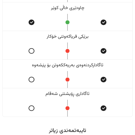
چاودێری خاڵی کوێر
برێکی فریاکەوتنی خۆکار
ئاگادارکردنەوەی بەریەککەوتن بۆ پێشەوە
ئاگاداری ڕۆیشتنی شەقام
تایبەتمەندی زیاتر