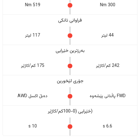
519 Nm
300 Nm
فراوانی تانکی
44 لیتر
117 لیتر
بەرزترین خێرایی
242 کم/کاژێر
175 کم/کاژێر
جۆری لێخورین
FWD پاڵنانی پێشەوە
دەبڵ اکسل AWD
(خێرایی (0-100کم/کاژێر
10 s
6.6 s