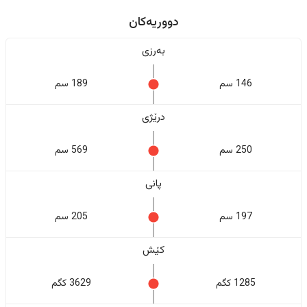
دووریەکان
بەرزی
146 سم
189 سم
درێژی
250 سم
569 سم
پانی
197 سم
205 سم
کێش
1285 کگم
3629 کگم