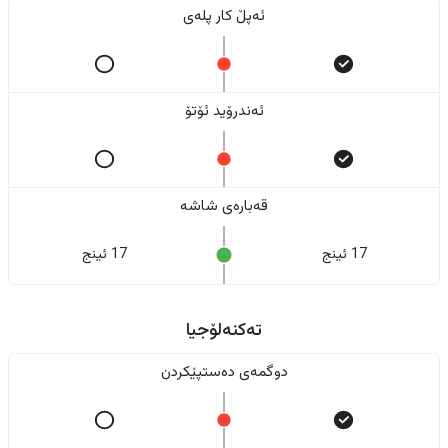
ئەپڵ کار پلەی
ئەندرۆید ئۆتۆ
قەبارەی شاشە
17 ئینج
17 ئینج
تەکنەلۆجیا
دوگمەی دەستپێکردن