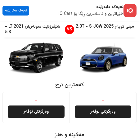
ئەپەکە دابەزێنە
ئەپەکە بەکاربێنە
خێراترین و ئاسانترین ڕێگا بۆ iQ Cars
مینی
کوپەر
2025
S JCW
-
2.0T
شێڤرۆلێت
سوبەربان
2021
LT
-
VS
5.3
کەمترین نرخ
-
-
وەرگرتنی ئۆفەر
وەرگرتنی ئۆفەر
مەکینە و هێز