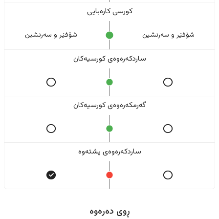
کورسی کارەبایی
شۆفێر و سەرنشین
شۆفێر و سەرنشین
ساردکەرەوەی کورسیەکان
گەرمکەرەوەی کورسیەکان
ساردکەرەوەی پشتەوە
ڕوی دەرەوە