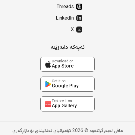
Threads
LinkedIn
X
ئەپەکە دابەزێنە
Download on
App Store
Get it on
Google Play
Explore it on
App Gallery
مافی لەبەرگرتنەوە © 2026 کۆمپانیای ئەلکیندی بۆ بازاڕگەری