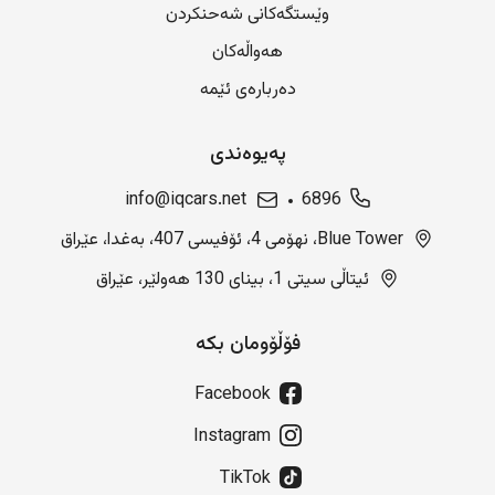
وێستگەکانی شەحنکردن
هەواڵەکان
دەربارەی ئێمە
پەیوەندی
info@iqcars.net
6896
Blue Tower، نهۆمی 4، ئۆفیسی 407، بەغدا، عێراق
ئیتاڵی سیتی 1، بینای 130 هەولێر، عێراق
فۆڵۆومان بکە
Facebook
Instagram
TikTok