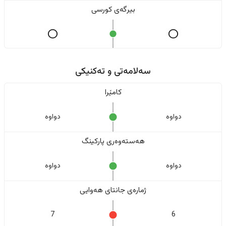
بیرگەی کورسی
سەلامەتی و تەکنیکی
کامێرا
دواوە
دواوە
هەستەوەری پارکینگ
دواوە
دواوە
ژمارەی جانتای هەوایی
7
6