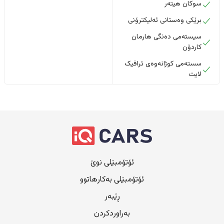
سوکان هیتەر
برێکی وەستانی ئەلیکترۆنی
سیستەمی دەنگی هارمان
کاردۆن
سستەمی کوژانەوەی ترافیک
لایت
ئۆتۆمبێلی نوێ
ئۆتۆمبێلی بەکارهاتوو
ڕێبەر
بەراوردکردن