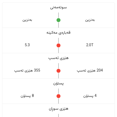
سوتەمەنی
بەنزین
بەنزین
قەبارەی مەکینە
5.3
2.0T
هێزی ئەسپ
204 هێزی ئەسپ
355 هێزی ئەسپ
پستۆن
4 پستۆن
8 پستۆن
هێزی سوڕان