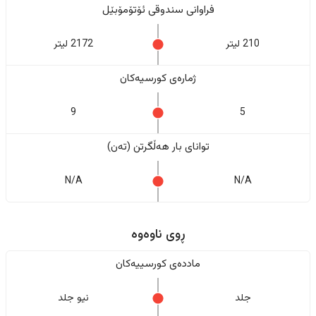
فراوانی سندوقی ئۆتۆمۆبێل
210 لیتر
2172 لیتر
ژمارەی کورسیەکان
9
5
تواناى بار هەڵگرتن (تەن)
N/A
N/A
ڕوی ناوەوە
ماددەی کورسییەکان
جلد
نیو جلد