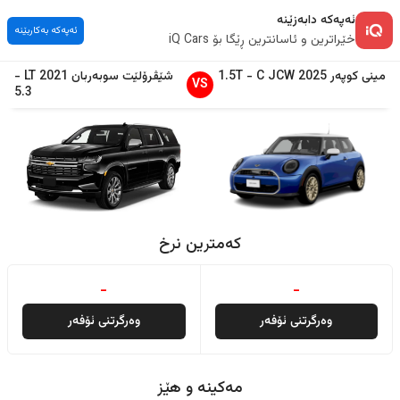
ئەپەکە دابەزێنە
ئەپەکە بەکاربێنە
خێراترین و ئاسانترین ڕێگا بۆ iQ Cars
مینی
کوپەر
2025
C JCW
-
1.5T
شێڤرۆلێت
سوبەربان
2021
LT
-
VS
5.3
کەمترین نرخ
-
-
وەرگرتنی ئۆفەر
وەرگرتنی ئۆفەر
مەکینە و هێز