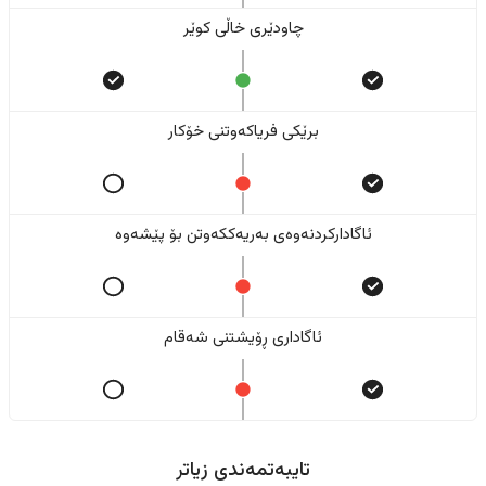
چاودێری خاڵی کوێر
برێکی فریاکەوتنی خۆکار
ئاگادارکردنەوەی بەریەککەوتن بۆ پێشەوە
ئاگاداری ڕۆیشتنی شەقام
تایبەتمەندی زیاتر