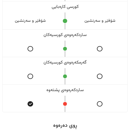
کورسی کارەبایی
شۆفێر و سەرنشین
شۆفێر و سەرنشین
ساردکەرەوەی کورسیەکان
گەرمکەرەوەی کورسیەکان
ساردکەرەوەی پشتەوە
ڕوی دەرەوە