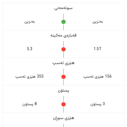
سوتەمەنی
بەنزین
بەنزین
قەبارەی مەکینە
5.3
1.5T
هێزی ئەسپ
156 هێزی ئەسپ
355 هێزی ئەسپ
پستۆن
3 پستۆن
8 پستۆن
هێزی سوڕان