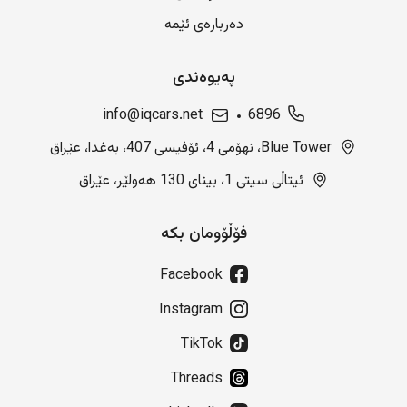
دەربارەی ئێمە
پەیوەندی
info@iqcars.net
6896
Blue Tower، نهۆمی 4، ئۆفیسی 407، بەغدا، عێراق
ئیتاڵی سیتی 1، بینای 130 هەولێر، عێراق
فۆڵۆومان بکە
Facebook
Instagram
TikTok
Threads