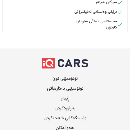
سوکان هیتەر
برێکی وەستانی ئەلیکترۆنی
سیستەمی دەنگی هارمان
کاردۆن
ئۆتۆمبێلی نوێ
ئۆتۆمبێلی بەکارهاتوو
ڕێبەر
بەراوردکردن
وێستگەکانی شەحنکردن
هەواڵەکان