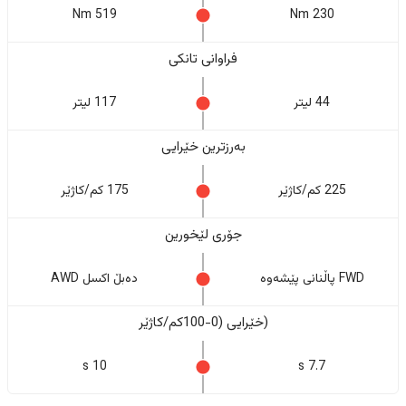
519 Nm
230 Nm
فراوانی تانکی
44 لیتر
117 لیتر
بەرزترین خێرایی
225 کم/کاژێر
175 کم/کاژێر
جۆری لێخورین
FWD پاڵنانی پێشەوە
دەبڵ اکسل AWD
(خێرایی (0-100کم/کاژێر
10 s
7.7 s