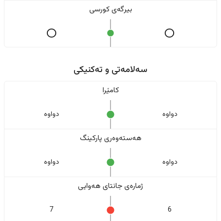
بیرگەی کورسی
سەلامەتی و تەکنیکی
کامێرا
دواوە
دواوە
هەستەوەری پارکینگ
دواوە
دواوە
ژمارەی جانتای هەوایی
7
6