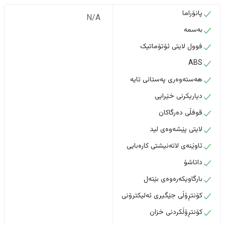
پانۆراما
N/A
بەسمە
فوول لایتی ئۆتۆماتیک
ABS
هەستەوەری پەستانی تایە
دیاریکرنی خێرایی
قوفڵی دەرگاکان
لایتی پێشەوەی لید
ئاوێنەی لاتەنیشتی کارەبایی
داتاشۆ
بارگاویکەرەوەی بێتەل
کۆنتڕۆڵی جێگیری ئەلیکترۆنی
کۆنتڕۆڵکردنی خزان