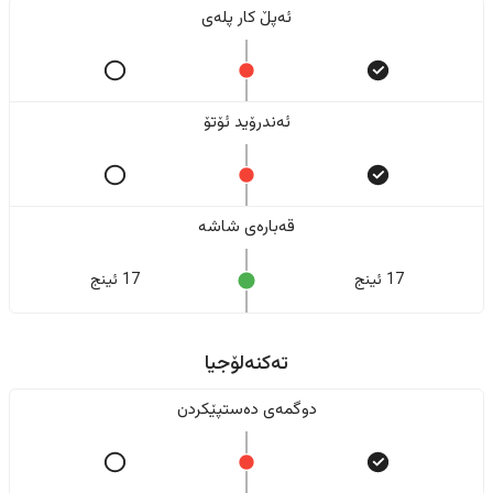
ئەپڵ کار پلەی
ئەندرۆید ئۆتۆ
قەبارەی شاشە
17 ئینج
17 ئینج
تەکنەلۆجیا
دوگمەی دەستپێکردن