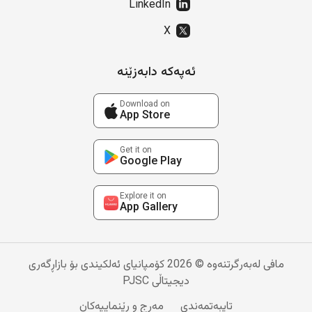
LinkedIn
X
ئەپەکە دابەزێنە
Download on
App Store
Get it on
Google Play
Explore it on
App Gallery
مافی لەبەرگرتنەوە © 2026 کۆمپانیای ئەلکیندی بۆ بازاڕگەری
دیجیتاڵی PJSC
تایبەتمەندی
مەرج و ڕێنماییەکان