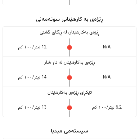
ڕێژەى به کارهێنانی سوتەمەنی
ڕێژەى بەکارهێنان له ڕێگای گشتی
N/A
12 لیتر/١٠٠ کم
ڕێژەى بەکارهێنان له ناو شار
N/A
14 لیتر/١٠٠ کم
تێکڕای ڕێژەى بەکارهێنان
6.2 لیتر/١٠٠ کم
13 لیتر/١٠٠ کم
سیستەمی میدیا