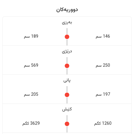
دووریەکان
بەرزی
146 سم
189 سم
درێژی
250 سم
569 سم
پانی
197 سم
205 سم
کێش
1260 کگم
3629 کگم