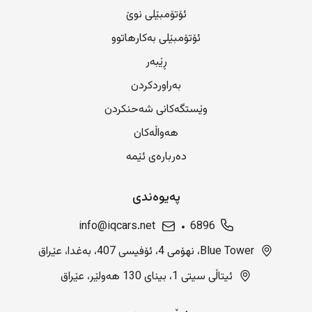
ئۆتۆمبێلی نوێ
ئۆتۆمبێلی بەکارهاتوو
ڕێبەر
بەراوردکردن
وێستگەکانی شەحنکردن
هەواڵەکان
دەربارەی ئێمە
پەیوەندی
info@iqcars.net
6896
Blue Tower، نهۆمی 4، ئۆفیسی 407، بەغدا، عێراق
ئیتاڵی سیتی 1، بینای 130 هەولێر، عێراق