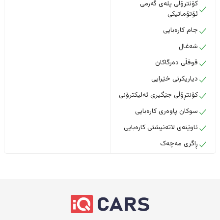
کۆنترۆڵی پلەی گەرمی
ئۆتۆماتیکی
جام کارەبایی
شەغال
قوفڵی دەرگاکان
دیاریکرنی خێرایی
کۆنتڕۆڵی جێگیری ئەلیکترۆنی
سوکان پاوەری کارەبایی
ئاوێنەی لاتەنیشتی کارەبایی
ڕاگری مەچەک