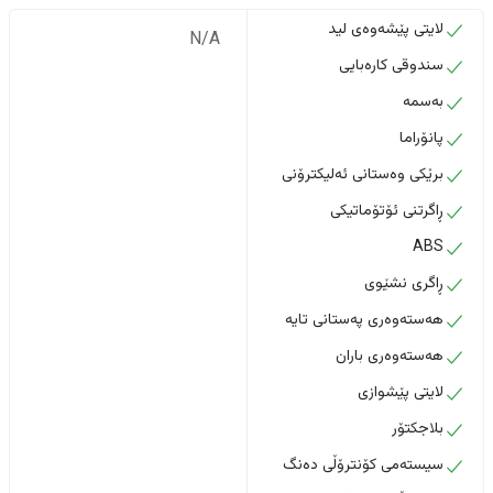
لایتی پێشەوەی لید
N/A
سندوقی کارەبایی
بەسمە
پانۆراما
برێکی وەستانی ئەلیکترۆنی
ڕاگرتنی ئۆتۆماتیکی
ABS
ڕاگری نشێوی
هەستەوەری پەستانی تایە
هەستەوەری باران
لایتی پێشوازی
بلاجکتۆر
سیستەمی کۆنترۆڵی دەنگ