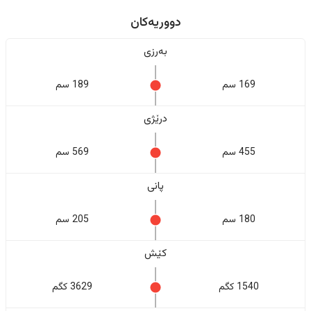
دووریەکان
بەرزی
169 سم
189 سم
درێژی
455 سم
569 سم
پانی
180 سم
205 سم
کێش
1540 کگم
3629 کگم