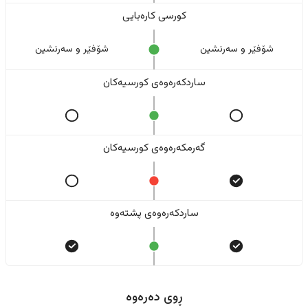
کورسی کارەبایی
شۆفێر و سەرنشین
شۆفێر و سەرنشین
ساردکەرەوەی کورسیەکان
گەرمکەرەوەی کورسیەکان
ساردکەرەوەی پشتەوە
ڕوی دەرەوە