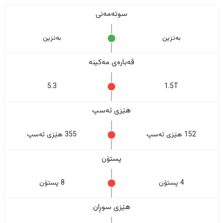
سوتەمەنی
بەنزین
بەنزین
قەبارەی مەکینە
5.3
1.5T
هێزی ئەسپ
152 هێزی ئەسپ
355 هێزی ئەسپ
پستۆن
4 پستۆن
8 پستۆن
هێزی سوڕان