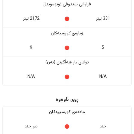
فراوانی سندوقی ئۆتۆمۆبێل
331 لیتر
2172 لیتر
ژمارەی کورسیەکان
9
5
تواناى بار هەڵگرتن (تەن)
N/A
N/A
ڕوی ناوەوە
ماددەی کورسییەکان
جلد
نیو جلد