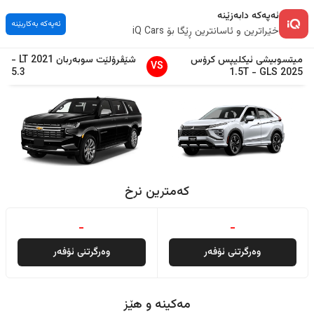
ئەپەکە دابەزێنە
ئەپەکە بەکاربێنە
خێراترین و ئاسانترین ڕێگا بۆ iQ Cars
میتسوبیشی
ئیکلیپس کرۆس
شێڤرۆلێت
سوبەربان
2021
LT
-
VS
5.3
1.5T
-
GLS
2025
کەمترین نرخ
-
-
وەرگرتنی ئۆفەر
وەرگرتنی ئۆفەر
مەکینە و هێز