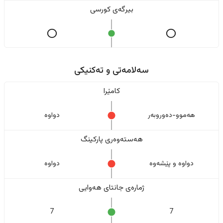
بیرگەی کورسی
سەلامەتی و تەکنیکی
کامێرا
هەموو-دەوروبەر
دواوە
هەستەوەری پارکینگ
دواوە و پێشەوە
دواوە
ژمارەی جانتای هەوایی
7
7