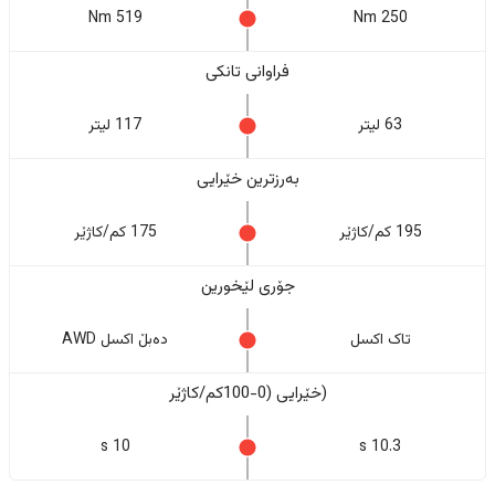
519 Nm
250 Nm
فراوانی تانکی
63 لیتر
117 لیتر
بەرزترین خێرایی
195 کم/کاژێر
175 کم/کاژێر
جۆری لێخورین
تاک اکسل
دەبڵ اکسل AWD
(خێرایی (0-100کم/کاژێر
10 s
10.3 s