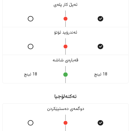
ئەپڵ کار پلەی
ئەندرۆید ئۆتۆ
قەبارەی شاشە
18 ئینج
18 ئینج
تەکنەلۆجیا
دوگمەی دەستپێکردن