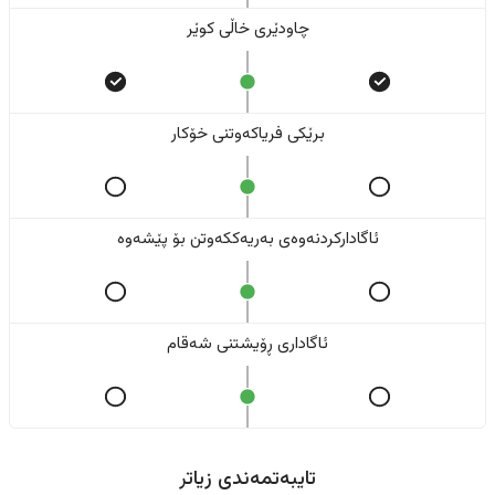
چاودێری خاڵی کوێر
برێکی فریاکەوتنی خۆکار
ئاگادارکردنەوەی بەریەککەوتن بۆ پێشەوە
ئاگاداری ڕۆیشتنی شەقام
تایبەتمەندی زیاتر