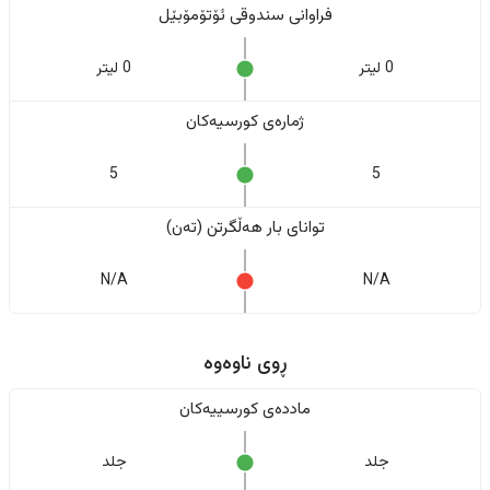
فراوانی سندوقی ئۆتۆمۆبێل
0 لیتر
0 لیتر
ژمارەی کورسیەکان
5
5
تواناى بار هەڵگرتن (تەن)
N/A
N/A
ڕوی ناوەوە
ماددەی کورسییەکان
جلد
جلد