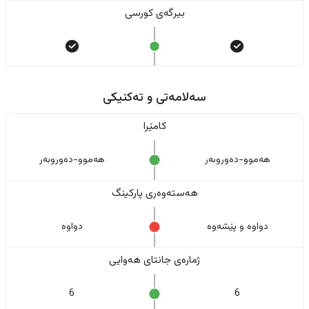
بیرگەی کورسی
سەلامەتی و تەکنیکی
کامێرا
هەموو-دەوروبەر
هەموو-دەوروبەر
هەستەوەری پارکینگ
دواوە و پێشەوە
دواوە
ژمارەی جانتای هەوایی
6
6