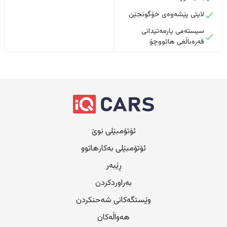
لایتی پێشەوەی خۆگونجێن
سیستەمی یارمەتیدانی
قەرەباڵغی هاتووچۆ
ئۆتۆمبێلی نوێ
ئۆتۆمبێلی بەکارهاتوو
ڕێبەر
بەراوردکردن
وێستگەکانی شەحنکردن
هەواڵەکان