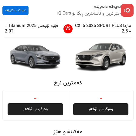
ئەپەکە دابەزێنە
ئەپەکە بەکاربێنە
خێراترین و ئاسانترین ڕێگا بۆ iQ Cars
مازدا
SPORT PLUS
2025
CX-5
فۆرد
تۆرەس
2025
Titanium
-
VS
2.0T
2.5
-
کەمترین نرخ
-
-
وەرگرتنی ئۆفەر
وەرگرتنی ئۆفەر
مەکینە و هێز