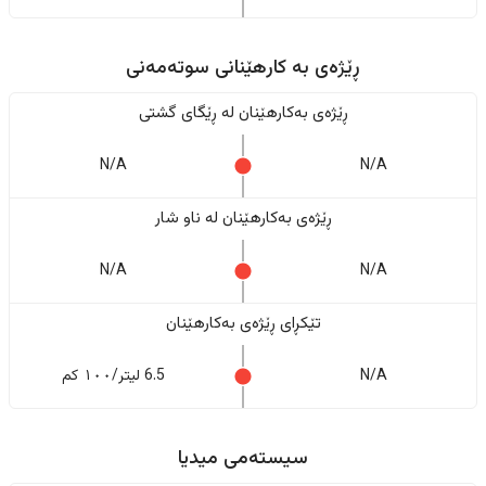
ڕێژەى به کارهێنانی سوتەمەنی
ڕێژەى بەکارهێنان له ڕێگای گشتی
N/A
N/A
ڕێژەى بەکارهێنان له ناو شار
N/A
N/A
تێکڕای ڕێژەى بەکارهێنان
N/A
6.5 لیتر/١٠٠ کم
سیستەمی میدیا