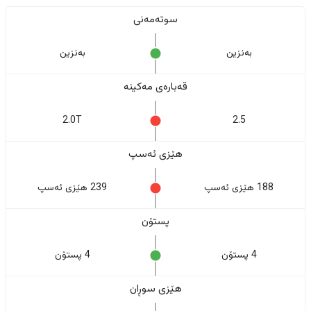
سوتەمەنی
بەنزین
بەنزین
قەبارەی مەکینە
2.0T
2.5
هێزی ئەسپ
188 هێزی ئەسپ
239 هێزی ئەسپ
پستۆن
4 پستۆن
4 پستۆن
هێزی سوڕان