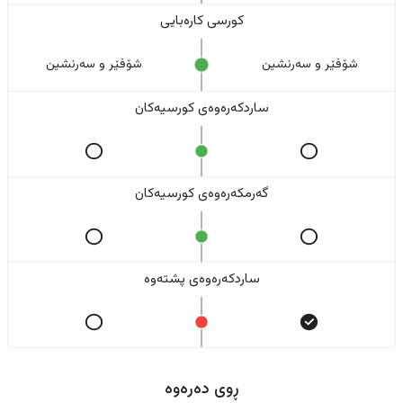
کورسی کارەبایی
شۆفێر و سەرنشین
شۆفێر و سەرنشین
ساردکەرەوەی کورسیەکان
گەرمکەرەوەی کورسیەکان
ساردکەرەوەی پشتەوە
ڕوی دەرەوە