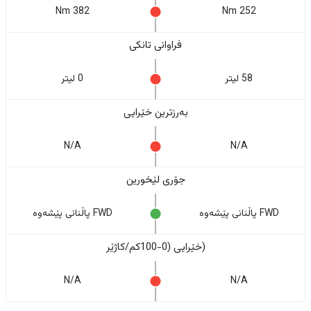
382 Nm
252 Nm
فراوانی تانکی
58 لیتر
0 لیتر
بەرزترین خێرایی
N/A
N/A
جۆری لێخورین
FWD پاڵنانی پێشەوە
FWD پاڵنانی پێشەوە
(خێرایی (0-100کم/کاژێر
N/A
N/A