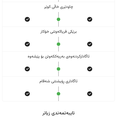
چاودێری خاڵی کوێر
برێکی فریاکەوتنی خۆکار
ئاگادارکردنەوەی بەریەککەوتن بۆ پێشەوە
ئاگاداری ڕۆیشتنی شەقام
تایبەتمەندی زیاتر