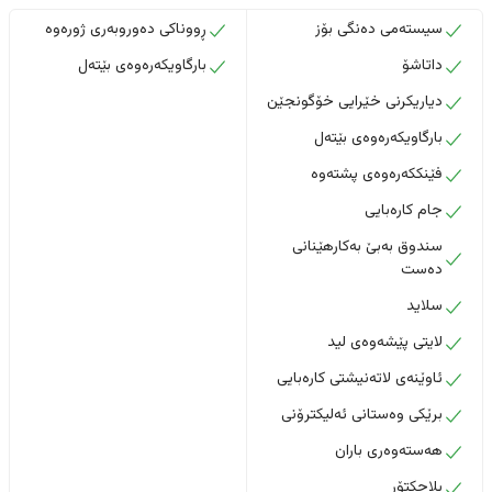
سیستەمی دەنگی بۆز
ڕووناکی دەوروبەری ژورەوە
داتاشۆ
بارگاویکەرەوەی بێتەل
دیاریکرنی خێرایی خۆگونجێن
بارگاویکەرەوەی بێتەل
فێنککەرەوەی پشتەوە
جام کارەبایی
سندوق بەبێ بەکارهێنانی
دەست
سلاید
لایتی پێشەوەی لید
ئاوێنەی لاتەنیشتی کارەبایی
برێکی وەستانی ئەلیکترۆنی
هەستەوەری باران
بلاجکتۆر