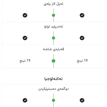
ئەپڵ کار پلەی
ئەندرۆید ئۆتۆ
قەبارەی شاشە
19 ئینج
19 ئینج
تەکنەلۆجیا
دوگمەی دەستپێکردن