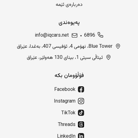
دەربارەی ئێمە
پەیوەندی
info@iqcars.net
6896
Blue Tower، نهۆمی 4، ئۆفیسی 407، بەغدا، عێراق
ئیتاڵی سیتی 1، بینای 130 هەولێر، عێراق
فۆڵۆومان بکە
Facebook
Instagram
TikTok
Threads
LinkedIn