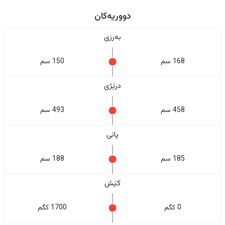
دووریەکان
بەرزی
168 سم
150 سم
درێژی
458 سم
493 سم
پانی
185 سم
188 سم
کێش
0 کگم
1700 کگم