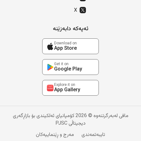
X
ئەپەکە دابەزێنە
Download on
App Store
Get it on
Google Play
Explore it on
App Gallery
مافی لەبەرگرتنەوە © 2026 کۆمپانیای ئەلکیندی بۆ بازاڕگەری
دیجیتاڵی PJSC
تایبەتمەندی
مەرج و ڕێنماییەکان