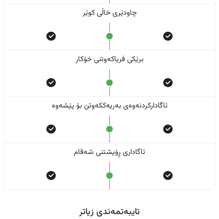
چاودێری خاڵی کوێر
برێکی فریاکەوتنی خۆکار
ئاگادارکردنەوەی بەریەککەوتن بۆ پێشەوە
ئاگاداری ڕۆیشتنی شەقام
تایبەتمەندی زیاتر