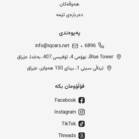
هەواڵەکان
دەربارەی ئێمە
پەیوەندی
info@iqcars.net
6896
Blue Tower، نهۆمی 4، ئۆفیسی 407، بەغدا، عێراق
ئیتاڵی سیتی 1، بینای 130 هەولێر، عێراق
فۆڵۆومان بکە
Facebook
Instagram
TikTok
Threads