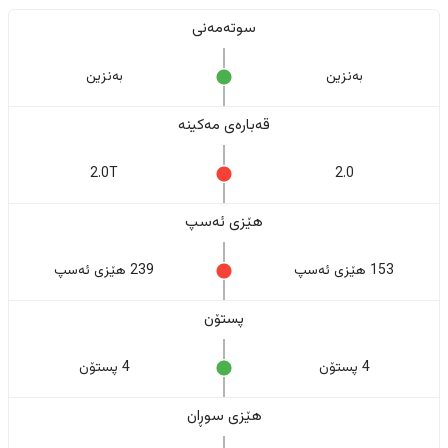
سوتەمەنی
بەنزین
بەنزین
قەبارەی مەکینە
2.0T
2.0
هێزی ئەسپ
153 هێزی ئەسپ
239 هێزی ئەسپ
پستۆن
4 پستۆن
4 پستۆن
هێزی سوڕان