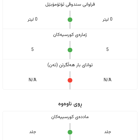
فراوانی سندوقی ئۆتۆمۆبێل
0 لیتر
0 لیتر
ژمارەی کورسیەکان
5
5
تواناى بار هەڵگرتن (تەن)
N/A
N/A
ڕوی ناوەوە
ماددەی کورسییەکان
جلد
جلد