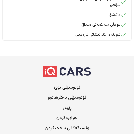
شۆفێر
داتاشۆ
قوفڵی سەلامەتی منداڵ
ئاوێنەی لاتەنیشتی کارەبایی
ئۆتۆمبێلی نوێ
ئۆتۆمبێلی بەکارهاتوو
ڕێبەر
بەراوردکردن
وێستگەکانی شەحنکردن