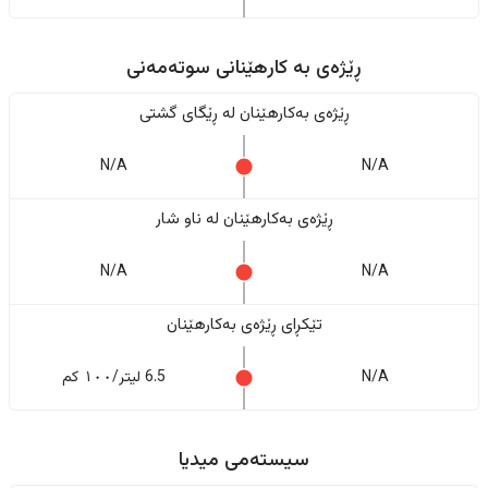
ڕێژەى به کارهێنانی سوتەمەنی
ڕێژەى بەکارهێنان له ڕێگای گشتی
N/A
N/A
ڕێژەى بەکارهێنان له ناو شار
N/A
N/A
تێکڕای ڕێژەى بەکارهێنان
N/A
6.5 لیتر/١٠٠ کم
سیستەمی میدیا