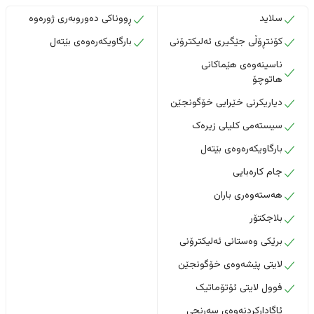
سلاید
ڕووناکی دەوروبەری ژورەوە
کۆنتڕۆڵی جێگیری ئەلیکترۆنی
بارگاویکەرەوەی بێتەل
ناسینەوەی هێماکانی
هاتوچۆ
دیاریکرنی خێرایی خۆگونجێن
سیستەمی کلیلی زیرەک
بارگاویکەرەوەی بێتەل
جام کارەبایی
هەستەوەری باران
بلاجکتۆر
برێکی وەستانی ئەلیکترۆنی
لایتی پێشەوەی خۆگونجێن
فوول لایتی ئۆتۆماتیک
ئاگادارکردنەوەی سەرنجی