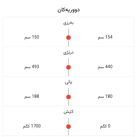
دووریەکان
بەرزی
154 سم
150 سم
درێژی
440 سم
493 سم
پانی
180 سم
188 سم
کێش
0 کگم
1700 کگم