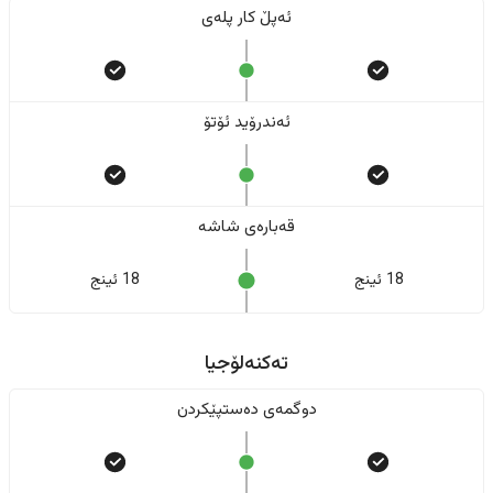
ئەپڵ کار پلەی
ئەندرۆید ئۆتۆ
قەبارەی شاشە
18 ئینج
18 ئینج
تەکنەلۆجیا
دوگمەی دەستپێکردن