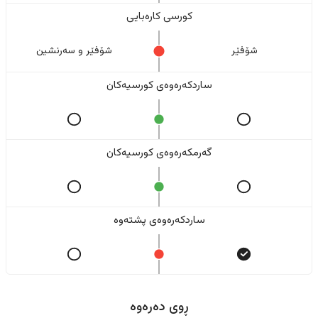
کورسی کارەبایی
شۆفێر
شۆفێر و سەرنشین
ساردکەرەوەی کورسیەکان
گەرمکەرەوەی کورسیەکان
ساردکەرەوەی پشتەوە
ڕوی دەرەوە