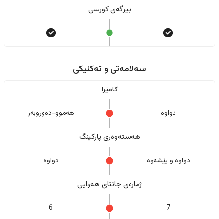
بیرگەی کورسی
سەلامەتی و تەکنیکی
کامێرا
دواوە
هەموو-دەوروبەر
هەستەوەری پارکینگ
دواوە و پێشەوە
دواوە
ژمارەی جانتای هەوایی
6
7