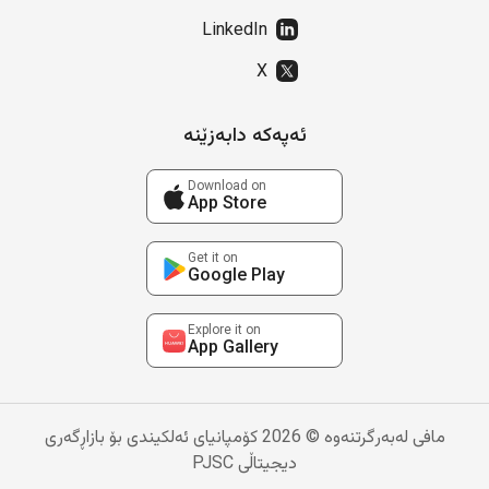
LinkedIn
X
ئەپەکە دابەزێنە
Download on
App Store
Get it on
Google Play
Explore it on
App Gallery
مافی لەبەرگرتنەوە © 2026 کۆمپانیای ئەلکیندی بۆ بازاڕگەری
دیجیتاڵی PJSC