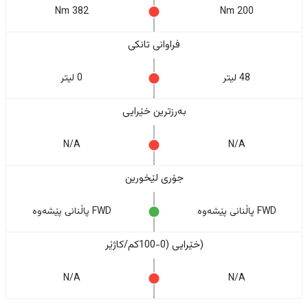
382 Nm
200 Nm
فراوانی تانکی
48 لیتر
0 لیتر
بەرزترین خێرایی
N/A
N/A
جۆری لێخورین
FWD پاڵنانی پێشەوە
FWD پاڵنانی پێشەوە
(خێرایی (0-100کم/کاژێر
N/A
N/A