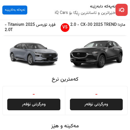
ئەپەکە دابەزێنە
ئەپەکە بەکاربێنە
خێراترین و ئاسانترین ڕێگا بۆ iQ Cars
مازدا
TREND
2025
CX-30
-
2.0
فۆرد
تۆرەس
2025
Titanium
-
VS
2.0T
کەمترین نرخ
-
-
وەرگرتنی ئۆفەر
وەرگرتنی ئۆفەر
مەکینە و هێز