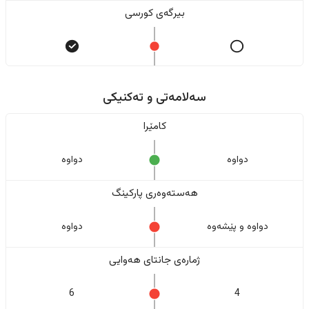
بیرگەی کورسی
سەلامەتی و تەکنیکی
کامێرا
دواوە
دواوە
هەستەوەری پارکینگ
دواوە و پێشەوە
دواوە
ژمارەی جانتای هەوایی
6
4