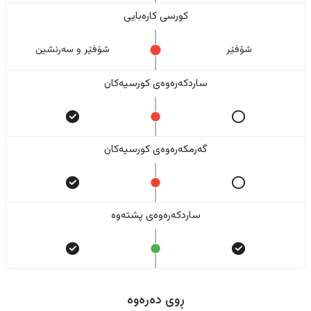
کورسی کارەبایی
شۆفێر
شۆفێر و سەرنشین
ساردکەرەوەی کورسیەکان
گەرمکەرەوەی کورسیەکان
ساردکەرەوەی پشتەوە
ڕوی دەرەوە