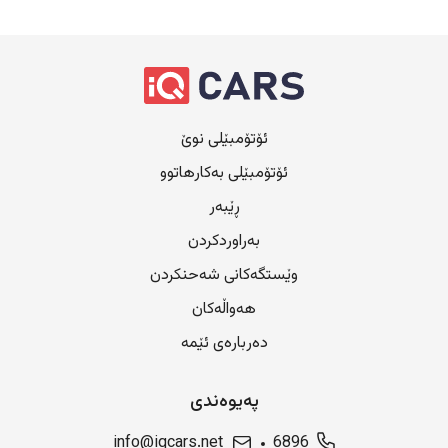
ئۆتۆمبێلی نوێ
ئۆتۆمبێلی بەکارهاتوو
ڕێبەر
بەراوردکردن
وێستگەکانی شەحنکردن
هەواڵەکان
دەربارەی ئێمە
پەیوەندی
info@iqcars.net
6896