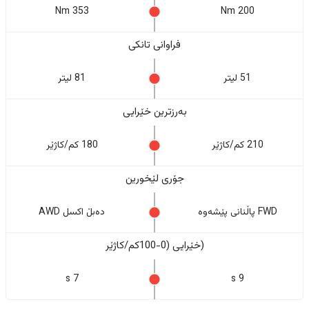
353 Nm
200 Nm
فراوانی تانکی
51 لیتر
81 لیتر
بەرزترین خێرایی
210 کم/کاژێر
180 کم/کاژێر
جۆری لێخورین
FWD پاڵنانی پێشەوە
دەبڵ اکسل AWD
(خێرایی (0-100کم/کاژێر
7 s
9 s