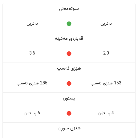
سوتەمەنی
بەنزین
بەنزین
قەبارەی مەکینە
3.6
2.0
هێزی ئەسپ
153 هێزی ئەسپ
285 هێزی ئەسپ
پستۆن
4 پستۆن
6 پستۆن
هێزی سوڕان