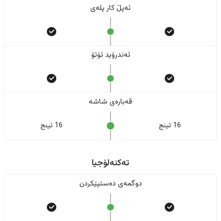
ئەپڵ کار پلەی
ئەندرۆید ئۆتۆ
قەبارەی شاشە
16 ئینج
16 ئینج
تەکنەلۆجیا
دوگمەی دەستپێکردن