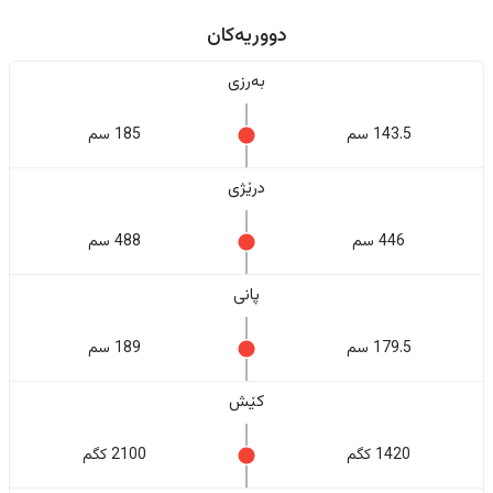
دووریەکان
بەرزی
143.5 سم
185 سم
درێژی
446 سم
488 سم
پانی
179.5 سم
189 سم
کێش
1420 کگم
2100 کگم