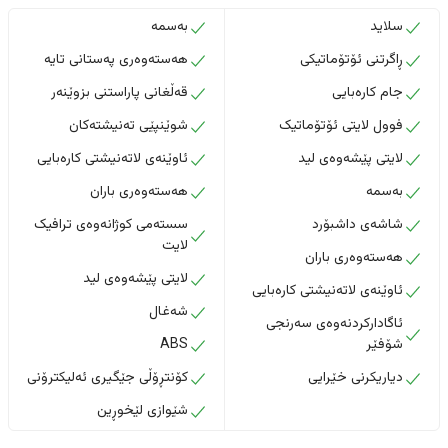
سلاید
بەسمە
ڕاگرتنی ئۆتۆماتیکی
هەستەوەری پەستانی تایە
جام کارەبایی
قەڵغانی پاراستنی بزوێنەر
فوول لایتی ئۆتۆماتیک
شوێنپێی تەنیشتەکان
لایتی پێشەوەی لید
ئاوێنەی لاتەنیشتی کارەبایی
بەسمە
هەستەوەری باران
شاشەی داشبۆرد
سستەمی کوژانەوەی ترافیک
لایت
هەستەوەری باران
لایتی پێشەوەی لید
ئاوێنەی لاتەنیشتی کارەبایی
شەغال
ئاگادارکردنەوەی سەرنجی
شۆفێر
ABS
دیاریکرنی خێرایی
کۆنتڕۆڵی جێگیری ئەلیکترۆنی
شێوازی لێخوڕین