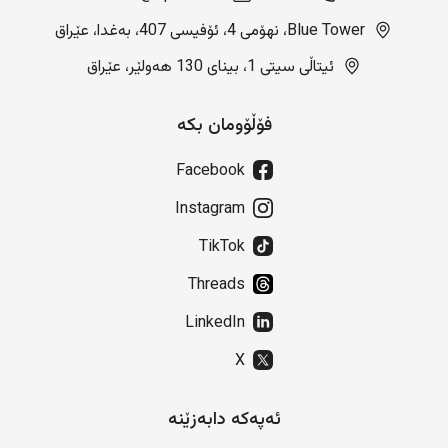
Blue Tower، نهۆمی 4، ئۆفیسی 407، بەغدا، عێراق
ئیتاڵی سیتی 1، بینای 130 هەولێر، عێراق
فۆڵۆومان بکە
Facebook
Instagram
TikTok
Threads
LinkedIn
X
ئەپەکە دابەزێنە