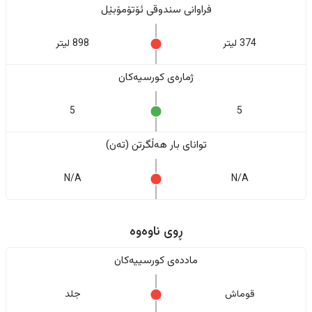
فراوانی سندوقی ئۆتۆمۆبێل
374 لیتر
898 لیتر
ژمارەی کورسیەکان
5
5
تواناى بار هەڵگرتن (تەن)
N/A
N/A
ڕوی ناوەوە
ماددەی کورسییەکان
قوماش
جلد