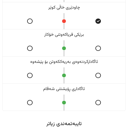
چاودێری خاڵی کوێر
برێکی فریاکەوتنی خۆکار
ئاگادارکردنەوەی بەریەککەوتن بۆ پێشەوە
ئاگاداری ڕۆیشتنی شەقام
تایبەتمەندی زیاتر