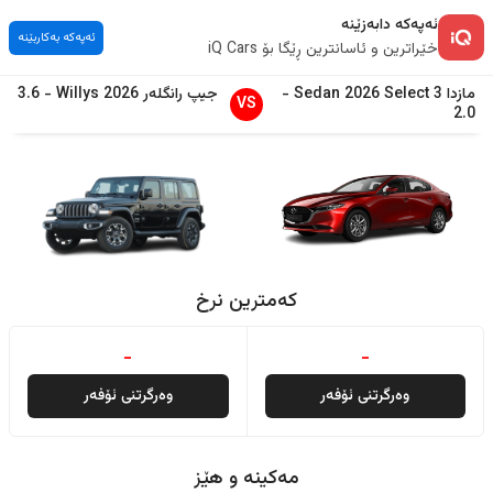
ئەپەکە دابەزێنە
ئەپەکە بەکاربێنە
خێراترین و ئاسانترین ڕێگا بۆ iQ Cars
مازدا
3 Sedan
Select
2026
-
جیپ
رانگلەر
2026
Willys
-
3.6
VS
2.0
کەمترین نرخ
-
-
وەرگرتنی ئۆفەر
وەرگرتنی ئۆفەر
مەکینە و هێز