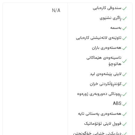
سندوقی کارەبایی
N/A
ڕاگری نشێوی
بەسمە
ئاوێنەی لاتەنیشتی کارەبایی
هەستەوەری باران
ناسینەوەی هێماکانی
هاتوچۆ
لایتی پێشەوەی لید
کۆنتڕۆڵکردنی خزان
ڕووناکی دەوروبەری ژورەوە
ABS
هەستەوەری پەستانی تایە
فوول لایتی ئۆتۆماتیک
دیاریکرنی خێرایی خۆگونجێن