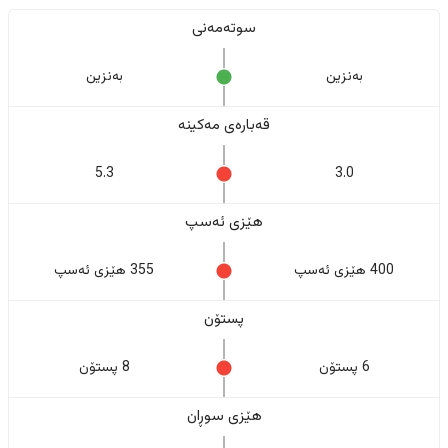
سوتەمەنی
بەنزین
بەنزین
قەبارەی مەکینە
5.3
3.0
هێزی ئەسپ
400 هێزی ئەسپ
355 هێزی ئەسپ
پستۆن
6 پستۆن
8 پستۆن
هێزی سوڕان