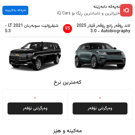
ئەپەکە دابەزێنە
ئەپەکە بەکاربێنە
خێراترین و ئاسانترین ڕێگا بۆ iQ Cars
لاند ڕۆڤەر
ڕانج ڕۆڤەر ڤێلار
2025
شێڤرۆلێت
سوبەربان
2021
LT
-
VS
5.3
3.0
-
Autobiography
کەمترین نرخ
-
-
وەرگرتنی ئۆفەر
وەرگرتنی ئۆفەر
مەکینە و هێز