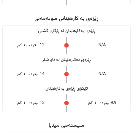
ڕێژەى به کارهێنانی سوتەمەنی
ڕێژەى بەکارهێنان له ڕێگای گشتی
N/A
12 لیتر/١٠٠ کم
ڕێژەى بەکارهێنان له ناو شار
N/A
14 لیتر/١٠٠ کم
تێکڕای ڕێژەى بەکارهێنان
9.9 لیتر/١٠٠ کم
13 لیتر/١٠٠ کم
سیستەمی میدیا