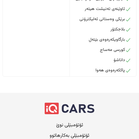
ئاوێنەی تەنیشت هیتەر
برێکی وەستانی ئەلیکترۆنی
بلاجکتۆر
بارگاویکەرەوەی بێتەل
کورسی مەساج
داتاشۆ
پاککەرەوەی هەوا
ئۆتۆمبێلی نوێ
ئۆتۆمبێلی بەکارهاتوو