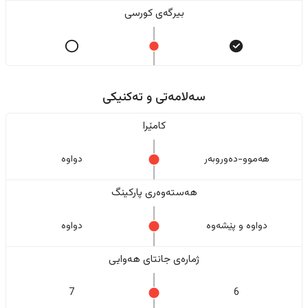
بیرگەی کورسی
سەلامەتی و تەکنیکی
کامێرا
هەموو-دەوروبەر
دواوە
هەستەوەری پارکینگ
دواوە و پێشەوە
دواوە
ژمارەی جانتای هەوایی
7
6