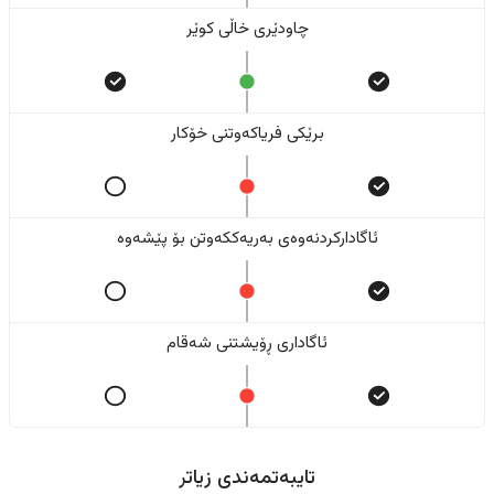
چاودێری خاڵی کوێر
برێکی فریاکەوتنی خۆکار
ئاگادارکردنەوەی بەریەککەوتن بۆ پێشەوە
ئاگاداری ڕۆیشتنی شەقام
تایبەتمەندی زیاتر