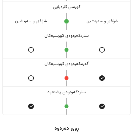
کورسی کارەبایی
شۆفێر و سەرنشین
شۆفێر و سەرنشین
ساردکەرەوەی کورسیەکان
گەرمکەرەوەی کورسیەکان
ساردکەرەوەی پشتەوە
ڕوی دەرەوە