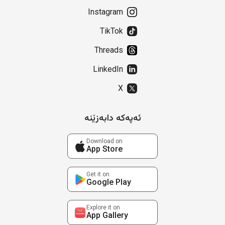
Instagram
TikTok
Threads
LinkedIn
X
ئەپەکە دابەزێنە
Download on
App Store
Get it on
Google Play
Explore it on
App Gallery