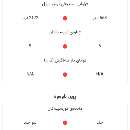
فراوانی سندوقی ئۆتۆمۆبێل
568 لیتر
2172 لیتر
ژمارەی کورسیەکان
9
5
تواناى بار هەڵگرتن (تەن)
N/A
N/A
ڕوی ناوەوە
ماددەی کورسییەکان
جلد
نیو جلد