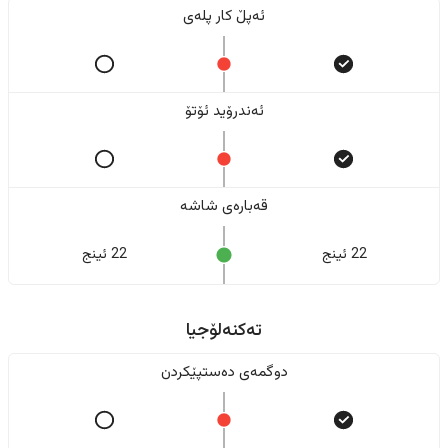
ئەپڵ کار پلەی
ئەندرۆید ئۆتۆ
قەبارەی شاشە
22 ئینج
22 ئینج
تەکنەلۆجیا
دوگمەی دەستپێکردن