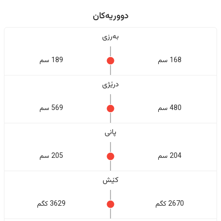
دووریەکان
بەرزی
168 سم
189 سم
درێژی
480 سم
569 سم
پانی
204 سم
205 سم
کێش
2670 کگم
3629 کگم