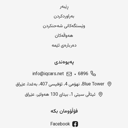
ڕێبەر
بەراوردکردن
وێستگەکانی شەحنکردن
هەواڵەکان
دەربارەی ئێمە
پەیوەندی
info@iqcars.net
6896
Blue Tower، نهۆمی 4، ئۆفیسی 407، بەغدا، عێراق
ئیتاڵی سیتی 1، بینای 130 هەولێر، عێراق
فۆڵۆومان بکە
Facebook