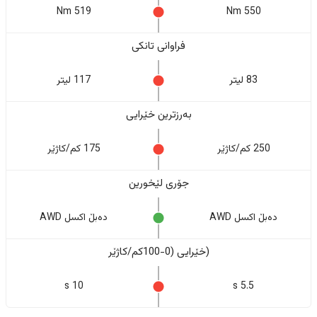
519 Nm
550 Nm
فراوانی تانکی
83 لیتر
117 لیتر
بەرزترین خێرایی
250 کم/کاژێر
175 کم/کاژێر
جۆری لێخورین
دەبڵ اکسل AWD
دەبڵ اکسل AWD
(خێرایی (0-100کم/کاژێر
10 s
5.5 s