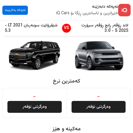
ئەپەکە دابەزێنە
ئەپەکە بەکاربێنە
خێراترین و ئاسانترین ڕێگا بۆ iQ Cars
لاند ڕۆڤەر
ڕانج ڕۆڤەر سپۆرت
شێڤرۆلێت
سوبەربان
2021
LT
-
VS
5.3
3.0
-
S
2025
کەمترین نرخ
-
-
وەرگرتنی ئۆفەر
وەرگرتنی ئۆفەر
مەکینە و هێز