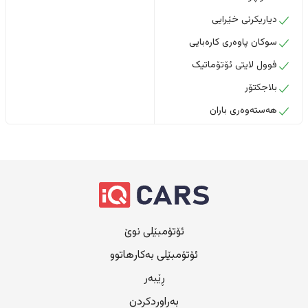
دیاریکرنی خێرایی
سوکان پاوەری کارەبایی
فوول لایتی ئۆتۆماتیک
بلاجکتۆر
هەستەوەری باران
ئۆتۆمبێلی نوێ
ئۆتۆمبێلی بەکارهاتوو
ڕێبەر
بەراوردکردن