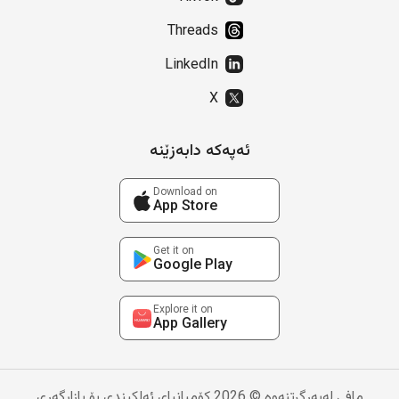
Threads
LinkedIn
X
ئەپەکە دابەزێنە
Download on
App Store
Get it on
Google Play
Explore it on
App Gallery
مافی لەبەرگرتنەوە © 2026 کۆمپانیای ئەلکیندی بۆ بازاڕگەری