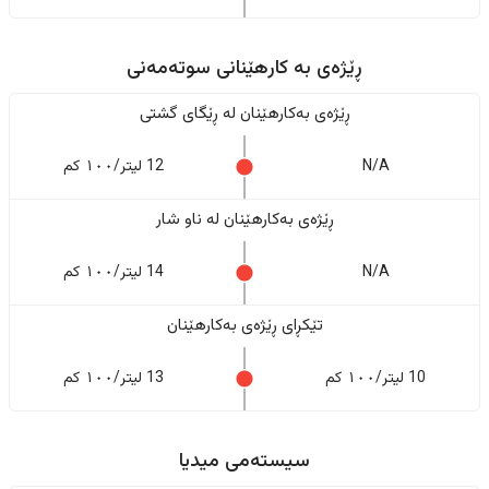
ڕێژەى به کارهێنانی سوتەمەنی
ڕێژەى بەکارهێنان له ڕێگای گشتی
N/A
12 لیتر/١٠٠ کم
ڕێژەى بەکارهێنان له ناو شار
N/A
14 لیتر/١٠٠ کم
تێکڕای ڕێژەى بەکارهێنان
10 لیتر/١٠٠ کم
13 لیتر/١٠٠ کم
سیستەمی میدیا