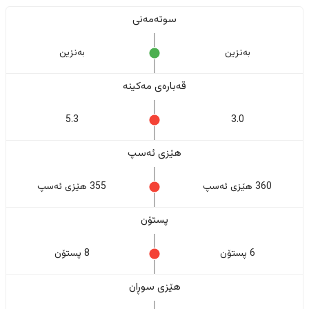
سوتەمەنی
بەنزین
بەنزین
قەبارەی مەکینە
5.3
3.0
هێزی ئەسپ
360 هێزی ئەسپ
355 هێزی ئەسپ
پستۆن
6 پستۆن
8 پستۆن
هێزی سوڕان