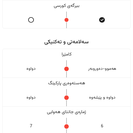
بیرگەی کورسی
سەلامەتی و تەکنیکی
کامێرا
هەموو-دەوروبەر
دواوە
هەستەوەری پارکینگ
دواوە و پێشەوە
دواوە
ژمارەی جانتای هەوایی
7
6