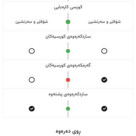
کورسی کارەبایی
شۆفێر و سەرنشین
شۆفێر و سەرنشین
ساردکەرەوەی کورسیەکان
گەرمکەرەوەی کورسیەکان
ساردکەرەوەی پشتەوە
ڕوی دەرەوە