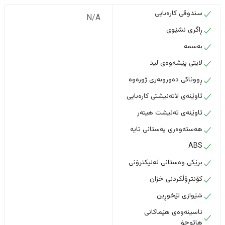
سندوقی کارەبایی
N/A
ڕاگری نشێوی
بەسمە
لایتی پێشەوەی لید
ڕووناکی دەوروبەری ژورەوە
ئاوێنەی لاتەنیشتی کارەبایی
ئاوێنەی تەنیشت هیتەر
هەستەوەری پەستانی تایە
ABS
برێکی وەستانی ئەلیکترۆنی
کۆنتڕۆڵکردنی خزان
شێوازی لێخوڕین
ناسینەوەی هێماکانی
هاتوچۆ