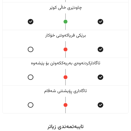
چاودێری خاڵی کوێر
برێکی فریاکەوتنی خۆکار
ئاگادارکردنەوەی بەریەککەوتن بۆ پێشەوە
ئاگاداری ڕۆیشتنی شەقام
تایبەتمەندی زیاتر