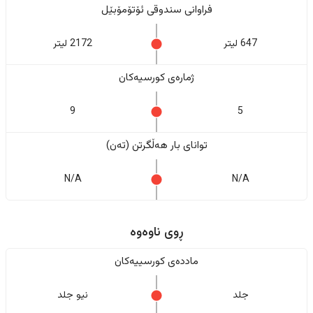
فراوانی سندوقی ئۆتۆمۆبێل
647 لیتر
2172 لیتر
ژمارەی کورسیەکان
9
5
تواناى بار هەڵگرتن (تەن)
N/A
N/A
ڕوی ناوەوە
ماددەی کورسییەکان
جلد
نیو جلد