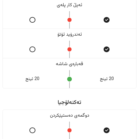
ئەپڵ کار پلەی
ئەندرۆید ئۆتۆ
قەبارەی شاشە
20 ئینج
20 ئینج
تەکنەلۆجیا
دوگمەی دەستپێکردن