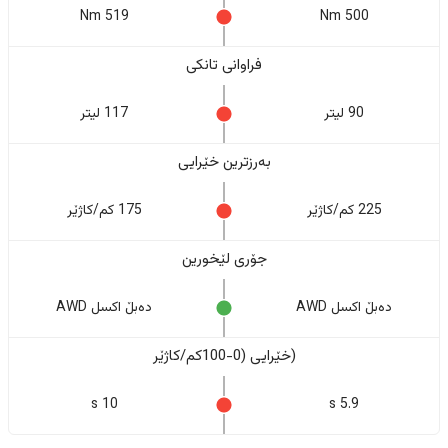
519 Nm
500 Nm
فراوانی تانکی
90 لیتر
117 لیتر
بەرزترین خێرایی
225 کم/کاژێر
175 کم/کاژێر
جۆری لێخورین
دەبڵ اکسل AWD
دەبڵ اکسل AWD
(خێرایی (0-100کم/کاژێر
10 s
5.9 s