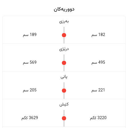
دووریەکان
بەرزی
182 سم
189 سم
درێژی
495 سم
569 سم
پانی
221 سم
205 سم
کێش
3220 کگم
3629 کگم