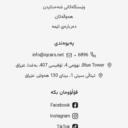
وێستگەکانی شەحنکردن
هەواڵەکان
دەربارەی ئێمە
پەیوەندی
info@iqcars.net
6896
Blue Tower، نهۆمی 4، ئۆفیسی 407، بەغدا، عێراق
ئیتاڵی سیتی 1، بینای 130 هەولێر، عێراق
فۆڵۆومان بکە
Facebook
Instagram
TikTok