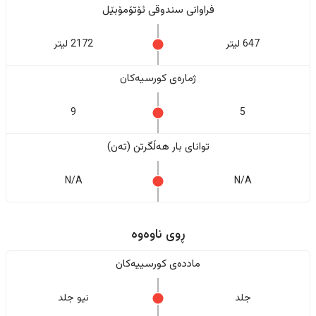
فراوانی سندوقی ئۆتۆمۆبێل
647 لیتر
2172 لیتر
ژمارەی کورسیەکان
9
5
تواناى بار هەڵگرتن (تەن)
N/A
N/A
ڕوی ناوەوە
ماددەی کورسییەکان
جلد
نیو جلد