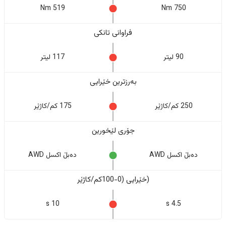
519 Nm
750 Nm
فراوانی تانکی
90 لیتر
117 لیتر
بەرزترین خێرایی
250 کم/کاژێر
175 کم/کاژێر
جۆری لێخورین
دەبڵ اکسل AWD
دەبڵ اکسل AWD
(خێرایی (0-100کم/کاژێر
10 s
4.5 s