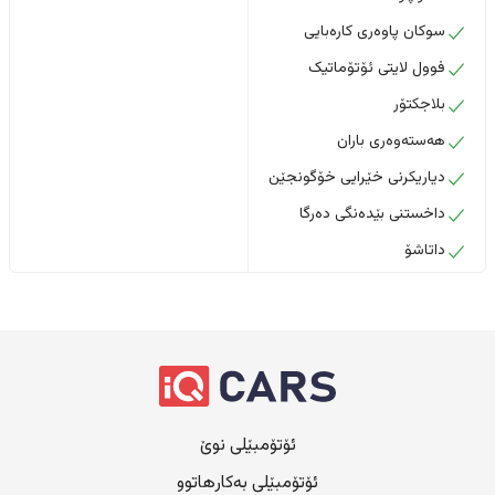
سوکان پاوەری کارەبایی
فوول لایتی ئۆتۆماتیک
بلاجکتۆر
هەستەوەری باران
دیاریکرنی خێرایی خۆگونجێن
داخستنى بێدەنگى دەرگا
داتاشۆ
ئۆتۆمبێلی نوێ
ئۆتۆمبێلی بەکارهاتوو