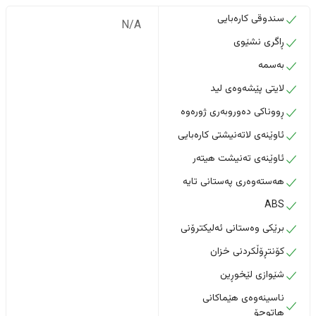
سندوقی کارەبایی
N/A
ڕاگری نشێوی
بەسمە
لایتی پێشەوەی لید
ڕووناکی دەوروبەری ژورەوە
ئاوێنەی لاتەنیشتی کارەبایی
ئاوێنەی تەنیشت هیتەر
هەستەوەری پەستانی تایە
ABS
برێکی وەستانی ئەلیکترۆنی
کۆنتڕۆڵکردنی خزان
شێوازی لێخوڕین
ناسینەوەی هێماکانی
هاتوچۆ