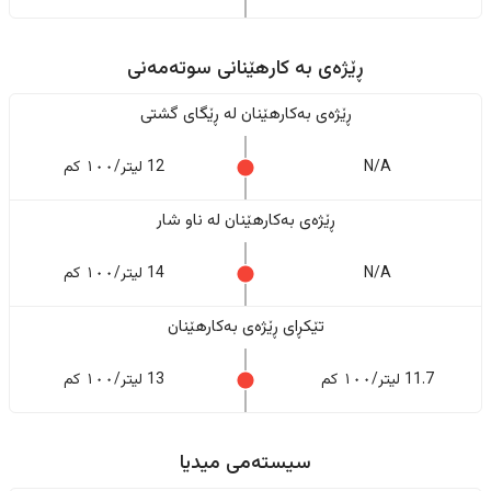
ڕێژەى به کارهێنانی سوتەمەنی
ڕێژەى بەکارهێنان له ڕێگای گشتی
N/A
12 لیتر/١٠٠ کم
ڕێژەى بەکارهێنان له ناو شار
N/A
14 لیتر/١٠٠ کم
تێکڕای ڕێژەى بەکارهێنان
11.7 لیتر/١٠٠ کم
13 لیتر/١٠٠ کم
سیستەمی میدیا