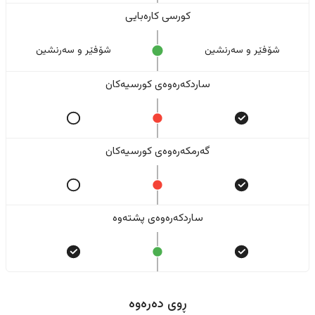
کورسی کارەبایی
شۆفێر و سەرنشین
شۆفێر و سەرنشین
ساردکەرەوەی کورسیەکان
گەرمکەرەوەی کورسیەکان
ساردکەرەوەی پشتەوە
ڕوی دەرەوە