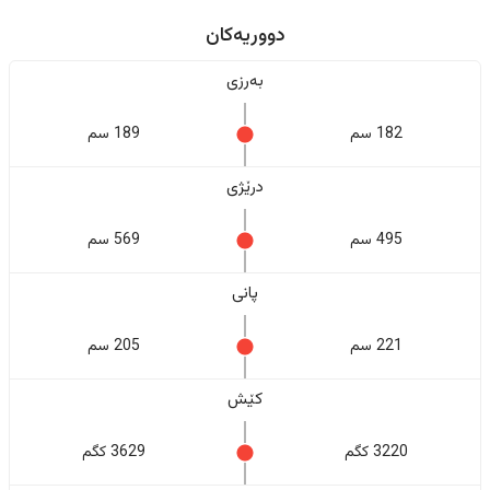
دووریەکان
بەرزی
182 سم
189 سم
درێژی
495 سم
569 سم
پانی
221 سم
205 سم
کێش
3220 کگم
3629 کگم