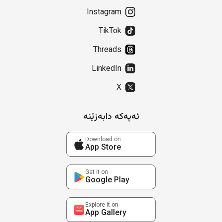
Instagram
TikTok
Threads
LinkedIn
X
ئەپەکە دابەزێنە
Download on
App Store
Get it on
Google Play
Explore it on
App Gallery