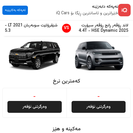
ئەپەکە دابەزێنە
ئەپەکە بەکاربێنە
خێراترین و ئاسانترین ڕێگا بۆ iQ Cars
لاند ڕۆڤەر
ڕانج ڕۆڤەر سپۆرت
شێڤرۆلێت
سوبەربان
2021
LT
-
VS
5.3
4.4T
-
HSE Dynamic
2025
کەمترین نرخ
-
-
وەرگرتنی ئۆفەر
وەرگرتنی ئۆفەر
مەکینە و هێز