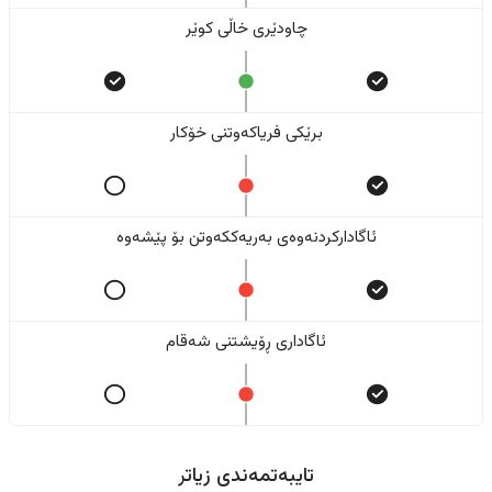
چاودێری خاڵی کوێر
برێکی فریاکەوتنی خۆکار
ئاگادارکردنەوەی بەریەککەوتن بۆ پێشەوە
ئاگاداری ڕۆیشتنی شەقام
تایبەتمەندی زیاتر