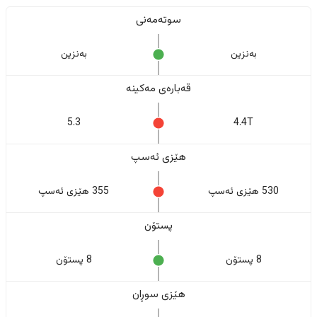
سوتەمەنی
بەنزین
بەنزین
قەبارەی مەکینە
5.3
4.4T
هێزی ئەسپ
530 هێزی ئەسپ
355 هێزی ئەسپ
پستۆن
8 پستۆن
8 پستۆن
هێزی سوڕان