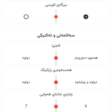
بیرگەی کورسی
سەلامەتی و تەکنیکی
کامێرا
هەموو-دەوروبەر
دواوە
هەستەوەری پارکینگ
دواوە و پێشەوە
دواوە
ژمارەی جانتای هەوایی
7
6