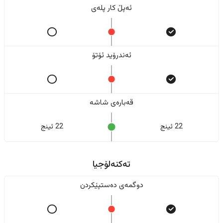
ئەپڵ کار پلەی
ئەندرۆید ئۆتۆ
قەبارەی شاشە
22 ئینج
22 ئینج
تەکنەلۆجیا
دوگمەی دەستپێکردن