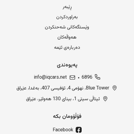
ڕێبەر
بەراوردکردن
وێستگەکانی شەحنکردن
هەواڵەکان
دەربارەی ئێمە
پەیوەندی
info@iqcars.net
6896
Blue Tower، نهۆمی 4، ئۆفیسی 407، بەغدا، عێراق
ئیتاڵی سیتی 1، بینای 130 هەولێر، عێراق
فۆڵۆومان بکە
Facebook