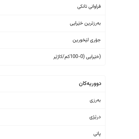
فراوانی تانکی
بەرزترین خێرایی
جۆری لێخورین
(خێرایی (0-100کم/کاژێر
دووریەکان
بەرزی
درێژی
پانی