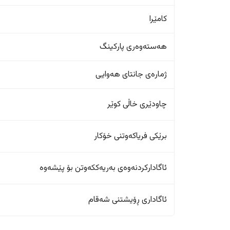
کامێرا
هەستەوەری پارکینگ
ژمارەی جانتای هەوایی
چاودێری خاڵی کوێر
برێکی فریاکەوتنی خۆکار
ئاگادارکردنەوەی بەریەککەوتن بۆ پێشەوە
ئاگاداری ڕۆیشتنی شەقام