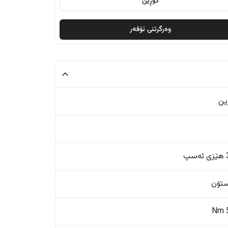
گۆڕین
وەرگرتنی ئۆفەر
ین
پ