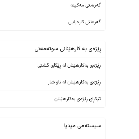
گەرەنتی مەکینە
گەرەنتی کارەبایی
ڕێژەى به کارهێنانی سوتەمەنی
ڕێژەى بەکارهێنان له ڕێگای گشتی
ڕێژەى بەکارهێنان له ناو شار
تێکڕای ڕێژەى بەکارهێنان
سیستەمی میدیا