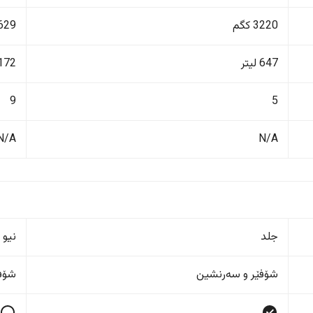
3220 کگم
3629 ک
647 لیتر
2172 ل
9
5
N/A
N/A
جلد
نیو 
شۆفێر و سەرنشین
شۆفێ