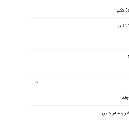
گم
یتر
جلد
ر و سەرنشین