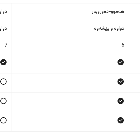
هەموو-دەوروبەر
دواو
دواوە و پێشەوە
دواو
7
6