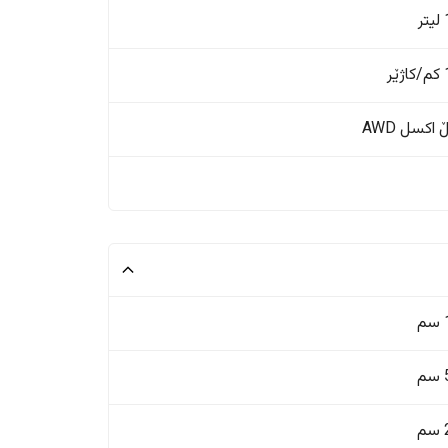
ر
ر
اکسل AWD