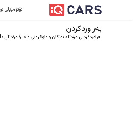
ئۆتۆمبێلی نو
بەراوردکردن
بەراوردکردنی مۆدێلە نوێکان و داواکردنی وتە بۆ مۆدێلی