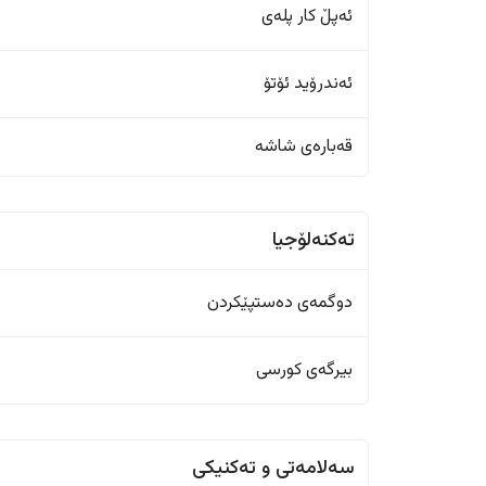
ئەپڵ کار پلەی
ئەندرۆید ئۆتۆ
قەبارەی شاشە
تەکنەلۆجیا
دوگمەی دەستپێکردن
بیرگەی کورسی
سەلامەتی و تەکنیکی