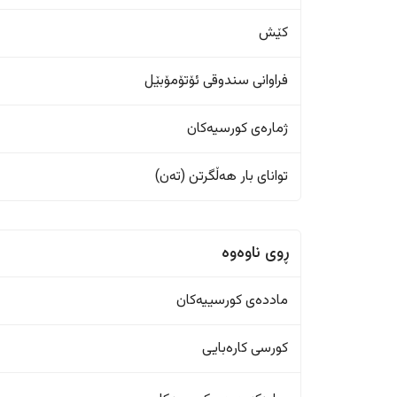
کێش
فراوانی سندوقی ئۆتۆمۆبێل
ژمارەی کورسیەکان
تواناى بار هەڵگرتن (تەن)
ڕوی ناوەوە
ماددەی کورسییەکان
کورسی کارەبایی