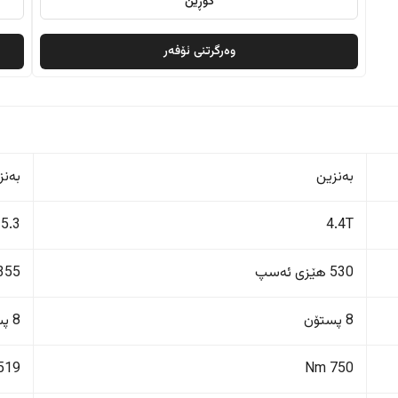
گۆڕین
وەرگرتنی ئۆفەر
بەنزین
بەنز
5.3
4.4T
530 هێزی ئەسپ
355 هێزی ئەس
8 پستۆن
8 پستۆن
519 Nm
750 Nm