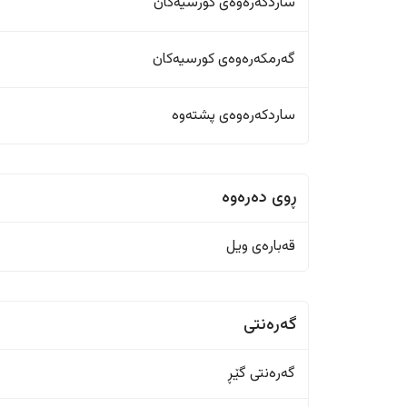
ساردکەرەوەی کورسیەکان
گەرمکەرەوەی کورسیەکان
ساردکەرەوەی پشتەوە
ڕوی دەرەوە
قەبارەی ویل
گەرەنتی
گەرەنتی گێڕ