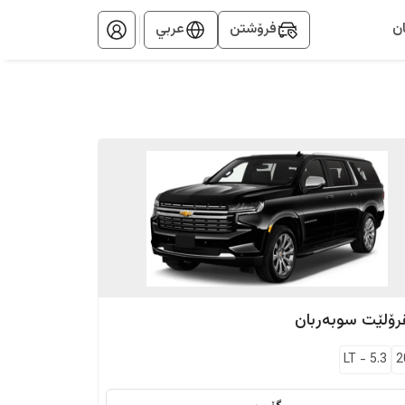
ن
فرۆشتن
عربي
رۆلێت
سوبەربان
LT
-
5.3
2