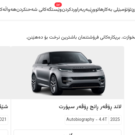
نوێ
ێ
ئۆتۆمبێلی بەکارهاتوو
ڕێبەر
بەراوردکردن
وێستگەکانی شەحنکردن
هەواڵەکا
 دڵخوازت. بریکارەکانی فرۆشتنمان باشترین نرخت بۆ دەهێنن.
لاند ڕۆڤەر
ڕانج ڕۆڤەر سپۆرت
شێڤ
021
Autobiography
-
4.4T
2025