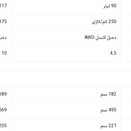
90 لیتر
117 لیت
250 کم/کاژێر
175 کم/کاژێ
دەبڵ اکسل AWD
دەبڵ 
10
4.5
182 سم
189 سم
495 سم
569 سم
221 سم
205 سم