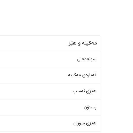
مەکینە و هێز
سوتەمەنی
قەبارەی مەکینە
هێزی ئەسپ
پستۆن
هێزی سوڕان