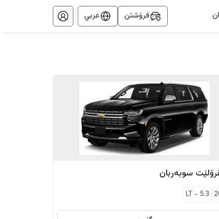
ن
فرۆشتن
عربي
رۆلێت
سوبەربان
LT
-
5.3
2