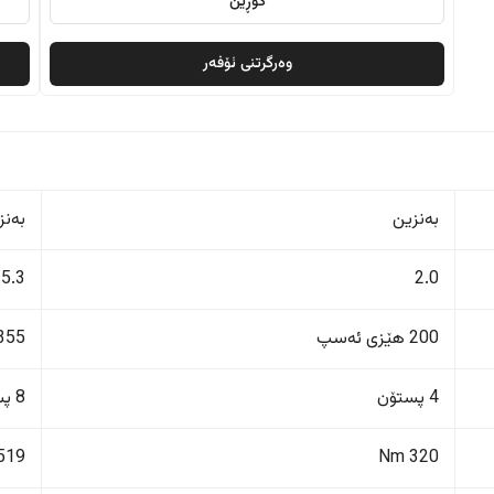
گۆڕین
وەرگرتنی ئۆفەر
بەنزین
بەنز
5.3
2.0
200 هێزی ئەسپ
355 هێزی ئەس
4 پستۆن
8 پستۆن
519 Nm
320 Nm