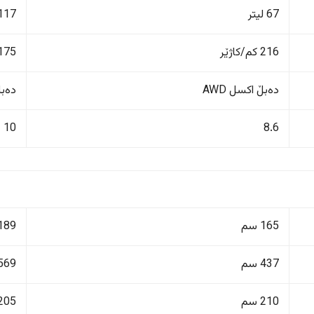
67 لیتر
117 لیت
216 کم/کاژێر
175 کم/کاژێ
دەبڵ اکسل AWD
دەبڵ 
10
8.6
165 سم
189 سم
437 سم
569 سم
210 سم
205 سم