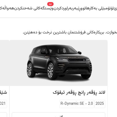
نوێ
ێ
ئۆتۆمبێلی بەکارهاتوو
ڕێبەر
بەراوردکردن
وێستگەکانی شەحنکردن
هەواڵەکا
 دڵخوازت. بریکارەکانی فرۆشتنمان باشترین نرخت بۆ دەهێنن.
لاند ڕۆڤەر
ڕانج ڕۆڤەر ئیڤۆک
شێڤ
021
R-Dynamic SE
-
2.0
2025