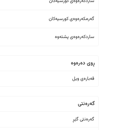
ساردکەرەوەی کورسیەکان
گەرمکەرەوەی کورسیەکان
ساردکەرەوەی پشتەوە
ڕوی دەرەوە
قەبارەی ویل
گەرەنتی
گەرەنتی گێڕ