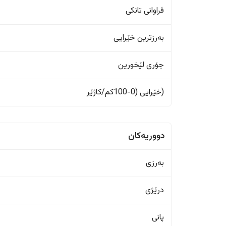
فراوانی تانکی
بەرزترین خێرایی
جۆری لێخورین
(خێرایی (0-100کم/کاژێر
دووریەکان
بەرزی
درێژی
پانی