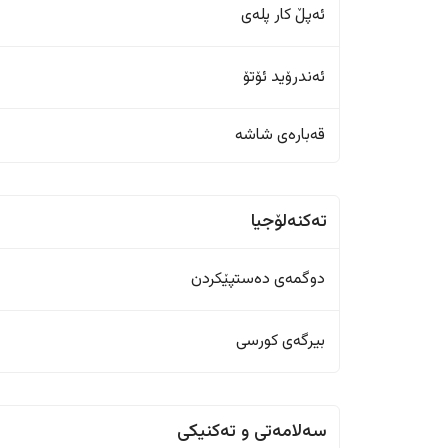
ئەپڵ کار پلەی
ئەندرۆید ئۆتۆ
قەبارەی شاشە
تەکنەلۆجیا
دوگمەی دەستپێکردن
بیرگەی کورسی
سەلامەتی و تەکنیکی