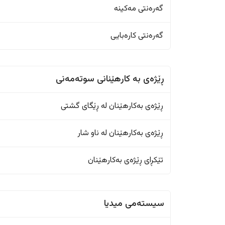
گەرەنتی مەکینە
گەرەنتی کارەبایی
ڕێژەى به کارهێنانی سوتەمەنی
ڕێژەى بەکارهێنان له ڕێگای گشتی
ڕێژەى بەکارهێنان له ناو شار
تێکڕای ڕێژەى بەکارهێنان
سیستەمی میدیا