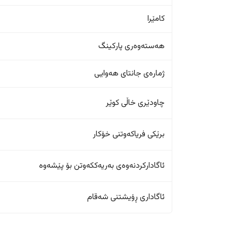
کامێرا
هەستەوەری پارکینگ
ژمارەی جانتای هەوایی
چاودێری خاڵی کوێر
برێکی فریاکەوتنی خۆکار
ئاگادارکردنەوەی بەریەککەوتن بۆ پێشەوە
ئاگاداری ڕۆیشتنی شەقام