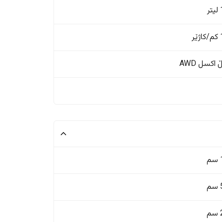
ر
ر
اکسل AWD