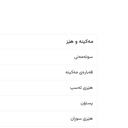
مەکینە و هێز
سوتەمەنی
قەبارەی مەکینە
هێزی ئەسپ
پستۆن
هێزی سوڕان