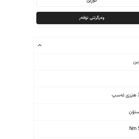
گۆڕین
وەرگرتنی ئۆفەر
ین
پ