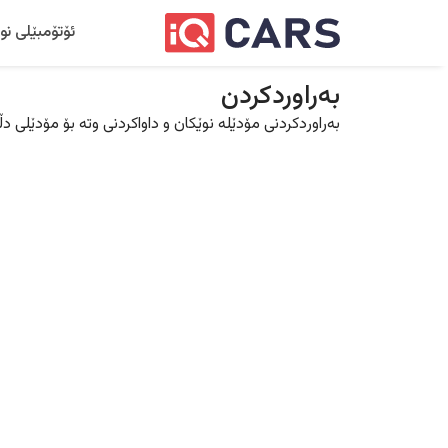
ئۆتۆمبێلی نو
بەراوردکردن
بەراوردکردنی مۆدێلە نوێکان و داواکردنی وتە بۆ مۆدێلی