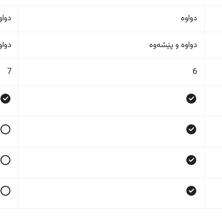
دواوە
دواو
دواوە و پێشەوە
دواو
7
6