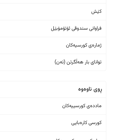
کێش
فراوانی سندوقی ئۆتۆمۆبێل
ژمارەی کورسیەکان
تواناى بار هەڵگرتن (تەن)
ڕوی ناوەوە
ماددەی کورسییەکان
کورسی کارەبایی