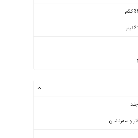
گم
یتر
جلد
ر و سەرنشین