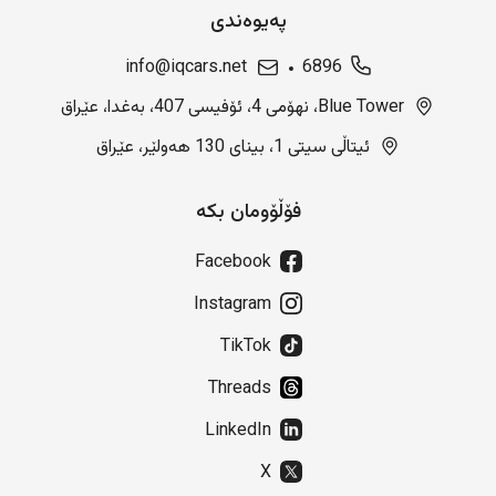
پەیوەندی
info@iqcars.net
6896
Blue Tower، نهۆمی 4، ئۆفیسی 407، بەغدا، عێراق
ئیتاڵی سیتی 1، بینای 130 هەولێر، عێراق
فۆڵۆومان بکە
Facebook
Instagram
TikTok
Threads
LinkedIn
X