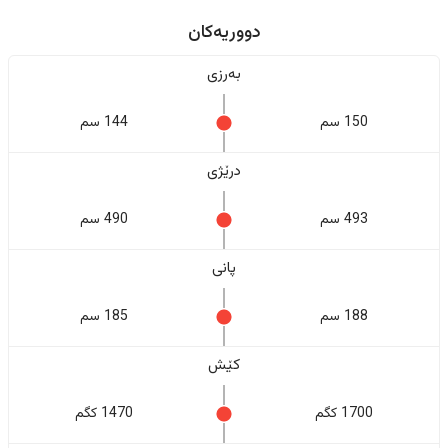
دووریەکان
بەرزی
150 سم
144 سم
درێژی
493 سم
490 سم
پانی
188 سم
185 سم
کێش
1700 کگم
1470 کگم