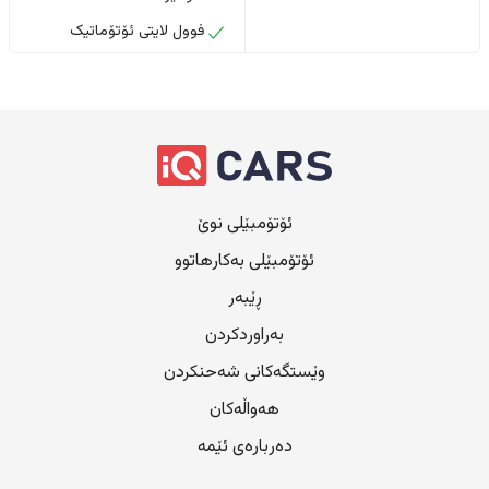
فوول لایتی ئۆتۆماتیک
ئۆتۆمبێلی نوێ
ئۆتۆمبێلی بەکارهاتوو
ڕێبەر
بەراوردکردن
وێستگەکانی شەحنکردن
هەواڵەکان
دەربارەی ئێمە