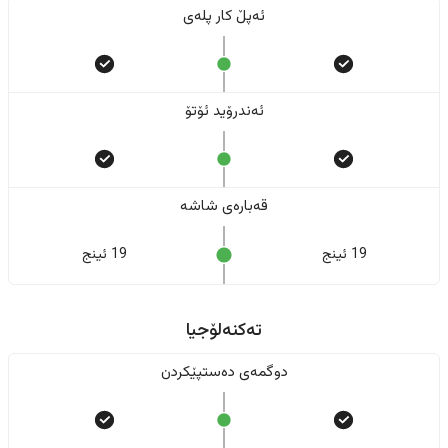
ئەپڵ کار پلەی
ئەندرۆید ئۆتۆ
قەبارەی شاشە
19 ئینج
19 ئینج
تەکنەلۆجیا
دوگمەی دەستپێکردن