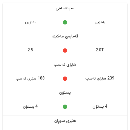
سوتەمەنی
بەنزین
بەنزین
قەبارەی مەکینە
2.5
2.0T
هێزی ئەسپ
239 هێزی ئەسپ
188 هێزی ئەسپ
پستۆن
4 پستۆن
4 پستۆن
هێزی سوڕان