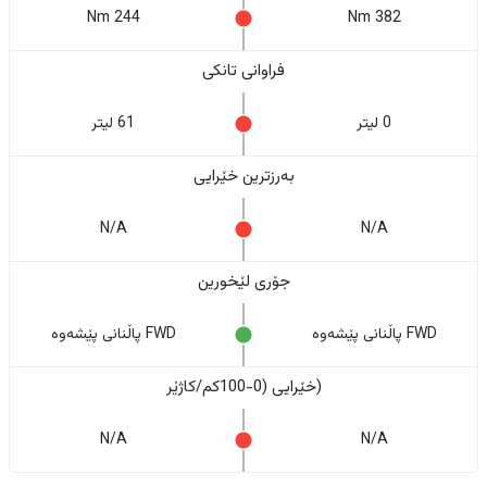
244 Nm
382 Nm
فراوانی تانکی
0 لیتر
61 لیتر
بەرزترین خێرایی
N/A
N/A
جۆری لێخورین
FWD پاڵنانی پێشەوە
FWD پاڵنانی پێشەوە
(خێرایی (0-100کم/کاژێر
N/A
N/A