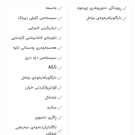
ڕووناکی دەوروبەری ژورەوە
بەسمە
بارگاویکەرەوەی بێتەل
سیستەمی کلیلی زیرەک
دیاریکرنی خێرایی
ئاوێنەی لاتەنیشتی کارەبایی
هەستەوەری پەستانی تایە
سیستەمی دژە دزی
ABS
بارگاویکەرەوەی بێتەل
کۆنتڕۆڵکردنی خزان
شەغال
سلاید
ڕاگری نشێوی
ئاگادارکردنەوەی سەرنجی
شۆفێر