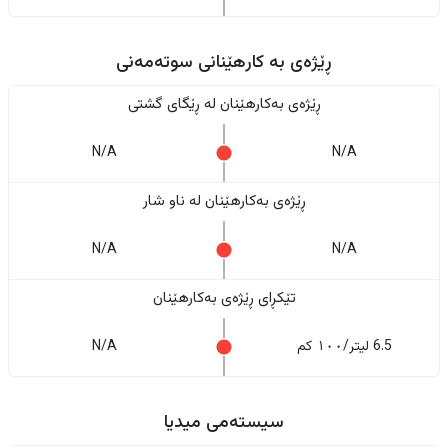
ڕێژەى به کارهێنانی سوتەمەنی
ڕێژەى بەکارهێنان له ڕێگای گشتی
N/A
N/A
ڕێژەى بەکارهێنان له ناو شار
N/A
N/A
تێکڕای ڕێژەى بەکارهێنان
6.5 لیتر/١٠٠ کم
N/A
سیستەمی میدیا