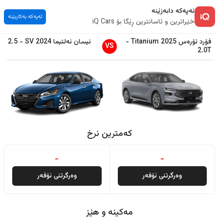
ئەپەکە دابەزێنە
ئەپەکە بەکاربێنە
خێراترین و ئاسانترین ڕێگا بۆ iQ Cars
فۆرد
تۆرەس
2025
Titanium
-
نیسان
ئەلتیما
2024
SV
-
2.5
VS
2.0T
کەمترین نرخ
-
-
وەرگرتنی ئۆفەر
وەرگرتنی ئۆفەر
مەکینە و هێز