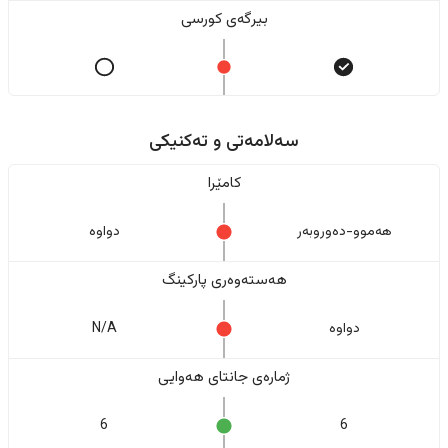
بیرگەی کورسی
سەلامەتی و تەکنیکی
کامێرا
هەموو-دەوروبەر
دواوە
هەستەوەری پارکینگ
دواوە
N/A
ژمارەی جانتای هەوایی
6
6