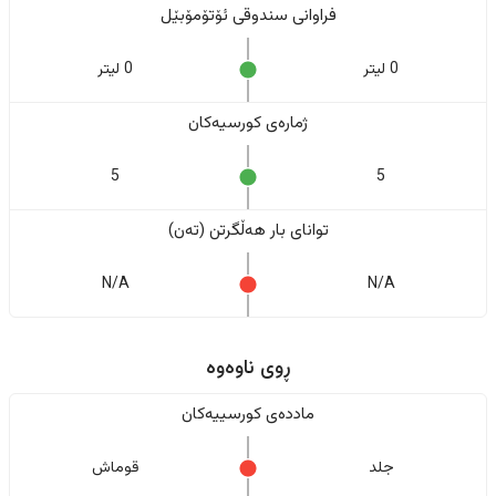
فراوانی سندوقی ئۆتۆمۆبێل
0 لیتر
0 لیتر
ژمارەی کورسیەکان
5
5
تواناى بار هەڵگرتن (تەن)
N/A
N/A
ڕوی ناوەوە
ماددەی کورسییەکان
جلد
قوماش