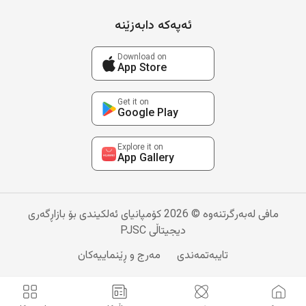
ئەپەکە دابەزێنە
Download on
App Store
Get it on
Google Play
Explore it on
App Gallery
مافی لەبەرگرتنەوە © 2026 کۆمپانیای ئەلکیندی بۆ بازاڕگەری
دیجیتاڵی PJSC
تایبەتمەندی
مەرج و ڕێنماییەکان