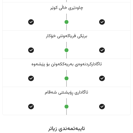
چاودێری خاڵی کوێر
برێکی فریاکەوتنی خۆکار
ئاگادارکردنەوەی بەریەککەوتن بۆ پێشەوە
ئاگاداری ڕۆیشتنی شەقام
تایبەتمەندی زیاتر