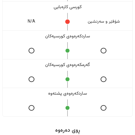
کورسی کارەبایی
شۆفێر و سەرنشین
N/A
ساردکەرەوەی کورسیەکان
گەرمکەرەوەی کورسیەکان
ساردکەرەوەی پشتەوە
ڕوی دەرەوە