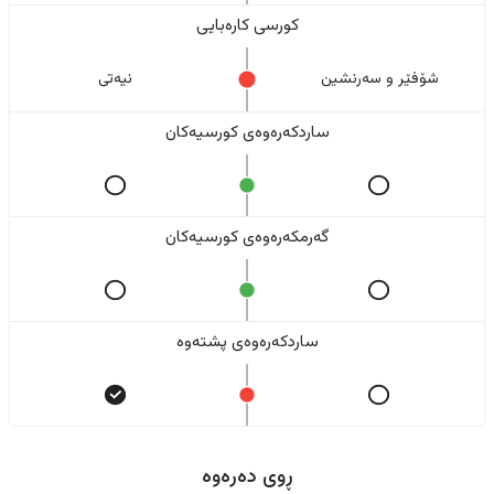
کورسی کارەبایی
شۆفێر و سەرنشین
نیەتی
ساردکەرەوەی کورسیەکان
گەرمکەرەوەی کورسیەکان
ساردکەرەوەی پشتەوە
ڕوی دەرەوە