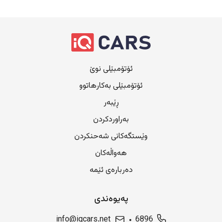
ئۆتۆمبێلی نوێ
ئۆتۆمبێلی بەکارهاتوو
ڕێبەر
بەراوردکردن
وێستگەکانی شەحنکردن
هەواڵەکان
دەربارەی ئێمە
پەیوەندی
info@iqcars.net
6896