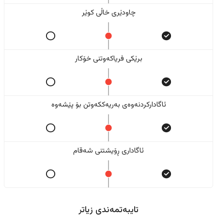
چاودێری خاڵی کوێر
برێکی فریاکەوتنی خۆکار
ئاگادارکردنەوەی بەریەککەوتن بۆ پێشەوە
ئاگاداری ڕۆیشتنی شەقام
تایبەتمەندی زیاتر