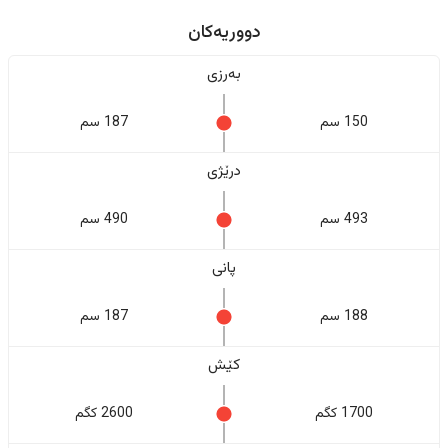
دووریەکان
بەرزی
150 سم
187 سم
درێژی
493 سم
490 سم
پانی
188 سم
187 سم
کێش
1700 کگم
2600 کگم