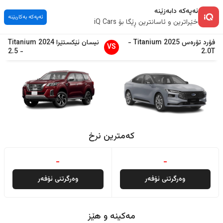
ئەپەکە دابەزێنە
ئەپەکە بەکاربێنە
خێراترین و ئاسانترین ڕێگا بۆ iQ Cars
فۆرد
تۆرەس
2025
Titanium
-
نیسان
ئێکستێرا
2024
Titanium
VS
2.5
-
2.0T
کەمترین نرخ
-
-
وەرگرتنی ئۆفەر
وەرگرتنی ئۆفەر
مەکینە و هێز