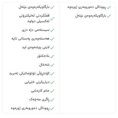
ڕووناکی دەوروبەری ژورەوە
بارگاویکەرەوەی بێتەل
بارگاویکەرەوەی بێتەل
قفڵکردنی ئەلیکترۆنی
ئەکسیلی دواوە
سیستەمی دژە دزی
هەستەوەری پەستانی تایە
لایتی پێشەوەی لید
بلاجکتۆر
شەغال
کۆنتڕۆڵی ئۆتۆماتیکی تەبرید
دیاریکرنی خێرایی
جام کارەبایی
ڕاگری مەچەک
ڕووناکی دەوروبەری ژورەوە