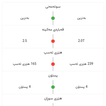
سوتەمەنی
بەنزین
بەنزین
قەبارەی مەکینە
2.5
2.0T
هێزی ئەسپ
239 هێزی ئەسپ
165 هێزی ئەسپ
پستۆن
4 پستۆن
4 پستۆن
هێزی سوڕان