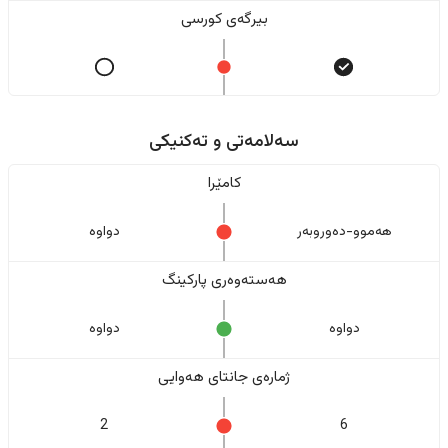
بیرگەی کورسی
سەلامەتی و تەکنیکی
کامێرا
هەموو-دەوروبەر
دواوە
هەستەوەری پارکینگ
دواوە
دواوە
ژمارەی جانتای هەوایی
2
6