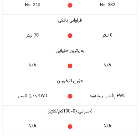
240 Nm
382 Nm
فراوانی تانکی
0 لیتر
78 لیتر
بەرزترین خێرایی
N/A
N/A
جۆری لێخورین
FWD پاڵنانی پێشەوە
4WD دەبڵ اکسل
(خێرایی (0-100کم/کاژێر
N/A
N/A