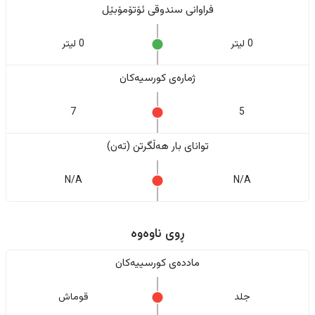
فراوانی سندوقی ئۆتۆمۆبێل
0 لیتر
0 لیتر
ژمارەی کورسیەکان
7
5
تواناى بار هەڵگرتن (تەن)
N/A
N/A
ڕوی ناوەوە
ماددەی کورسییەکان
جلد
قوماش