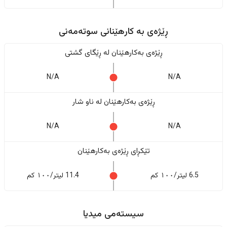
ڕێژەى به کارهێنانی سوتەمەنی
ڕێژەى بەکارهێنان له ڕێگای گشتی
N/A
N/A
ڕێژەى بەکارهێنان له ناو شار
N/A
N/A
تێکڕای ڕێژەى بەکارهێنان
6.5 لیتر/١٠٠ کم
11.4 لیتر/١٠٠ کم
سیستەمی میدیا