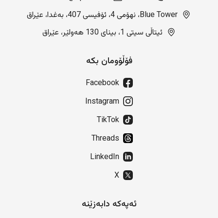
Blue Tower، نهۆمی 4، ئۆفیسی 407، بەغدا، عێراق
ئیتاڵی سیتی 1، بینای 130 هەولێر، عێراق
فۆڵۆومان بکە
Facebook
Instagram
TikTok
Threads
LinkedIn
X
ئەپەکە دابەزێنە