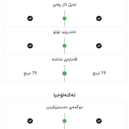
ئەپڵ کار پلەی
ئەندرۆید ئۆتۆ
قەبارەی شاشە
19 ئینج
19 ئینج
تەکنەلۆجیا
دوگمەی دەستپێکردن