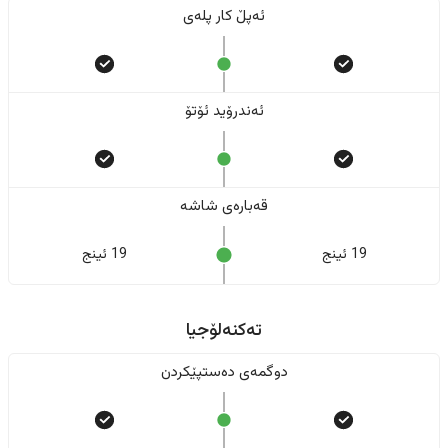
ئەپڵ کار پلەی
ئەندرۆید ئۆتۆ
قەبارەی شاشە
19 ئینج
19 ئینج
تەکنەلۆجیا
دوگمەی دەستپێکردن