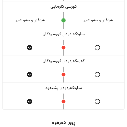
کورسی کارەبایی
شۆفێر و سەرنشین
شۆفێر و سەرنشین
ساردکەرەوەی کورسیەکان
گەرمکەرەوەی کورسیەکان
ساردکەرەوەی پشتەوە
ڕوی دەرەوە