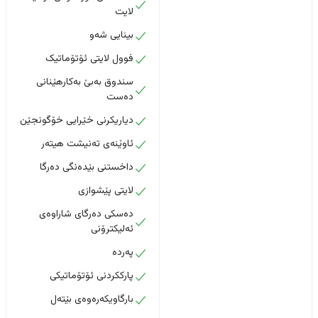
لایت
بینایی شەو
فوول لایتی ئۆتۆماتیک
سندوق بەبێ بەکارهێنانی
دەست
دیاریکرنی خێرایی خۆگونجێن
ئاوێنەی تەنیشت هیتەر
داخستنى بێدەنگى دەرگا
لایتی پێشوازی
دەسکی دەرگای شاراوەی
ئەلیکترۆنی
پەردە
پارککردنی ئۆتۆماتیکی
بارگاویکەرەوەی بێتەل