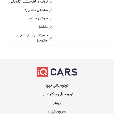
ئاوێنەی لاتەنیشتی کارەبایی
شاشەی داشبۆرد
سوکان هیتەر
داتاشۆ
ناسینەوەی هێماکانی
هاتوچۆ
ئۆتۆمبێلی نوێ
ئۆتۆمبێلی بەکارهاتوو
ڕێبەر
بەراوردکردن