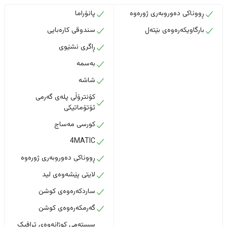
ڕووناکی دەوروبەری ژورەوە
پانۆراما
بارگاویکەرەوەی بێتەل
سندوقی کارەبایی
ڕاگری نشێوی
بەسمە
شاشە
کۆنترۆڵی پلەی گەرمی
ئۆتۆماتیکی
کورسی مەساج
4MATIC
ڕووناکی دەوروبەری ژورەوە
لایتی پێشەوەی لید
ساردکەرەوەی کوشن
گەرمکەرەوەی کوشن
سستەمی کوژانەوەی ترافیک