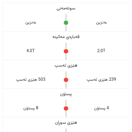
سوتەمەنی
بەنزین
بەنزین
قەبارەی مەکینە
4.0T
2.0T
هێزی ئەسپ
239 هێزی ئەسپ
503 هێزی ئەسپ
پستۆن
4 پستۆن
8 پستۆن
هێزی سوڕان