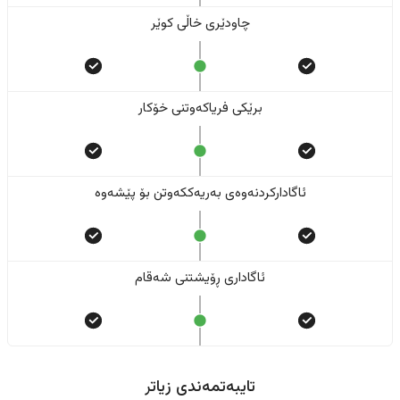
چاودێری خاڵی کوێر
برێکی فریاکەوتنی خۆکار
ئاگادارکردنەوەی بەریەککەوتن بۆ پێشەوە
ئاگاداری ڕۆیشتنی شەقام
تایبەتمەندی زیاتر