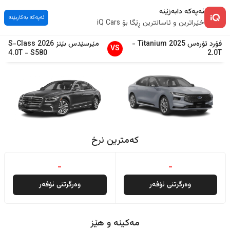
ئەپەکە دابەزێنە
ئەپەکە بەکاربێنە
خێراترین و ئاسانترین ڕێگا بۆ iQ Cars
فۆرد
تۆرەس
2025
Titanium
-
مێرسێدس بێنز
2026
S-Class
VS
4.0T
-
S580
2.0T
کەمترین نرخ
-
-
وەرگرتنی ئۆفەر
وەرگرتنی ئۆفەر
مەکینە و هێز