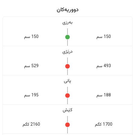
دووریەکان
بەرزی
150 سم
150 سم
درێژی
493 سم
529 سم
پانی
188 سم
195 سم
کێش
1700 کگم
2160 کگم