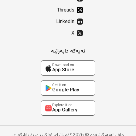
Threads
LinkedIn
X
ئەپەکە دابەزێنە
Download on
App Store
Get it on
Google Play
Explore it on
App Gallery
مافی لەبەرگرتنەوە © 2026 کۆمپانیای ئەلکیندی بۆ بازاڕگەری