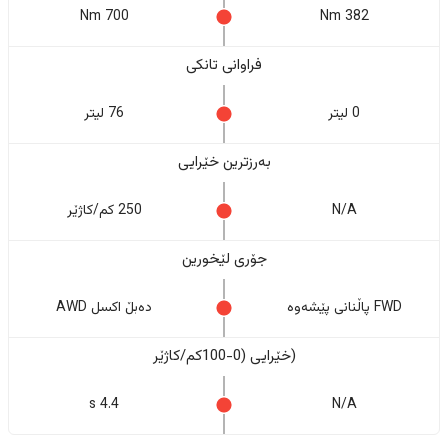
700 Nm
382 Nm
فراوانی تانکی
0 لیتر
76 لیتر
بەرزترین خێرایی
N/A
250 کم/کاژێر
جۆری لێخورین
FWD پاڵنانی پێشەوە
دەبڵ اکسل AWD
(خێرایی (0-100کم/کاژێر
4.4 s
N/A