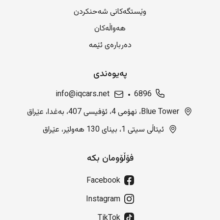
وێستگەکانی شەحنکردن
هەواڵەکان
دەربارەی ئێمە
پەیوەندی
info@iqcars.net
6896
Blue Tower، نهۆمی 4، ئۆفیسی 407، بەغدا، عێراق
ئیتاڵی سیتی 1، بینای 130 هەولێر، عێراق
فۆڵۆومان بکە
Facebook
Instagram
TikTok