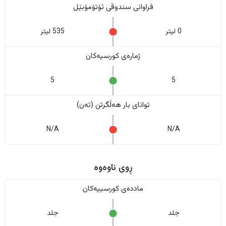
فراوانی سندوقی ئۆتۆمۆبێل
0 لیتر
535 لیتر
ژمارەی کورسیەکان
5
5
تواناى بار هەڵگرتن (تەن)
N/A
N/A
ڕوی ناوەوە
ماددەی کورسییەکان
جلد
جلد