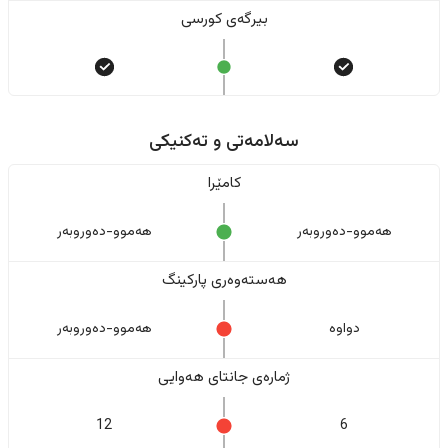
بیرگەی کورسی
سەلامەتی و تەکنیکی
کامێرا
هەموو-دەوروبەر
هەموو-دەوروبەر
هەستەوەری پارکینگ
دواوە
هەموو-دەوروبەر
ژمارەی جانتای هەوایی
12
6