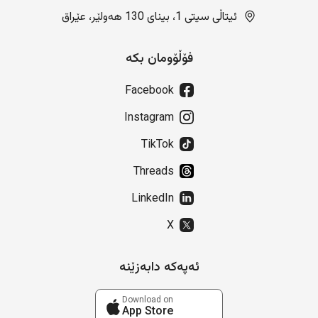
ئیتاڵی سیتی 1، بینای 130 هەولێر، عێراق
فۆڵۆومان بکە
Facebook
Instagram
TikTok
Threads
LinkedIn
X
ئەپەکە دابەزێنە
Download on
App Store