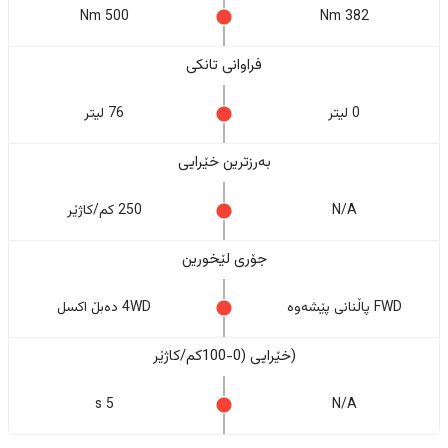
500 Nm
382 Nm
فراوانی تانکی
0 لیتر
76 لیتر
بەرزترین خێرایی
N/A
250 کم/کاژێر
جۆری لێخورین
FWD پاڵنانی پێشەوە
4WD دەبڵ اکسل
(خێرایی (0-100کم/کاژێر
5 s
N/A