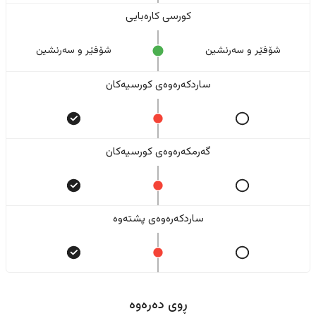
کورسی کارەبایی
شۆفێر و سەرنشین
شۆفێر و سەرنشین
ساردکەرەوەی کورسیەکان
گەرمکەرەوەی کورسیەکان
ساردکەرەوەی پشتەوە
ڕوی دەرەوە