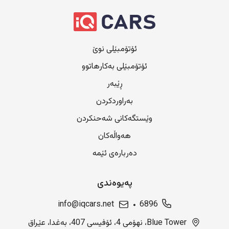
ئۆتۆمبێلی نوێ
ئۆتۆمبێلی بەکارهاتوو
ڕێبەر
بەراوردکردن
وێستگەکانی شەحنکردن
هەواڵەکان
دەربارەی ئێمە
پەیوەندی
info@iqcars.net
6896
Blue Tower، نهۆمی 4، ئۆفیسی 407، بەغدا، عێراق