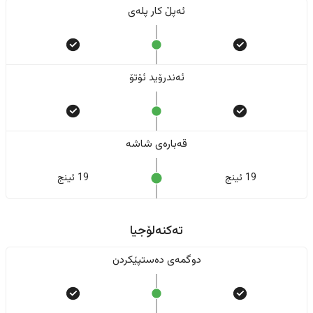
ئەپڵ کار پلەی
ئەندرۆید ئۆتۆ
قەبارەی شاشە
19 ئینج
19 ئینج
تەکنەلۆجیا
دوگمەی دەستپێکردن