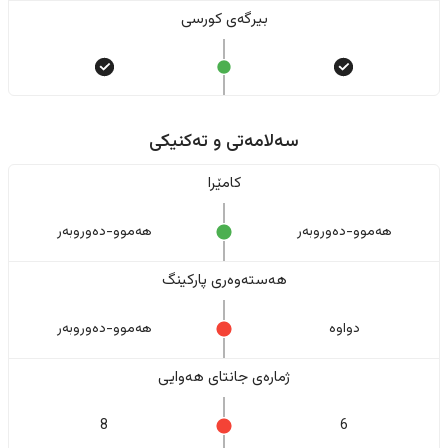
بیرگەی کورسی
سەلامەتی و تەکنیکی
کامێرا
هەموو-دەوروبەر
هەموو-دەوروبەر
هەستەوەری پارکینگ
دواوە
هەموو-دەوروبەر
ژمارەی جانتای هەوایی
8
6