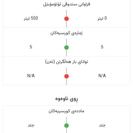
فراوانی سندوقی ئۆتۆمۆبێل
0 لیتر
550 لیتر
ژمارەی کورسیەکان
5
5
تواناى بار هەڵگرتن (تەن)
N/A
N/A
ڕوی ناوەوە
ماددەی کورسییەکان
جلد
جلد