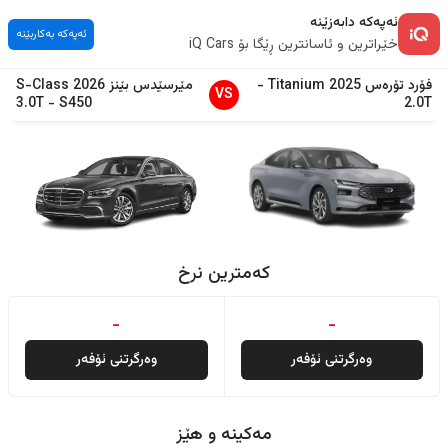
ئەپەکە دابەزێنە
ئەپەکە بەکاربێنە
خێراترین و ئاسانترین ڕێگا بۆ iQ Cars
فۆرد
تۆرەس
2025
Titanium
-
مێرسێدس بێنز
2026
S-Class
VS
3.0T
-
S450
2.0T
کەمترین نرخ
-
-
وەرگرتنی ئۆفەر
وەرگرتنی ئۆفەر
مەکینە و هێز