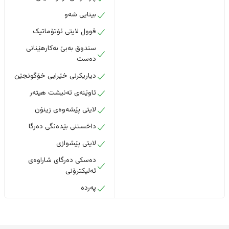
بینایی شەو
فوول لایتی ئۆتۆماتیک
سندوق بەبێ بەکارهێنانی
دەست
دیاریکرنی خێرایی خۆگونجێن
ئاوێنەی تەنیشت هیتەر
لایتی پێشەوەی زینۆن
داخستنى بێدەنگى دەرگا
لایتی پێشوازی
دەسکی دەرگای شاراوەی
ئەلیکترۆنی
پەردە