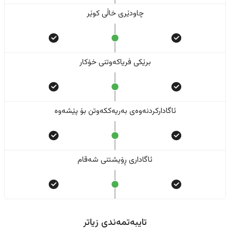
چاودێری خاڵی کوێر
برێکی فریاکەوتنی خۆکار
ئاگادارکردنەوەی بەریەککەوتن بۆ پێشەوە
ئاگاداری ڕۆیشتنی شەقام
تایبەتمەندی زیاتر