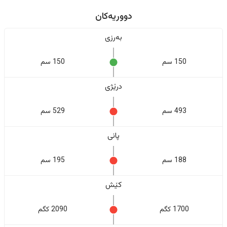
دووریەکان
بەرزی
150 سم
150 سم
درێژی
493 سم
529 سم
پانی
188 سم
195 سم
کێش
1700 کگم
2090 کگم