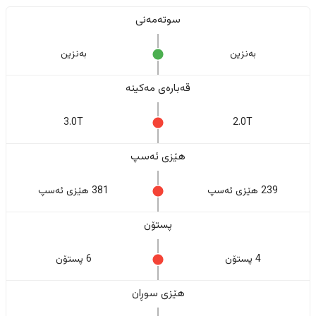
سوتەمەنی
بەنزین
بەنزین
قەبارەی مەکینە
3.0T
2.0T
هێزی ئەسپ
239 هێزی ئەسپ
381 هێزی ئەسپ
پستۆن
4 پستۆن
6 پستۆن
هێزی سوڕان