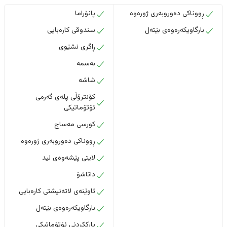
ڕووناکی دەوروبەری ژورەوە
پانۆراما
بارگاویکەرەوەی بێتەل
سندوقی کارەبایی
ڕاگری نشێوی
بەسمە
شاشە
کۆنترۆڵی پلەی گەرمی
ئۆتۆماتیکی
کورسی مەساج
ڕووناکی دەوروبەری ژورەوە
لایتی پێشەوەی لید
داتاشۆ
ئاوێنەی لاتەنیشتی کارەبایی
بارگاویکەرەوەی بێتەل
پارککردنی ئۆتۆماتیکی