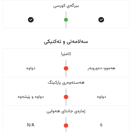
بیرگەی کورسی
سەلامەتی و تەکنیکی
کامێرا
هەموو-دەوروبەر
دواوە
هەستەوەری پارکینگ
دواوە
دواوە و پێشەوە
ژمارەی جانتای هەوایی
N/A
6