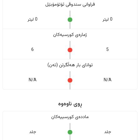
فراوانی سندوقی ئۆتۆمۆبێل
0 لیتر
0 لیتر
ژمارەی کورسیەکان
6
5
تواناى بار هەڵگرتن (تەن)
N/A
N/A
ڕوی ناوەوە
ماددەی کورسییەکان
جلد
جلد