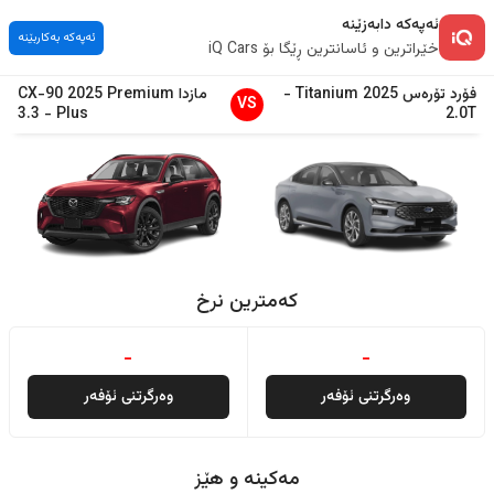
ئەپەکە دابەزێنە
ئەپەکە بەکاربێنە
خێراترین و ئاسانترین ڕێگا بۆ iQ Cars
فۆرد
تۆرەس
2025
Titanium
-
مازدا
Premium
2025
CX-90
VS
3.3
-
Plus
2.0T
کەمترین نرخ
-
-
وەرگرتنی ئۆفەر
وەرگرتنی ئۆفەر
مەکینە و هێز