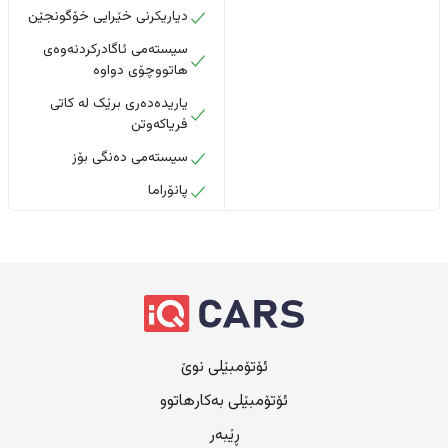
دیاریکرنی خێرایی خۆگونجێن
سیستەمی ئاگادرکردنەوەی
هاتووچۆی دواوە
یاریدەدەری برێک لە کاتی
فریاکەوتن
سیستەمی دەنگی بۆز
پانۆراما
ئۆتۆمبێلی نوێ
ئۆتۆمبێلی بەکارهاتوو
ڕێبەر