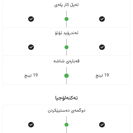
ئەپڵ کار پلەی
ئەندرۆید ئۆتۆ
قەبارەی شاشە
19 ئینج
19 ئینج
تەکنەلۆجیا
دوگمەی دەستپێکردن