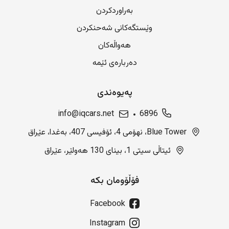
بەراوردکردن
وێستگەکانی شەحنکردن
هەواڵەکان
دەربارەی ئێمە
پەیوەندی
info@iqcars.net
6896
Blue Tower، نهۆمی 4، ئۆفیسی 407، بەغدا، عێراق
ئیتاڵی سیتی 1، بینای 130 هەولێر، عێراق
فۆڵۆومان بکە
Facebook
Instagram