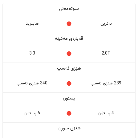
سوتەمەنی
بەنزین
هایبرید
قەبارەی مەکینە
3.3
2.0T
هێزی ئەسپ
239 هێزی ئەسپ
340 هێزی ئەسپ
پستۆن
4 پستۆن
6 پستۆن
هێزی سوڕان