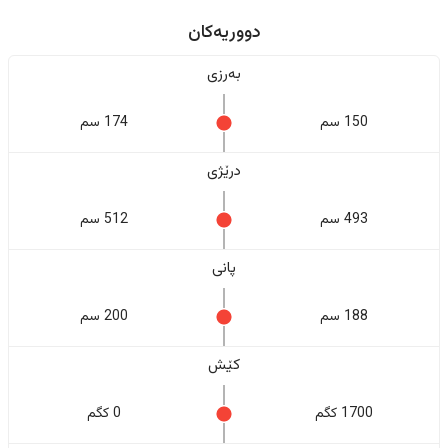
دووریەکان
بەرزی
150 سم
174 سم
درێژی
493 سم
512 سم
پانی
188 سم
200 سم
کێش
1700 کگم
0 کگم