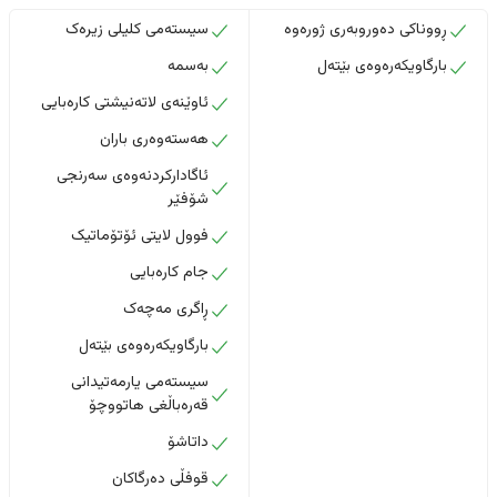
ڕووناکی دەوروبەری ژورەوە
سیستەمی کلیلی زیرەک
بارگاویکەرەوەی بێتەل
بەسمە
ئاوێنەی لاتەنیشتی کارەبایی
هەستەوەری باران
ئاگادارکردنەوەی سەرنجی
شۆفێر
فوول لایتی ئۆتۆماتیک
جام کارەبایی
ڕاگری مەچەک
بارگاویکەرەوەی بێتەل
سیستەمی یارمەتیدانی
قەرەباڵغی هاتووچۆ
داتاشۆ
قوفڵی دەرگاکان