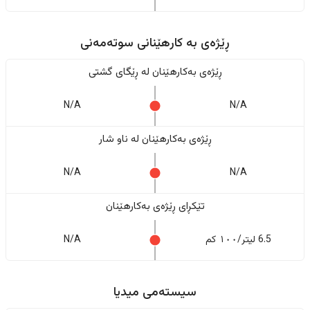
ڕێژەى به کارهێنانی سوتەمەنی
ڕێژەى بەکارهێنان له ڕێگای گشتی
N/A
N/A
ڕێژەى بەکارهێنان له ناو شار
N/A
N/A
تێکڕای ڕێژەى بەکارهێنان
6.5 لیتر/١٠٠ کم
N/A
سیستەمی میدیا