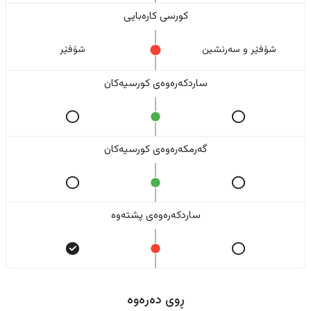
کورسی کارەبایی
شۆفێر و سەرنشین
شۆفێر
ساردکەرەوەی کورسیەکان
گەرمکەرەوەی کورسیەکان
ساردکەرەوەی پشتەوە
ڕوی دەرەوە