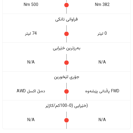
500 Nm
382 Nm
فراوانی تانکی
0 لیتر
74 لیتر
بەرزترین خێرایی
N/A
N/A
جۆری لێخورین
FWD پاڵنانی پێشەوە
دەبڵ اکسل AWD
(خێرایی (0-100کم/کاژێر
N/A
N/A