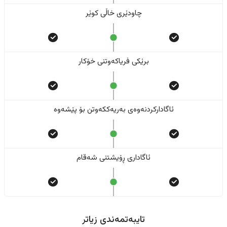
چاودێری خاڵی کوێر
برێکی فریاکەوتنی خۆکار
ئاگادارکردنەوەی بەریەککەوتن بۆ پێشەوە
ئاگاداری ڕۆیشتنی شەقام
تایبەتمەندی زیاتر