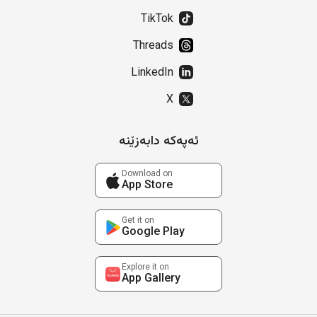
TikTok
Threads
LinkedIn
X
ئەپەکە دابەزێنە
Download on
App Store
Get it on
Google Play
Explore it on
App Gallery