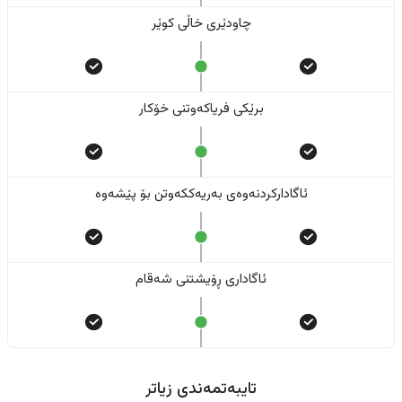
چاودێری خاڵی کوێر
برێکی فریاکەوتنی خۆکار
ئاگادارکردنەوەی بەریەککەوتن بۆ پێشەوە
ئاگاداری ڕۆیشتنی شەقام
تایبەتمەندی زیاتر