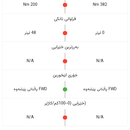
200 Nm
382 Nm
فراوانی تانکی
0 لیتر
48 لیتر
بەرزترین خێرایی
N/A
N/A
جۆری لێخورین
FWD پاڵنانی پێشەوە
FWD پاڵنانی پێشەوە
(خێرایی (0-100کم/کاژێر
N/A
N/A