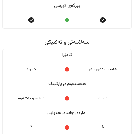
بیرگەی کورسی
سەلامەتی و تەکنیکی
کامێرا
هەموو-دەوروبەر
دواوە
هەستەوەری پارکینگ
دواوە
دواوە و پێشەوە
ژمارەی جانتای هەوایی
7
6