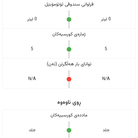
فراوانی سندوقی ئۆتۆمۆبێل
0 لیتر
0 لیتر
ژمارەی کورسیەکان
5
5
تواناى بار هەڵگرتن (تەن)
N/A
N/A
ڕوی ناوەوە
ماددەی کورسییەکان
جلد
جلد