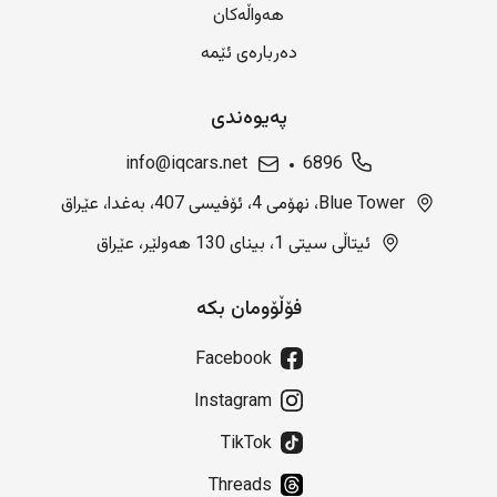
هەواڵەکان
دەربارەی ئێمە
پەیوەندی
info@iqcars.net
6896
Blue Tower، نهۆمی 4، ئۆفیسی 407، بەغدا، عێراق
ئیتاڵی سیتی 1، بینای 130 هەولێر، عێراق
فۆڵۆومان بکە
Facebook
Instagram
TikTok
Threads