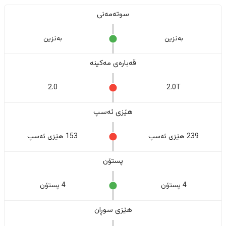
سوتەمەنی
بەنزین
بەنزین
قەبارەی مەکینە
2.0
2.0T
هێزی ئەسپ
239 هێزی ئەسپ
153 هێزی ئەسپ
پستۆن
4 پستۆن
4 پستۆن
هێزی سوڕان