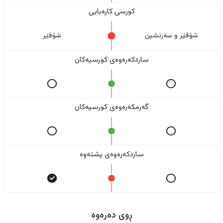
کورسی کارەبایی
شۆفێر و سەرنشین
شۆفێر
ساردکەرەوەی کورسیەکان
گەرمکەرەوەی کورسیەکان
ساردکەرەوەی پشتەوە
ڕوی دەرەوە