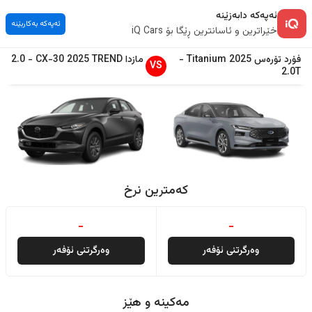
ئەپەکە دابەزێنە
ئەپەکە بەکاربێنە
خێراترین و ئاسانترین ڕێگا بۆ iQ Cars
فۆرد
تۆرەس
2025
Titanium
-
مازدا
TREND
2025
CX-30
-
2.0
VS
2.0T
کەمترین نرخ
-
-
وەرگرتنی ئۆفەر
وەرگرتنی ئۆفەر
مەکینە و هێز