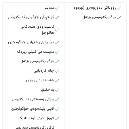
ڕووناکی دەوروبەری ژورەوە
سلاید
بارگاویکەرەوەی بێتەل
کۆنتڕۆڵی جێگیری ئەلیکترۆنی
ناسینەوەی هێماکانی
هاتوچۆ
دیاریکرنی خێرایی خۆگونجێن
سیستەمی کلیلی زیرەک
بارگاویکەرەوەی بێتەل
جام کارەبایی
هەستەوەری باران
بلاجکتۆر
برێکی وەستانی ئەلیکترۆنی
لایتی پێشەوەی خۆگونجێن
فوول لایتی ئۆتۆماتیک
ئاگادارکردنەوەی سەرنجی