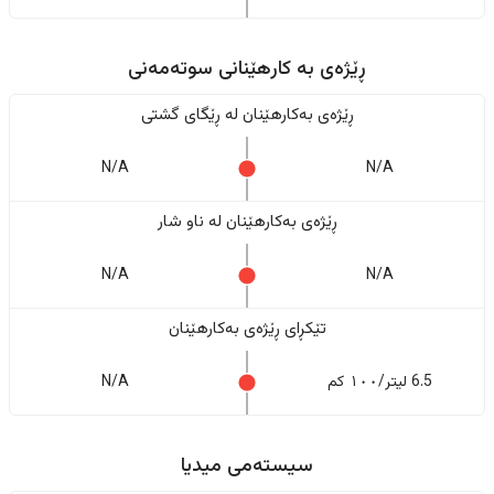
ڕێژەى به کارهێنانی سوتەمەنی
ڕێژەى بەکارهێنان له ڕێگای گشتی
N/A
N/A
ڕێژەى بەکارهێنان له ناو شار
N/A
N/A
تێکڕای ڕێژەى بەکارهێنان
6.5 لیتر/١٠٠ کم
N/A
سیستەمی میدیا