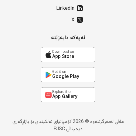
LinkedIn
X
ئەپەکە دابەزێنە
Download on
App Store
Get it on
Google Play
Explore it on
App Gallery
مافی لەبەرگرتنەوە © 2026 کۆمپانیای ئەلکیندی بۆ بازاڕگەری
دیجیتاڵی PJSC