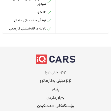
شۆفێر
داتاشۆ
قوفڵی سەلامەتی منداڵ
ئاوێنەی لاتەنیشتی کارەبایی
ئۆتۆمبێلی نوێ
ئۆتۆمبێلی بەکارهاتوو
ڕێبەر
بەراوردکردن
وێستگەکانی شەحنکردن