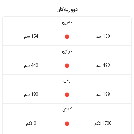
دووریەکان
بەرزی
150 سم
154 سم
درێژی
493 سم
440 سم
پانی
188 سم
180 سم
کێش
1700 کگم
0 کگم