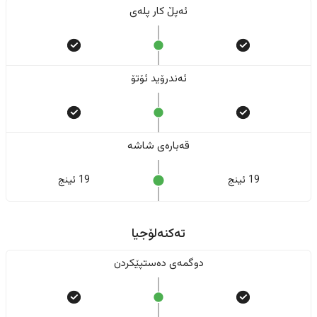
ئەپڵ کار پلەی
ئەندرۆید ئۆتۆ
قەبارەی شاشە
19 ئینج
19 ئینج
تەکنەلۆجیا
دوگمەی دەستپێکردن