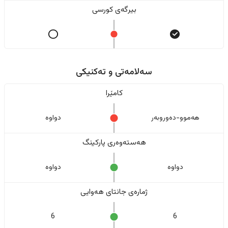
بیرگەی کورسی
سەلامەتی و تەکنیکی
کامێرا
هەموو-دەوروبەر
دواوە
هەستەوەری پارکینگ
دواوە
دواوە
ژمارەی جانتای هەوایی
6
6