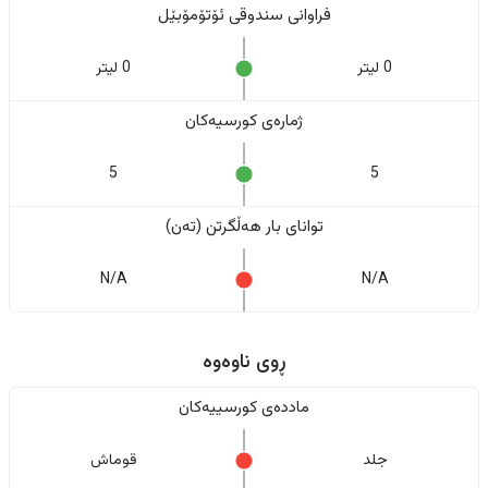
فراوانی سندوقی ئۆتۆمۆبێل
0 لیتر
0 لیتر
ژمارەی کورسیەکان
5
5
تواناى بار هەڵگرتن (تەن)
N/A
N/A
ڕوی ناوەوە
ماددەی کورسییەکان
جلد
قوماش