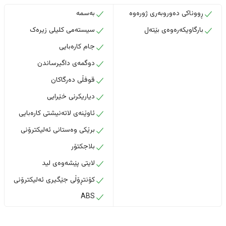
ڕووناکی دەوروبەری ژورەوە
بەسمە
بارگاویکەرەوەی بێتەل
سیستەمی کلیلی زیرەک
جام کارەبایی
دوگمەی داگیرساندن
قوفڵی دەرگاکان
دیاریکرنی خێرایی
ئاوێنەی لاتەنیشتی کارەبایی
برێکی وەستانی ئەلیکترۆنی
بلاجکتۆر
لایتی پێشەوەی لید
کۆنتڕۆڵی جێگیری ئەلیکترۆنی
ABS