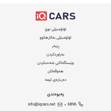
ئۆتۆمبێلی نوێ
ئۆتۆمبێلی بەکارهاتوو
ڕێبەر
بەراوردکردن
وێستگەکانی شەحنکردن
هەواڵەکان
دەربارەی ئێمە
پەیوەندی
info@iqcars.net
6896