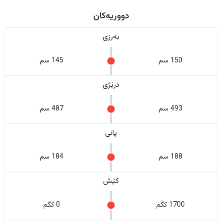
دووریەکان
بەرزی
150 سم
145 سم
درێژی
493 سم
487 سم
پانی
188 سم
184 سم
کێش
1700 کگم
0 کگم