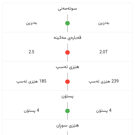
سوتەمەنی
بەنزین
بەنزین
قەبارەی مەکینە
2.5
2.0T
هێزی ئەسپ
239 هێزی ئەسپ
185 هێزی ئەسپ
پستۆن
4 پستۆن
4 پستۆن
هێزی سوڕان