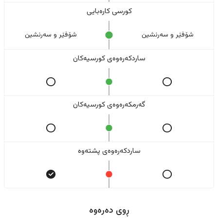
کورسی کارەبایی
شۆفێر و سەرنشین
شۆفێر و سەرنشین
ساردکەرەوەی کورسیەکان
گەرمکەرەوەی کورسیەکان
ساردکەرەوەی پشتەوە
ڕوی دەرەوە