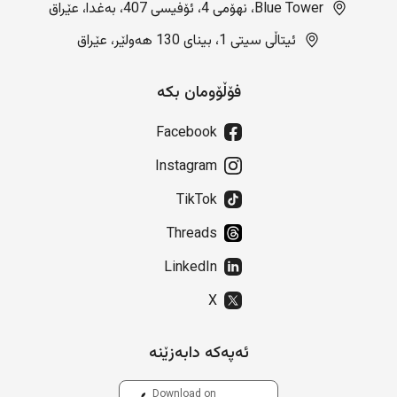
Blue Tower، نهۆمی 4، ئۆفیسی 407، بەغدا، عێراق
ئیتاڵی سیتی 1، بینای 130 هەولێر، عێراق
فۆڵۆومان بکە
Facebook
Instagram
TikTok
Threads
LinkedIn
X
ئەپەکە دابەزێنە
Download on