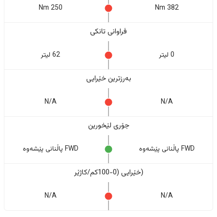
250 Nm
382 Nm
فراوانی تانکی
0 لیتر
62 لیتر
بەرزترین خێرایی
N/A
N/A
جۆری لێخورین
FWD پاڵنانی پێشەوە
FWD پاڵنانی پێشەوە
(خێرایی (0-100کم/کاژێر
N/A
N/A