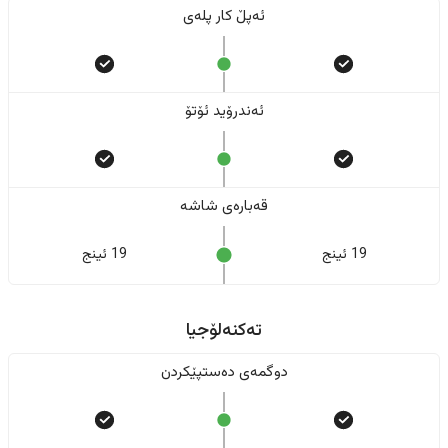
ئەپڵ کار پلەی
ئەندرۆید ئۆتۆ
قەبارەی شاشە
19 ئینج
19 ئینج
تەکنەلۆجیا
دوگمەی دەستپێکردن