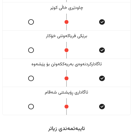
چاودێری خاڵی کوێر
برێکی فریاکەوتنی خۆکار
ئاگادارکردنەوەی بەریەککەوتن بۆ پێشەوە
ئاگاداری ڕۆیشتنی شەقام
تایبەتمەندی زیاتر