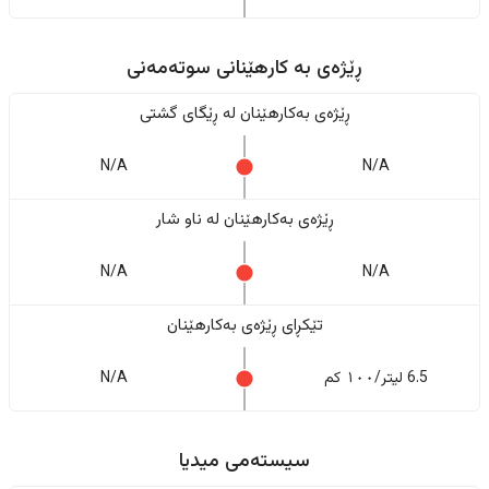
ڕێژەى به کارهێنانی سوتەمەنی
ڕێژەى بەکارهێنان له ڕێگای گشتی
N/A
N/A
ڕێژەى بەکارهێنان له ناو شار
N/A
N/A
تێکڕای ڕێژەى بەکارهێنان
6.5 لیتر/١٠٠ کم
N/A
سیستەمی میدیا