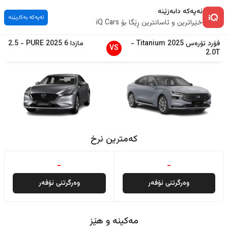
ئەپەکە دابەزێنە
ئەپەکە بەکاربێنە
خێراترین و ئاسانترین ڕێگا بۆ iQ Cars
فۆرد
تۆرەس
2025
Titanium
-
مازدا
6
2025
PURE
-
2.5
VS
2.0T
کەمترین نرخ
-
-
وەرگرتنی ئۆفەر
وەرگرتنی ئۆفەر
مەکینە و هێز